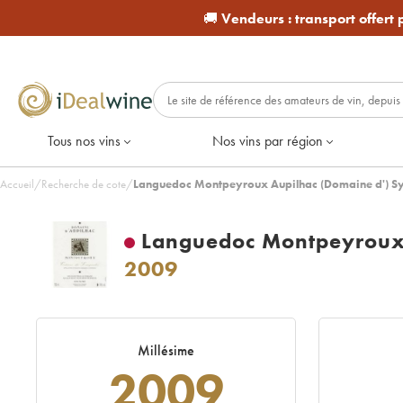
🚚
Vendeurs :
transport offert
Tous nos vins
Nos vins par région
Accueil
/
Recherche de cote
/
Languedoc Montpeyroux Aupilhac (Domaine d') Sy
Languedoc Montpeyroux 
2009
Millésime
2009