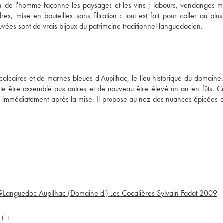
in de l'homme façonne les paysages et les vins ; labours, vendanges m
es, mise en bouteilles sans filtration : tout est fait pour coller au plu
 cuvées sont de vrais bijoux du patrimoine traditionnel languedocien.
 calcaires et de marnes bleues d'Aupilhac, le lieu historique du domain
e être assemblé aux autres et de nouveau être élevé un an en fûts. Ce
sés immédiatement après la mise. Il propose au nez des nuances épicées e
9
Languedoc Aupilhac (Domaine d') Les Cocalières Sylvain Fadat
2009
VÉE