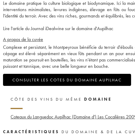
Le domaine pratique la culture biologique et biodynamique. Ici la ma
interventions minimalistes, levures indigènes, élevage en fûts ou foudr
l'identité du terroir. Avec des vins riches, gourmands et équilibrés, les
Lire l'article du Journal iDealwine sur le domaine d'Aupilhac
A propos de la cuvée
Complexe et persistant, le Montpeyroux bénéficie du terroir d'éboulis
cépage est élevé séparément en vieux fûts pendant un an pour ensuit
maturation se poursuit en bouteilles, les vins n'étant pas commerciali
puissant et tannique, avec une belle longueur en bouche.
CONSULTER LES COTES DU DOMAINE AUPILHAC
CÔTE DES VINS DU MÊME
DOMAINE
Coteaux du Languedoc Aupilhac (Domaine d') Les Cocalières
200
CARACTÉRISTIQUES
DU DOMAINE & DE LA CU