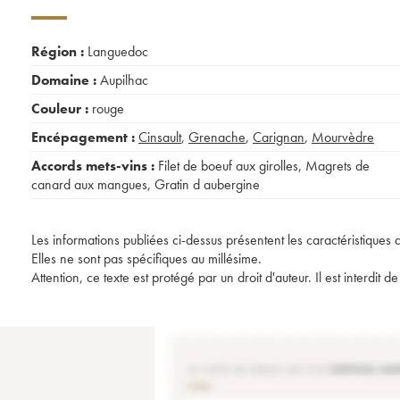
Région :
Languedoc
Domaine :
Aupilhac
Couleur :
rouge
Encépagement :
Cinsault
,
Grenache
,
Carignan
,
Mourvèdre
Accords mets-vins :
Filet de boeuf aux girolles
,
Magrets de
canard aux mangues
,
Gratin d aubergine
Les informations publiées ci-dessus présentent les caractéristiques 
Elles ne sont pas spécifiques au millésime.
Attention, ce texte est protégé par un droit d'auteur. Il est interdi