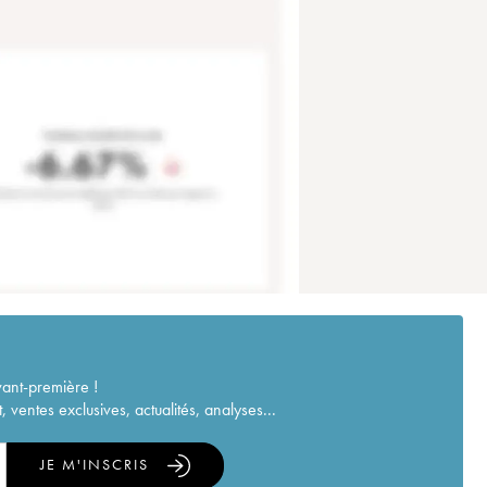
vant-première !
ventes exclusives, actualités, analyses...
JE M'INSCRIS