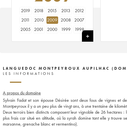
2019
2018
2015
2013
2012
2011
2010
2009
2008
2007
2005
2001
2000
1999
1998
1996
1995
LANGUEDOC MONTPEYROUX AUPILHAC (DOMA
LES INFORMATIONS
A propos du domaine
Sylvain Fadat et son épouse Désirée sont deux fous de vignes et de t
Montpeyroux il y a un peu plus de vingt ans, à une trentaine de kilomè
Deux terroirs bien distincts composent leur vignoble de 26 hectares : le
plus frais car situé en altitude, où la syrah domine tant elle y trouve 
marsanne, grenache blanc et vermentino).