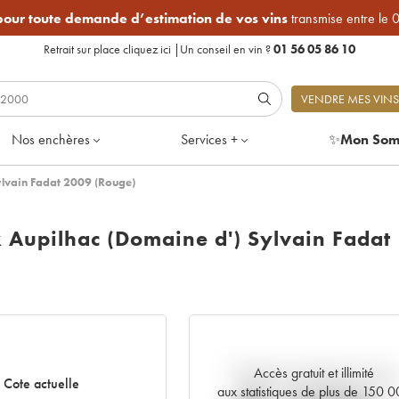
 pour toute demande d’estimation de vos vins
transmise entre le 
Retrait sur place
cliquez ici
|
Un conseil en vin ?
01 56 05 86 10
VENDRE MES VINS
Nos enchères
Services +
✨
Mon Som
lvain Fadat 2009 (Rouge)
Aupilhac (Domaine d') Sylvain Fadat
Accès gratuit et illimité
Tendance actuelle de la cote
Cote actuelle
aux statistiques de plus de 150 