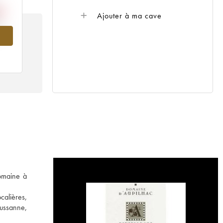
Ajouter à ma cave
009
domaine à
calières,
oussanne,