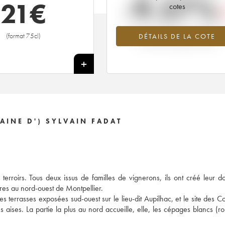
-9.57%
21
€
cotes
Tendance à la baisse du millésime 2
(format 75cl)
DÉTAILS DE LA COTE
en 2026 par rapport à 2025
+
INE D') SYLVAIN FADAT
erroirs. Tous deux issus de familles de vignerons, ils ont créé leur 
tres au nord-ouest de Montpellier.
s terrasses exposées sud-ouest sur le lieu-dit Aupilhac, et le site des Co
ses aises. La partie la plus au nord accueille, elle, les cépages blancs (r