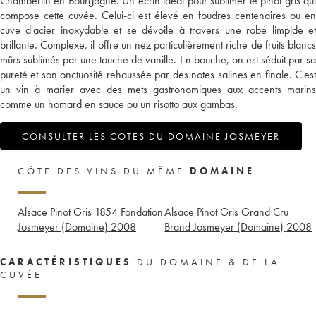
Chambertin en Bourgogne. Un écrin idéal pour sublimer le pinot gris qui
compose cette cuvée. Celui-ci est élevé en foudres centenaires ou en
cuve d'acier inoxydable et se dévoile à travers une robe limpide et
brillante. Complexe, il offre un nez particulièrement riche de fruits blancs
mûrs sublimés par une touche de vanille. En bouche, on est séduit par sa
pureté et son onctuosité rehaussée par des notes salines en finale. C'est
un vin à marier avec des mets gastronomiques aux accents marins
comme un homard en sauce ou un risotto aux gambas.
CONSULTER LES COTES DU DOMAINE JOSMEYER
CÔTE DES VINS DU MÊME
DOMAINE
Alsace Pinot Gris 1854 Fondation
Alsace Pinot Gris Grand Cru
Josmeyer (Domaine)
2008
Brand Josmeyer (Domaine)
2008
CARACTÉRISTIQUES
DU DOMAINE & DE LA
CUVÉE