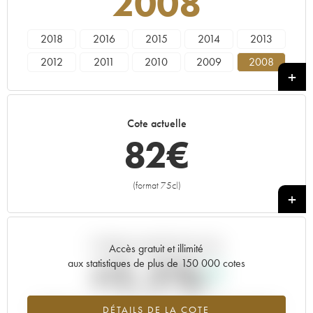
2008
2018
2016
2015
2014
2013
2012
2011
2010
2009
2008
2007
2004
2002
2001
1988
Cote actuelle
82
€
(format 75cl)
+
Tendance actuelle de la cote
Accès gratuit et illimité
+1.1%
aux statistiques de plus de 150 000 cotes
Tendance à la hausse du millésime 2008 en 2026 par rapport à
DÉTAILS DE LA COTE