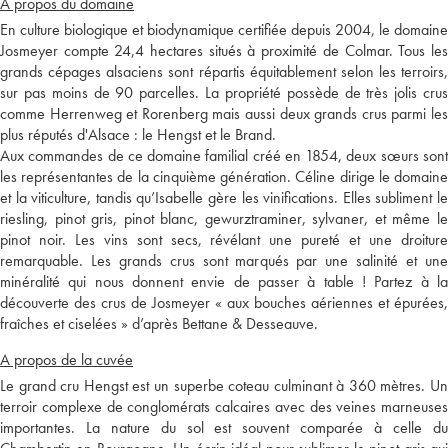
A propos du domaine
En culture biologique et biodynamique certifiée depuis 2004, le domaine
Josmeyer compte 24,4 hectares situés à proximité de Colmar. Tous les
grands cépages alsaciens sont répartis équitablement selon les terroirs,
sur pas moins de 90 parcelles. La propriété possède de très jolis crus
comme Herrenweg et Rorenberg mais aussi deux grands crus parmi les
plus réputés d'Alsace : le Hengst et le Brand.
Aux commandes de ce domaine familial créé en 1854, deux sœurs sont
les représentantes de la cinquième génération. Céline dirige le domaine
et la viticulture, tandis qu’Isabelle gère les vinifications. Elles subliment le
riesling, pinot gris, pinot blanc, gewurztraminer, sylvaner, et même le
pinot noir. Les vins sont secs, révélant une pureté et une droiture
remarquable. Les grands crus sont marqués par une salinité et une
minéralité qui nous donnent envie de passer à table ! Partez à la
découverte des crus de Josmeyer « aux bouches aériennes et épurées,
fraîches et ciselées » d’après Bettane & Desseauve.
A propos de la cuvée
Le grand cru Hengst est un superbe coteau culminant à 360 mètres. Un
terroir complexe de conglomérats calcaires avec des veines marneuses
importantes. La nature du sol est souvent comparée à celle du