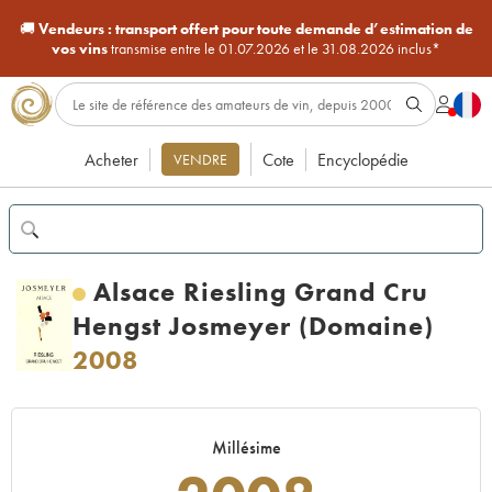
🚚
Vendeurs :
transport offert pour toute demande d’estimation de
vos vins
transmise entre le 01.07.2026 et le 31.08.2026 inclus*
Acheter
Cote
Encyclopédie
VENDRE
Alsace Riesling Grand Cru
Hengst Josmeyer (Domaine)
2008
Millésime