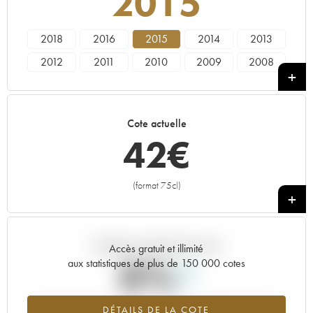
2015
2018
2016
2015
2014
2013
2012
2011
2010
2009
2008
2007
2004
2002
2001
1988
Cote actuelle
42
€
(format 75cl)
+
Tendance actuelle de la cote
Accès gratuit et illimité
0%
aux statistiques de plus de 150 000 cotes
Tendance à la hausse du millésime 2015 en 2026 par rapport à
DÉTAILS DE LA COTE