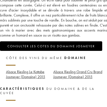
Chambertin en Bourgogne. Un écrin idéal pour sublimer le pinot gris qui
compose cette cuvée. Celui-ci est élevé en foudres centenaires ou en
cuve d'acier inoxydable et se dévoile à travers une robe limpide et
brillante. Complexe, il offre un nez particulièrement riche de fruits blancs
mûrs sublimés par une touche de vanille. En bouche, on est séduit par sa
pureté et son onctuosité rehaussée par des notes salines en finale. C'est
un vin à marier avec des mets gastronomiques aux accents marins
comme un homard en sauce ou un risotto aux gambas.
CONSULTER LES COTES DU DOMAINE JOSMEYER
CÔTE DES VINS DU MÊME
DOMAINE
Alsace Riesling Le Kottabe
Alsace Riesling Grand Cru Brand
Josmeyer (Domaine)
2015
Josmeyer (Domaine)
2015
CARACTÉRISTIQUES
DU DOMAINE & DE LA
CUVÉE