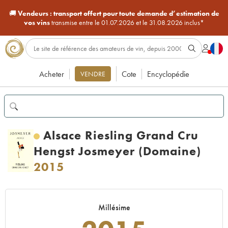
🚚
Vendeurs :
transport offert pour toute demande d’estimation de
vos vins
transmise entre le 01.07.2026 et le 31.08.2026 inclus*
Acheter
Cote
Encyclopédie
VENDRE
Alsace Riesling Grand Cru
Hengst Josmeyer (Domaine)
2015
Millésime