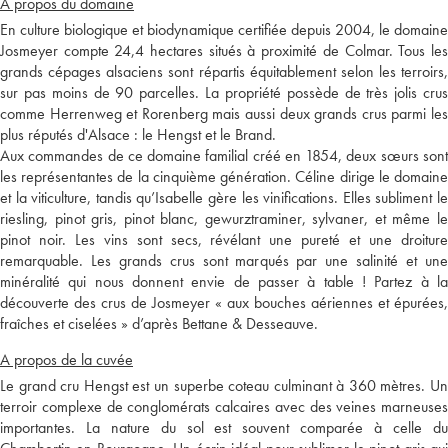
A propos du domaine
En culture biologique et biodynamique certifiée depuis 2004, le domaine
Josmeyer compte 24,4 hectares situés à proximité de Colmar. Tous les
grands cépages alsaciens sont répartis équitablement selon les terroirs,
sur pas moins de 90 parcelles. La propriété possède de très jolis crus
comme Herrenweg et Rorenberg mais aussi deux grands crus parmi les
plus réputés d'Alsace : le Hengst et le Brand.
Aux commandes de ce domaine familial créé en 1854, deux sœurs sont
les représentantes de la cinquième génération. Céline dirige le domaine
et la viticulture, tandis qu’Isabelle gère les vinifications. Elles subliment le
riesling, pinot gris, pinot blanc, gewurztraminer, sylvaner, et même le
pinot noir. Les vins sont secs, révélant une pureté et une droiture
remarquable. Les grands crus sont marqués par une salinité et une
minéralité qui nous donnent envie de passer à table ! Partez à la
découverte des crus de Josmeyer « aux bouches aériennes et épurées,
fraîches et ciselées » d’après Bettane & Desseauve.
A propos de la cuvée
Le grand cru Hengst est un superbe coteau culminant à 360 mètres. Un
terroir complexe de conglomérats calcaires avec des veines marneuses
importantes. La nature du sol est souvent comparée à celle du