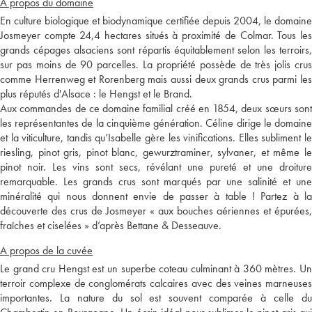
A propos du domaine
En culture biologique et biodynamique certifiée depuis 2004, le domaine
Josmeyer compte 24,4 hectares situés à proximité de Colmar. Tous les
grands cépages alsaciens sont répartis équitablement selon les terroirs,
sur pas moins de 90 parcelles. La propriété possède de très jolis crus
comme Herrenweg et Rorenberg mais aussi deux grands crus parmi les
plus réputés d'Alsace : le Hengst et le Brand.
Aux commandes de ce domaine familial créé en 1854, deux sœurs sont
les représentantes de la cinquième génération. Céline dirige le domaine
et la viticulture, tandis qu’Isabelle gère les vinifications. Elles subliment le
riesling, pinot gris, pinot blanc, gewurztraminer, sylvaner, et même le
pinot noir. Les vins sont secs, révélant une pureté et une droiture
remarquable. Les grands crus sont marqués par une salinité et une
minéralité qui nous donnent envie de passer à table ! Partez à la
découverte des crus de Josmeyer « aux bouches aériennes et épurées,
fraîches et ciselées » d’après Bettane & Desseauve.
A propos de la cuvée
Le grand cru Hengst est un superbe coteau culminant à 360 mètres. Un
terroir complexe de conglomérats calcaires avec des veines marneuses
importantes. La nature du sol est souvent comparée à celle du