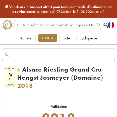
🚚
Vendeurs :
transport offert pour toute demande d’estimation de
vos vins
transmise entre le 01.07.2026 et le 31.08.2026 inclus*
Acheter
Cote
Encyclopédie
VENDRE
Alsace Riesling Grand Cru
Hengst Josmeyer (Domaine)
2018
Millésime