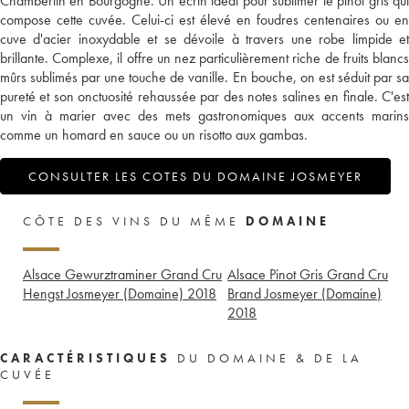
Chambertin en Bourgogne. Un écrin idéal pour sublimer le pinot gris qui
compose cette cuvée. Celui-ci est élevé en foudres centenaires ou en
cuve d'acier inoxydable et se dévoile à travers une robe limpide et
brillante. Complexe, il offre un nez particulièrement riche de fruits blancs
mûrs sublimés par une touche de vanille. En bouche, on est séduit par sa
pureté et son onctuosité rehaussée par des notes salines en finale. C'est
un vin à marier avec des mets gastronomiques aux accents marins
comme un homard en sauce ou un risotto aux gambas.
CONSULTER LES COTES DU DOMAINE JOSMEYER
CÔTE DES VINS DU MÊME
DOMAINE
Alsace Gewurztraminer Grand Cru
Alsace Pinot Gris Grand Cru
Hengst Josmeyer (Domaine)
2018
Brand Josmeyer (Domaine)
2018
CARACTÉRISTIQUES
DU DOMAINE & DE LA
CUVÉE