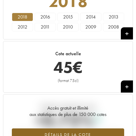
2018
2018
2016
2015
2014
2013
2012
2011
2010
2009
2008
2007
2004
2002
2001
1988
Cote actuelle
45
€
(format 75cl)
+
Tendance actuelle de la cote
Accès gratuit et illimité
+0.73%
aux statistiques de plus de 150 000 cotes
Tendance à la hausse du millésime 2018 en 2026 par rapport à
DÉTAILS DE LA COTE