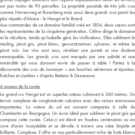
sur pas moins de 90 parcelles. La propriété possède de très jolis crus
comme Herrenweg et Rorenberg mais aussi deux grands crus parmi les
plus réputés d'Alsace : le Hengst et le Brand.
Aux commandes de ce domaine familial créé en 1854, deux sœurs sont
les représentantes de la cinquième génération. Céline dirige le domaine
et la viticulture, tandis qu’Isabelle gère les vinifications. Elles subliment le
riesling, pinot gris, pinot blanc, gewurztraminer, sylvaner, et même le
pinot noir. Les vins sont secs, révélant une pureté et une droiture
remarquable. Les grands crus sont marqués par une salinité et une
minéralité qui nous donnent envie de passer à table ! Partez à la
découverte des crus de Josmeyer « aux bouches aériennes et épurées,
fraîches et ciselées » d’après Bettane & Desseauve.
A propos de la cuvée
Le grand cru Hengst est un superbe coteau culminant à 360 mètres. Un
terroir complexe de conglomérats calcaires avec des veines marneuses
importantes. La nature du sol est souvent comparée à celle du
Chambertin en Bourgogne. Un écrin idéal pour sublimer le pinot gris qui
compose cette cuvée. Celui-ci est élevé en foudres centenaires ou en
cuve d'acier inoxydable et se dévoile à travers une robe limpide et
brillante. Complexe, il offre un nez particulièrement riche de fruits blancs