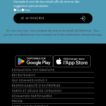
J'accepte le suivi de mes emails afin de recevoir des
suggestions personnalisées
Oui
Non
JE M'INSCRIS
En vous inscrivant, vous acceptez de recevoir les emails de iDealwine. Vous
pouvez vous désabonner à tout moment via le lien présent dans chaque message.
ESTIMATION VIN GRATUITE
RECRUTEMENT
QUI SOMMES-NOUS ?
RESPONSABILITÉ D'ENTREPRISE
TARIFS ET DÉLAIS DE LIVRAISON
DOMAINES PARTENAIRES
PRESSE