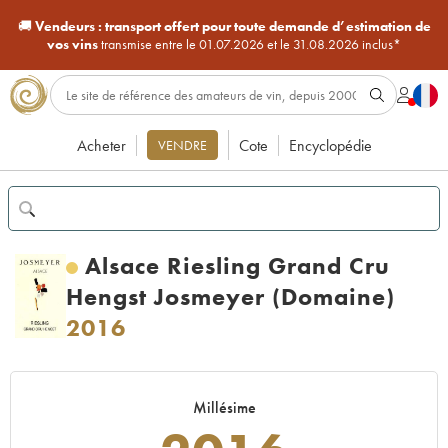
🚚
Vendeurs :
transport offert pour toute demande d’estimation de
vos vins
transmise entre le 01.07.2026 et le 31.08.2026 inclus*
Acheter
Cote
Encyclopédie
VENDRE
Alsace Riesling Grand Cru
Hengst Josmeyer (Domaine)
2016
Millésime