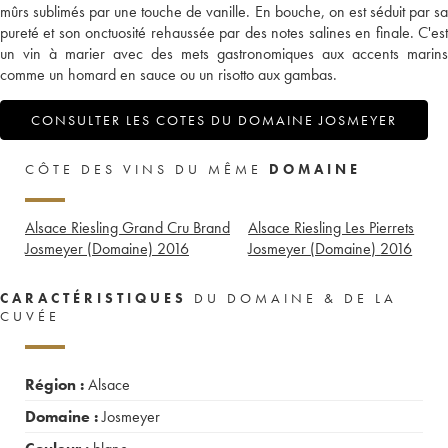
mûrs sublimés par une touche de vanille. En bouche, on est séduit par sa
pureté et son onctuosité rehaussée par des notes salines en finale. C'est
un vin à marier avec des mets gastronomiques aux accents marins
comme un homard en sauce ou un risotto aux gambas.
CONSULTER LES COTES DU DOMAINE JOSMEYER
CÔTE DES VINS DU MÊME
DOMAINE
Alsace Riesling Grand Cru Brand
Alsace Riesling Les Pierrets
Josmeyer (Domaine)
2016
Josmeyer (Domaine)
2016
CARACTÉRISTIQUES
DU DOMAINE & DE LA
CUVÉE
Région :
Alsace
Domaine :
Josmeyer