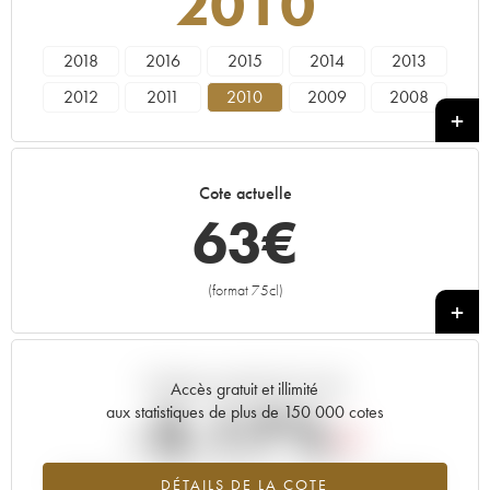
2010
2018
2016
2015
2014
2013
2012
2011
2010
2009
2008
2007
2004
2002
2001
1988
Cote actuelle
63
€
(format 75cl)
+
Tendance actuelle de la cote
Accès gratuit et illimité
-3.17%
aux statistiques de plus de 150 000 cotes
Tendance à la baisse du millésime 2010 en 2026 par rapport à
DÉTAILS DE LA COTE