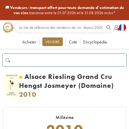
🚚
Vendeurs :
transport offert pour toute demande d’estimation de
vos vins
transmise entre le 01.07.2026 et le 31.08.2026 inclus*
Acheter
Cote
Encyclopédie
VENDRE
Alsace Riesling Grand Cru
Hengst Josmeyer (Domaine)
2010
Millésime