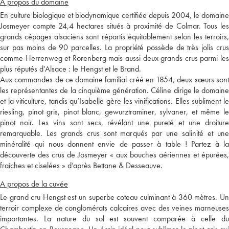
A propos du domaine
En culture biologique et biodynamique certifiée depuis 2004, le domaine
Josmeyer compte 24,4 hectares situés à proximité de Colmar. Tous les
grands cépages alsaciens sont répartis équitablement selon les terroirs,
sur pas moins de 90 parcelles. La propriété possède de très jolis crus
comme Herrenweg et Rorenberg mais aussi deux grands crus parmi les
plus réputés d'Alsace : le Hengst et le Brand.
Aux commandes de ce domaine familial créé en 1854, deux sœurs sont
les représentantes de la cinquième génération. Céline dirige le domaine
et la viticulture, tandis qu’Isabelle gère les vinifications. Elles subliment le
riesling, pinot gris, pinot blanc, gewurztraminer, sylvaner, et même le
pinot noir. Les vins sont secs, révélant une pureté et une droiture
remarquable. Les grands crus sont marqués par une salinité et une
minéralité qui nous donnent envie de passer à table ! Partez à la
découverte des crus de Josmeyer « aux bouches aériennes et épurées,
fraîches et ciselées » d’après Bettane & Desseauve.
A propos de la cuvée
Le grand cru Hengst est un superbe coteau culminant à 360 mètres. Un
terroir complexe de conglomérats calcaires avec des veines marneuses
importantes. La nature du sol est souvent comparée à celle du