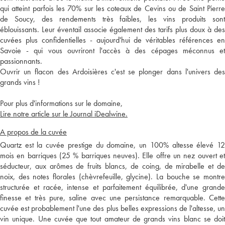
qui atteint parfois les 70% sur les coteaux de Cevins ou de Saint Pierre
de Soucy, des rendements très faibles, les vins produits sont
éblouissants. Leur éventail associe également des tarifs plus doux à des
cuvées plus confidentielles - aujourd'hui de véritables références en
Savoie - qui vous ouvriront l'accès à des cépages méconnus et
passionnants.
Ouvrir un flacon des Ardoisières c'est se plonger dans l'univers des
grands vins !
Pour plus d'informations sur le domaine,
Lire notre article sur le Journal iDealwine.
A propos de la cuvée
Quartz est la cuvée prestige du domaine, un 100% altesse élevé 12
mois en barriques (25 % barriques neuves). Elle offre un nez ouvert et
séducteur, aux arômes de fruits blancs, de coing, de mirabelle et de
noix, des notes florales (chèvrefeuille, glycine). La bouche se montre
structurée et racée, intense et parfaitement équilibrée, d'une grande
finesse et très pure, saline avec une persistance remarquable. Cette
cuvée est probablement l'une des plus belles expressions de l'altesse, un
vin unique. Une cuvée que tout amateur de grands vins blanc se doit