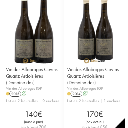
Vin des Allobroges Cevins
Vin des Allobroges Cevins
Quartz Ardoisières
Quartz Ardoisières
(Domaine des)
(Domaine des)
Vin des Allobroges IGP
Vin des Allobroges IGP
2015
A
2014
A
Lot de 2 bouteilles | 0 enchère
Lot de 2 bouteilles | 1 enchère
140
€
170
€
(
mise à prix
)
(
prix actuel
)
70
€
85
€
Prix à l'unité
Prix à l'unité