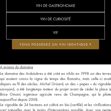
VIN DE GASTRONOMIE
VIN DE CURIOSITÉ
VIF
VOUS POSSÉDEZ UN VIN IDENTIQUE ?
A propos du domaine
Le domaine des Ardoisières a été créé ex nihilo en 1998 sur des terres
qui avaient connu la vigne du temps des Romains, mais celle-ci avait
disparu au fil des siècles. Michel Grisard, un des « papes » du vignoble
savoyard, a été longtemps moteur du projet avant de céder la place à
Brice Omont, ingénieur agricole venu de Champagne, qui le pilote
aujourd'hui depuis 2008.
Le vignoble de 24 hectares est cultivé en bio (certifié) et les vinifications
sont naturelles avec le moins d'interventions possible. Avec une pente