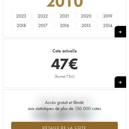
2010
2023
2022
2021
2020
2019
2018
2017
2016
2015
2014
2013
2012
2011
2010
Cote actuelle
47
€
(format 75cl)
+
Tendance actuelle de la cote
Accès gratuit et illimité
+5.81%
aux statistiques de plus de 150 000 cotes
Tendance à la hausse du millésime 2010 en 2026 par rapport à
DÉTAILS DE LA COTE