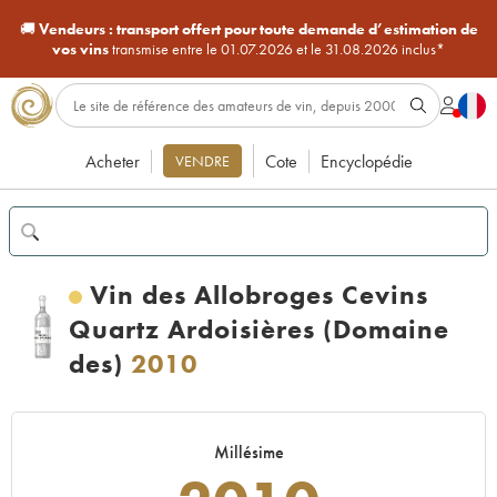
🚚
Vendeurs :
transport offert pour toute demande d’estimation de
vos vins
transmise entre le 01.07.2026 et le 31.08.2026 inclus*
Acheter
Cote
Encyclopédie
VENDRE
Vin des Allobroges Cevins
Quartz Ardoisières (Domaine
des)
2010
Millésime