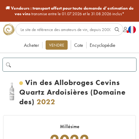
🚚
Vendeurs :
transport offert pour toute demande d’estimation de
vos vins
transmise entre le 01.07.2026 et le 31.08.2026 inclus*
Acheter
Cote
Encyclopédie
VENDRE
Vin des Allobroges Cevins
Quartz Ardoisières (Domaine
des)
2022
Millésime