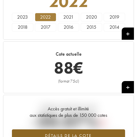
2022
2023
2022
2021
2020
2019
2018
2017
2016
2015
2014
2013
2012
2011
2010
Cote actuelle
88
€
(format 75cl)
+
Tendance actuelle de la cote
Accès gratuit et illimité
-20.07%
aux statistiques de plus de 150 000 cotes
Tendance à la baisse du millésime 2022 en 2026 par rapport à
DÉTAILS DE LA COTE