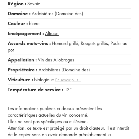
Région :
Savoie
Domaine :
Ardoisières (Domaine des)
Couleur :
blanc
Encépagement :
Altesse
Accords mets-vins :
Homard grillé
,
Rougets grillés
,
Poule-au
pot
Appellation :
Vin des Allobroges
Propriétaire :
Ardoisières (Domaine des)
Viticulture :
biologique
En savoir plus...
Température de service :
12°
Les informations publiées ci-dessus présentent les
caractéristiques actuelles du vin concerné.
Elles ne sont pas spécifiques au millésime.
Attention, ce texte est protégé par un droit d'auteur. Il est interdit
de le copier sans en avoir demandé préalablement la