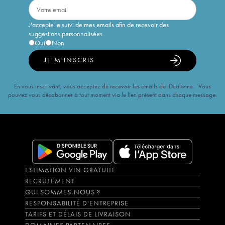
J'accepte le suivi de mes emails afin de recevoir des
suggestions personnalisées
Oui
Non
JE M'INSCRIS
En vous inscrivant, vous acceptez de recevoir les emails de iDealwine. Vous
pouvez vous désabonner à tout moment via le lien présent dans chaque message.
ESTIMATION VIN GRATUITE
RECRUTEMENT
QUI SOMMES-NOUS ?
RESPONSABILITÉ D'ENTREPRISE
TARIFS ET DÉLAIS DE LIVRAISON