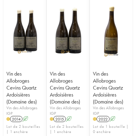
Vin des
Vin des
Vin des
Allobroges
Allobroges
Allobroges
Cevins Quartz
Cevins Quartz
Cevins Quartz
Ardoisières
Ardoisières
Ardoisières
(Domaine des)
(Domaine des)
(Domaine des)
Vin des Allobroges
Vin des Allobroges
Vin des Allobroges
IGP
IGP
IGP
2014
A
2015
A
2022
A
Lot de 2 bouteilles
Lot de 2 bouteilles
Lot de 1 bouteille |
| 1 enchère
| 1 enchère
0 enchère