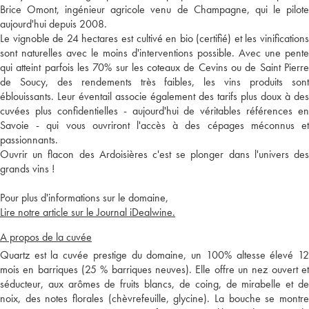
Brice Omont, ingénieur agricole venu de Champagne, qui le pilote
aujourd'hui depuis 2008.
Le vignoble de 24 hectares est cultivé en bio (certifié) et les vinifications
sont naturelles avec le moins d'interventions possible. Avec une pente
qui atteint parfois les 70% sur les coteaux de Cevins ou de Saint Pierre
de Soucy, des rendements très faibles, les vins produits sont
éblouissants. Leur éventail associe également des tarifs plus doux à des
cuvées plus confidentielles - aujourd'hui de véritables références en
Savoie - qui vous ouvriront l'accès à des cépages méconnus et
passionnants.
Ouvrir un flacon des Ardoisières c'est se plonger dans l'univers des
grands vins !
Pour plus d'informations sur le domaine,
Lire notre article sur le Journal iDealwine.
A propos de la cuvée
Quartz est la cuvée prestige du domaine, un 100% altesse élevé 12
mois en barriques (25 % barriques neuves). Elle offre un nez ouvert et
séducteur, aux arômes de fruits blancs, de coing, de mirabelle et de
noix, des notes florales (chèvrefeuille, glycine). La bouche se montre