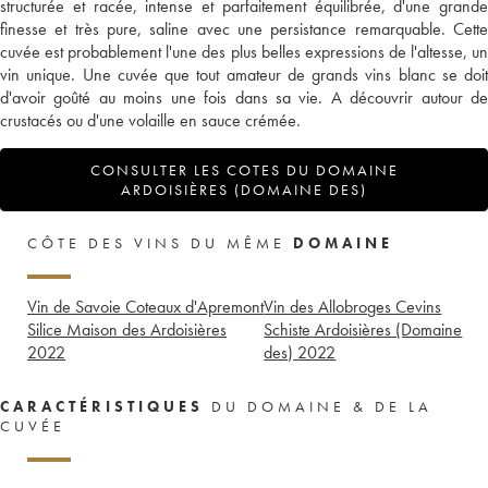
structurée et racée, intense et parfaitement équilibrée, d'une grande
finesse et très pure, saline avec une persistance remarquable. Cette
cuvée est probablement l'une des plus belles expressions de l'altesse, un
vin unique. Une cuvée que tout amateur de grands vins blanc se doit
d'avoir goûté au moins une fois dans sa vie. A découvrir autour de
crustacés ou d'une volaille en sauce crémée.
CONSULTER LES COTES DU DOMAINE
ARDOISIÈRES (DOMAINE DES)
CÔTE DES VINS DU MÊME
DOMAINE
Vin de Savoie Coteaux d'Apremont
Vin des Allobroges Cevins
Silice Maison des Ardoisières
Schiste Ardoisières (Domaine
2022
des)
2022
CARACTÉRISTIQUES
DU DOMAINE & DE LA
CUVÉE