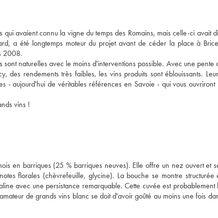
s qui avaient connu la vigne du temps des Romains, mais celle-ci avait d
yard, a été longtemps moteur du projet avant de céder la place à Bri
is 2008.
ons sont naturelles avec le moins d'interventions possible. Avec une pente q
, des rendements très faibles, les vins produits sont éblouissants. Leur
es - aujourd'hui de véritables références en Savoie - qui vous ouvriront 
ands vins !
is en barriques (25 % barriques neuves). Elle offre un nez ouvert et s
otes florales (chèvrefeuille, glycine). La bouche se montre structurée 
, saline avec une persistance remarquable. Cette cuvée est probablement 
 amateur de grands vins blanc se doit d'avoir goûté au moins une fois dan