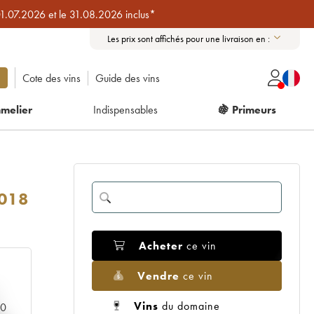
01.07.2026 et le 31.08.2026 inclus*
Les prix sont affichés pour une livraison en :
Cote des vins
Guide des vins
melier
Indispensables
🍇 Primeurs
018
Acheter
ce vin
Vendre
ce vin
Vins
du domaine
00