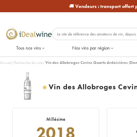
🚚
Vendeurs :
transport offert
Tous nos vins
Nos vins par région
Accueil
/
Recherche de cote
/
Vin des Allobroges Cevins Quartz Ardoisières (Do
Vin des Allobroges Cevi
Millésime
2018