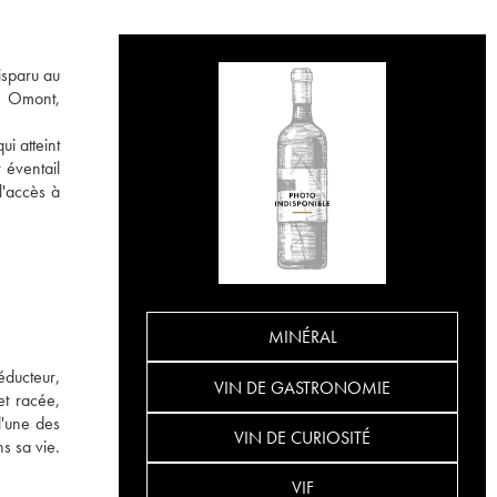
isparu au
ce Omont,
ui atteint
 éventail
l'accès à
MINÉRAL
éducteur,
VIN DE GASTRONOMIE
et racée,
l'une des
VIN DE CURIOSITÉ
s sa vie.
VIF