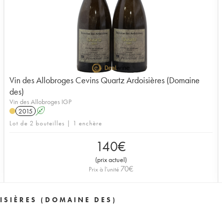
Vin des Allobroges Cevins Quartz Ardoisières (Domaine
des)
Vin des Allobroges IGP
2015
A
Lot de 2 bouteilles | 1 enchère
140
€
(
prix actuel
)
70
€
Prix à l'unité
ISIÈRES (DOMAINE DES)