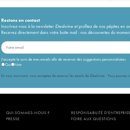
Restons en
contact
Inscrivez-vous à la newsletter iDealwine et profitez de nos pépites en a
Recevez directement dans votre boîte mail : nos découvertes du moment, 
J'accepte le suivi de mes emails afin de recevoir des suggestions personnalisées
Oui
Non
En vous inscrivant, vous acceptez de recevoir les emails de iDealwine. Vous pouvez 
QUI SOMMES-NOUS ?
RESPONSABILITÉ D'ENTREPRIS
PRESSE
FOIRE AUX QUESTIONS