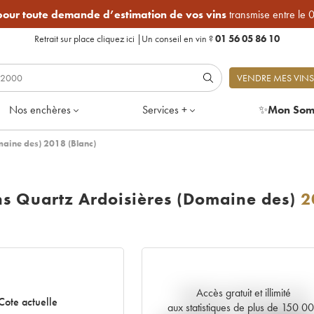
 pour toute demande d’estimation de vos vins
transmise entre le 
Retrait sur place
cliquez ici
|
Un conseil en vin ?
01 56 05 86 10
VENDRE MES VINS
Nos enchères
Services +
✨
Mon Som
maine des) 2018 (Blanc)
ns Quartz Ardoisières (Domaine des)
2
Accès gratuit et illimité
Tendance actuelle de la cote
Cote actuelle
aux statistiques de plus de 150 0