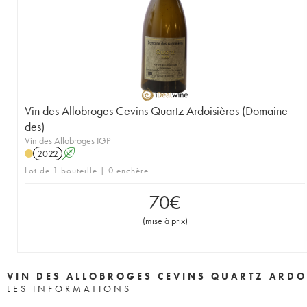
Vin des Allobroges Cevins Quartz Ardoisières (Domaine
des)
Vin des Allobroges IGP
2022
A
Lot de 1 bouteille | 0 enchère
70
€
(
mise à prix
)
VIN DES ALLOBROGES CEVINS QUARTZ ARDO
LES INFORMATIONS