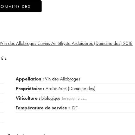
DOMAINE DES)
8
Vin des Allobroges Cevins Améthyste Ardoisières (Domaine des)
2018
VÉE
Appellation :
Vin des Allobroges
Propriétaire :
Ardoisières (Domaine des)
Viticulture :
biologique
En savoir plus...
Température de service :
12°