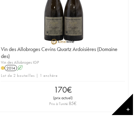
Vin des Allobroges Cevins Quartz Ardoisières (Domaine
des)
Vin des Allobroges IGP
2014
A
Lot de 2 bouteilles | 1 enchère
170
€
(
prix actuel
)
85
€
Prix à l'unité
✕