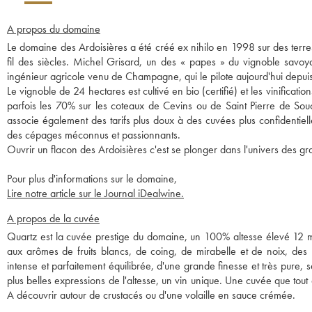
A propos du domaine
Le domaine des Ardoisières a été créé ex nihilo en 1998 sur des terre
fil des siècles. Michel Grisard, un des « papes » du vignoble savo
ingénieur agricole venu de Champagne, qui le pilote aujourd'hui depu
Le vignoble de 24 hectares est cultivé en bio (certifié) et les vinificati
parfois les 70% sur les coteaux de Cevins ou de Saint Pierre de Soucy
associe également des tarifs plus doux à des cuvées plus confidentiell
des cépages méconnus et passionnants.
Ouvrir un flacon des Ardoisières c'est se plonger dans l'univers des gr
Pour plus d'informations sur le domaine,
Lire notre article sur le Journal iDealwine.
A propos de la cuvée
Quartz est la cuvée prestige du domaine, un 100% altesse élevé 12 mo
aux arômes de fruits blancs, de coing, de mirabelle et de noix, des n
intense et parfaitement équilibrée, d'une grande finesse et très pure
plus belles expressions de l'altesse, un vin unique. Une cuvée que tout
A découvrir autour de crustacés ou d'une volaille en sauce crémée.