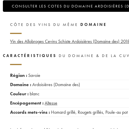
CONSULTER LES COTES DU DOMAINE ARDOISIÈRES (
CÔTE DES VINS DU MÊME
DOMAINE
Vin des Allobroges Cevins Schiste Ardoisières (Domaine des)
201
CARACTÉRISTIQUES
DU DOMAINE & DE LA CU
Région :
Savoie
Domaine :
Ardoisières (Domaine des)
Couleur :
blanc
Encépagement :
Altesse
Accords mets-vins :
Homard grillé
,
Rougets grillés
,
Poule-au pot