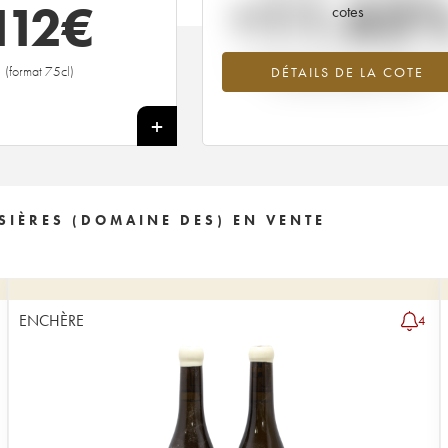
+11.63
112
€
cotes
Tendance à la hausse du millésime 20
(format 75cl)
DÉTAILS DE LA COTE
en 2026 par rapport à 2025
+
SIÈRES (DOMAINE DES) EN VENTE
ENCHÈRE
4