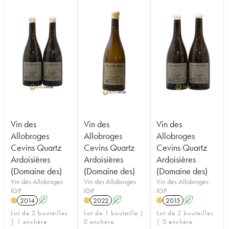
Vin des
Vin des
Vin des
Allobroges
Allobroges
Allobroges
Cevins Quartz
Cevins Quartz
Cevins Quartz
Ardoisières
Ardoisières
Ardoisières
(Domaine des)
(Domaine des)
(Domaine des)
Vin des Allobroges
Vin des Allobroges
Vin des Allobroges
IGP
IGP
IGP
2014
A
2022
A
2015
A
Lot de 2 bouteilles
Lot de 1 bouteille |
Lot de 2 bouteilles
| 1 enchère
0 enchère
| 0 enchère