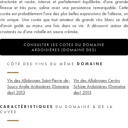
structurée et racée, intense et parfaitement équilibrée, d'une grande
finesse et très pure, saline avec une persistance remarquable. Cette
cuvée est probablement l'une des plus belles expressions de l'altesse, un
vin unique. Une cuvée que tout amateur de grands vins blanc se doit
d'avoir goûté au moins une fois dans sa vie. A découvrir autour de
crustacés ou d'une volaille en sauce crémée.
CONSULTER LES COTES DU DOMAINE
ARDOISIÈRES (DOMAINE DES)
CÔTE DES VINS DU MÊME
DOMAINE
Vin des Allobroges Saint-Pierre-de-
Vin des Allobroges Cevins
Soucy Argile Ardoisières (Domaine
Schiste Ardoisières (Domaine
des)
2013
des)
2013
CARACTÉRISTIQUES
DU DOMAINE & DE LA
CUVÉE