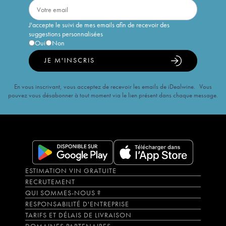
J'accepte le suivi de mes emails afin de recevoir des
suggestions personnalisées
Oui
Non
JE M'INSCRIS
En vous inscrivant, vous acceptez de recevoir les emails de iDealwine. Vous
pouvez vous désabonner à tout moment via le lien présent dans chaque message.
ESTIMATION VIN GRATUITE
RECRUTEMENT
QUI SOMMES-NOUS ?
RESPONSABILITÉ D'ENTREPRISE
TARIFS ET DÉLAIS DE LIVRAISON