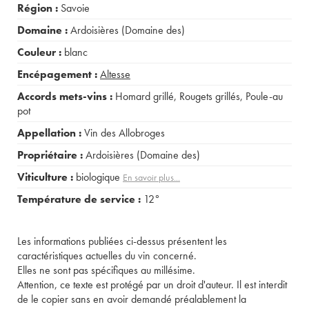
Région :
Savoie
Domaine :
Ardoisières (Domaine des)
Couleur :
blanc
Encépagement :
Altesse
Accords mets-vins :
Homard grillé
,
Rougets grillés
,
Poule-au
pot
Appellation :
Vin des Allobroges
Propriétaire :
Ardoisières (Domaine des)
Viticulture :
biologique
En savoir plus...
Température de service :
12°
Les informations publiées ci-dessus présentent les
caractéristiques actuelles du vin concerné.
Elles ne sont pas spécifiques au millésime.
Attention, ce texte est protégé par un droit d'auteur. Il est interdit
de le copier sans en avoir demandé préalablement la