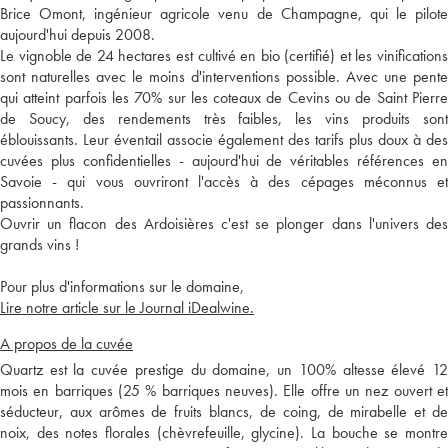
Brice Omont, ingénieur agricole venu de Champagne, qui le pilote
aujourd'hui depuis 2008.
Le vignoble de 24 hectares est cultivé en bio (certifié) et les vinifications
sont naturelles avec le moins d'interventions possible. Avec une pente
qui atteint parfois les 70% sur les coteaux de Cevins ou de Saint Pierre
de Soucy, des rendements très faibles, les vins produits sont
éblouissants. Leur éventail associe également des tarifs plus doux à des
cuvées plus confidentielles - aujourd'hui de véritables références en
Savoie - qui vous ouvriront l'accès à des cépages méconnus et
passionnants.
Ouvrir un flacon des Ardoisières c'est se plonger dans l'univers des
grands vins !
Pour plus d'informations sur le domaine,
Lire notre article sur le Journal iDealwine.
A propos de la cuvée
Quartz est la cuvée prestige du domaine, un 100% altesse élevé 12
mois en barriques (25 % barriques neuves). Elle offre un nez ouvert et
séducteur, aux arômes de fruits blancs, de coing, de mirabelle et de
noix, des notes florales (chèvrefeuille, glycine). La bouche se montre