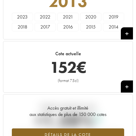
2013
2023
2022
2021
2020
2019
2018
2017
2016
2015
2014
2013
2012
2011
2010
Cote actuelle
152
€
(format 75cl)
+
Tendance actuelle de la cote
Accès gratuit et illimité
+1.38%
aux statistiques de plus de 150 000 cotes
Tendance à la hausse du millésime 2013 en 2026 par rapport à
DÉTAILS DE LA COTE