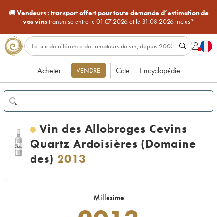
🚚
Vendeurs :
transport offert pour toute demande d’estimation de
vos vins
transmise entre le 01.07.2026 et le 31.08.2026 inclus*
Acheter
Cote
Encyclopédie
VENDRE
Vin des Allobroges Cevins
Quartz Ardoisières (Domaine
des)
2013
Millésime