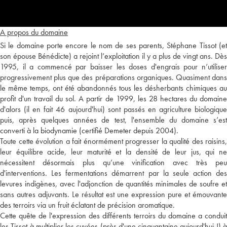
A propos du domaine
Si le domaine porte encore le nom de ses parents, Stéphane Tissot (et
son épouse Bénédicte) a rejoint l’exploitation il y a plus de vingt ans. Dès
1995, il a commencé par baisser les doses d'engrais pour n’utiliser
progressivement plus que des préparations organiques. Quasiment dans
le même temps, ont été abandonnés tous les désherbants chimiques au
profit d'un travail du sol. A partir de 1999, les 28 hectares du domaine
d'alors (il en fait 46 aujourd'hui) sont passés en agriculture biologique
puis, après quelques années de test, l'ensemble du domaine s’est
converti à la biodynamie (certifié Demeter depuis 2004).
Toute cette évolution a fait énormément progresser la qualité des raisins,
leur équilibre acide, leur maturité et la densité de leur jus, qui ne
nécessitent désormais plus qu’une vinification avec très peu
d'interventions. Les fermentations démarrent par la seule action des
levures indigènes, avec l'adjonction de quantités minimales de soufre et
sans autres adjuvants. Le résultat est une expression pure et émouvante
des terroirs via un fruit éclatant de précision aromatique.
Cette quête de l'expression des différents terroirs du domaine a conduit
les Tissot à multiplier les cuvées (près d'une cinquantaine aujourd'hui !) à