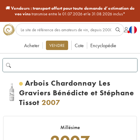
🚚
Vendeurs :
transport offert pour toute demande d’estimation de
vos vins
transmise entre le 01.07.2026 et le 31.08.2026 inclus*
Acheter
Cote
Encyclopédie
VENDRE
Arbois Chardonnay Les
Graviers Bénédicte et Stéphane
Tissot
2007
Millésime