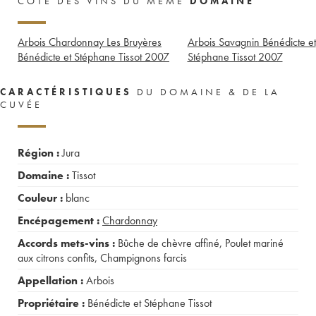
CÔTE DES VINS DU MÊME
DOMAINE
Arbois Chardonnay Les Bruyères
Arbois Savagnin Bénédicte et
Bénédicte et Stéphane Tissot
2007
Stéphane Tissot
2007
CARACTÉRISTIQUES
DU DOMAINE & DE LA
CUVÉE
Région :
Jura
Domaine :
Tissot
Couleur :
blanc
Encépagement :
Chardonnay
Accords mets-vins :
Bûche de chèvre affiné
,
Poulet mariné
aux citrons confits
,
Champignons farcis
Appellation :
Arbois
Propriétaire :
Bénédicte et Stéphane Tissot