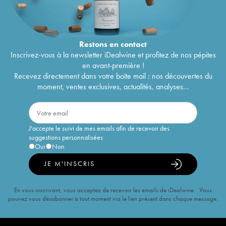
Restons en
contact
Inscrivez-vous à la newsletter iDealwine et profitez de nos pépites
en avant-première !
Recevez directement dans votre boîte mail : nos découvertes du
moment, ventes exclusives, actualités, analyses...
J'accepte le suivi de mes emails afin de recevoir des
suggestions personnalisées
Oui
Non
JE M'INSCRIS
En vous inscrivant, vous acceptez de recevoir les emails de iDealwine. Vous
pouvez vous désabonner à tout moment via le lien présent dans chaque message.