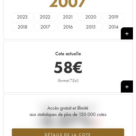
2007
2023
2022
2021
2020
2019
2018
2017
2016
2015
2014
2013
2011
2010
2009
2008
2007
2005
2003
2002
2000
Cote actuelle
1997
58
€
(format 75cl)
+
Tendance actuelle de la cote
Accès gratuit et illimité
-3.37%
aux statistiques de plus de 150 000 cotes
Tendance à la baisse du millésime 2007 en 2026 par rapport à
DÉTAILS DE LA COTE