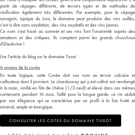
partir de cépages différents, de terroirs typés et de méthodes de
vinification également très différentes. Par exemple, pour le cépage
savagnin, typique du Jura, le domaine peut produire des vins ouillés,
c'est à dire sans oxydation, des vins oxydatifs et des vins jaunes.
Ce nom s'est hissé au sommet et ses vins font l'unanimité auprès des
amateurs et des critiques. Ils comptent parmi les grands chouchous
d'iDealwine !
Lire l'article du blog sur le domaine Tissot
A propos de la cuvée
En toute logique, cette Cuvée doit son nom au terroir calcaire et
caillouteux dont il provient. Le chardonnay qui y est cultivé est vendangé
à la main, vinifié en fûts de chêne (1/3 neuf) et élevé dans ces mêmes
contenants pendant 16 mois. Taillé pour la longue garde, ce vin séduit
par son élégance qui se caractérise par un profil à la fois fruité et
minéral, ample et énergique.
CONSULTER LES COTES DU DOMAINE TISSOT