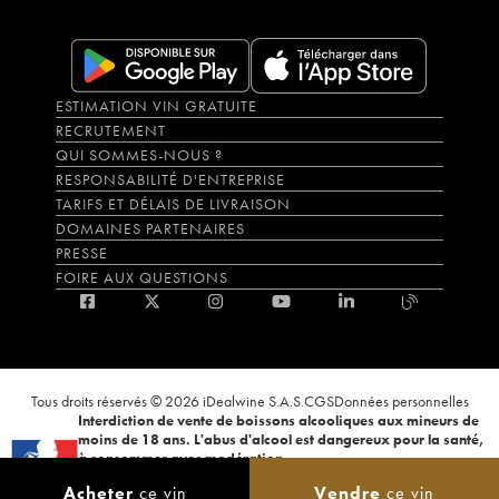
ESTIMATION VIN GRATUITE
RECRUTEMENT
QUI SOMMES-NOUS ?
RESPONSABILITÉ D'ENTREPRISE
TARIFS ET DÉLAIS DE LIVRAISON
DOMAINES PARTENAIRES
PRESSE
FOIRE AUX QUESTIONS
Tous droits réservés © 2026 iDealwine S.A.S.
CGS
Données personnelles
Interdiction de vente de boissons alcooliques aux mineurs de
moins de 18 ans. L'abus d'alcool est dangereux pour la santé,
à consommer avec modération.
La preuve de majorité de l'acheteur est exigée au moment de la vente en
Acheter
ce vin
Vendre
ce vin
ligne. CODE DE LA SANTÉ PUBLIQUE, ART.L.3342-1 et L.3353-3