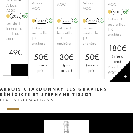
Arbois
Arbois
AOC
AOC
Arbois
AOC
AOC
AOC
2018
A
2023
A
S
Lot de 3
2023
A
S
2021
A
S
2023
A
S
Lot de 1
bouteilles
Lot de 1
Lot de 1
Lot de 1
bouteille
| 0
bouteille
bouteille
bouteille
| 11 en
enchère
| 0
| 1
| 0
stock
enchère
enchère
enchère
180
€
49
€
50
€
30
€
50
€
(
mise à
prix
)
(
mise à
(
prix
(
mise à
Prix à l'unité
prix
)
actuel
)
prix
)
60
€
✕
ARBOIS CHARDONNAY LES GRAVIERS
BÉNÉDICTE ET STÉPHANE TISSOT
LES INFORMATIONS