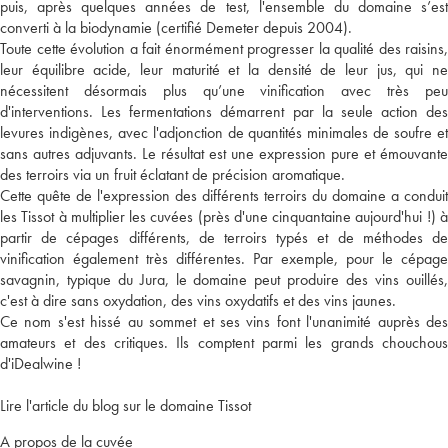
puis, après quelques années de test, l'ensemble du domaine s’est
converti à la biodynamie (certifié Demeter depuis 2004).
Toute cette évolution a fait énormément progresser la qualité des raisins,
leur équilibre acide, leur maturité et la densité de leur jus, qui ne
nécessitent désormais plus qu’une vinification avec très peu
d'interventions. Les fermentations démarrent par la seule action des
levures indigènes, avec l'adjonction de quantités minimales de soufre et
sans autres adjuvants. Le résultat est une expression pure et émouvante
des terroirs via un fruit éclatant de précision aromatique.
Cette quête de l'expression des différents terroirs du domaine a conduit
les Tissot à multiplier les cuvées (près d'une cinquantaine aujourd'hui !) à
partir de cépages différents, de terroirs typés et de méthodes de
vinification également très différentes. Par exemple, pour le cépage
savagnin, typique du Jura, le domaine peut produire des vins ouillés,
c'est à dire sans oxydation, des vins oxydatifs et des vins jaunes.
Ce nom s'est hissé au sommet et ses vins font l'unanimité auprès des
amateurs et des critiques. Ils comptent parmi les grands chouchous
d'iDealwine !
Lire l'article du blog sur le domaine Tissot
A propos de la cuvée