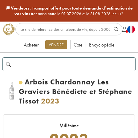
🚚
Vendeurs :
transport offert pour toute demande d’estimation de
vos vins
transmise entre le 01.07.2026 et le 31.08.2026 inclus*
Acheter
Cote
Encyclopédie
VENDRE
Arbois Chardonnay Les
Graviers Bénédicte et Stéphane
Tissot
2023
Millésime