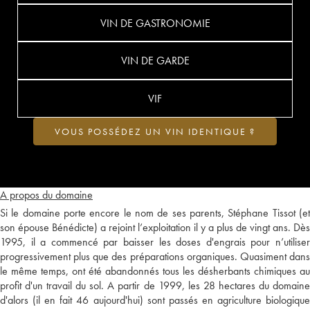
VIN DE GASTRONOMIE
VIN DE GARDE
VIF
VOUS POSSÉDEZ UN VIN IDENTIQUE ?
A propos du domaine
Si le domaine porte encore le nom de ses parents, Stéphane Tissot (et
son épouse Bénédicte) a rejoint l’exploitation il y a plus de vingt ans. Dès
1995, il a commencé par baisser les doses d'engrais pour n’utiliser
progressivement plus que des préparations organiques. Quasiment dans
le même temps, ont été abandonnés tous les désherbants chimiques au
profit d'un travail du sol. A partir de 1999, les 28 hectares du domaine
d'alors (il en fait 46 aujourd'hui) sont passés en agriculture biologique