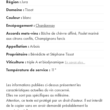
Région :
Jura
Domaine :
Tissot
Couleur :
blanc
Encépagement :
Chardonnay
Accords mets-vins :
Bûche de chèvre affiné
,
Poulet mariné
aux citrons confits
,
Champignons farcis
Appellation :
Arbois
Propriétaire :
Bénédicte et Stéphane Tissot
Viticulture :
triple A et biodynamique
En savoir plus...
Température de service :
11°
Les informations publiées ci-dessus présentent les
caractéristiques actuelles du vin concerné.
Elles ne sont pas spécifiques au millésime.
Attention, ce texte est protégé par un droit d'auteur. Il est interdit
de le copier sans en avoir demandé préalablement la