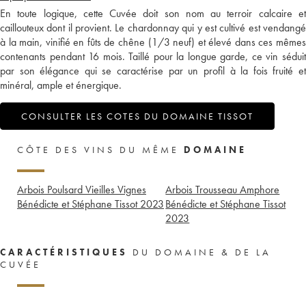
En toute logique, cette Cuvée doit son nom au terroir calcaire et
caillouteux dont il provient. Le chardonnay qui y est cultivé est vendangé
à la main, vinifié en fûts de chêne (1/3 neuf) et élevé dans ces mêmes
contenants pendant 16 mois. Taillé pour la longue garde, ce vin séduit
par son élégance qui se caractérise par un profil à la fois fruité et
minéral, ample et énergique.
CONSULTER LES COTES DU DOMAINE TISSOT
CÔTE DES VINS DU MÊME
DOMAINE
Arbois Poulsard Vieilles Vignes
Arbois Trousseau Amphore
Bénédicte et Stéphane Tissot
2023
Bénédicte et Stéphane Tissot
2023
CARACTÉRISTIQUES
DU DOMAINE & DE LA
CUVÉE