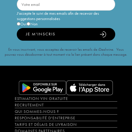
J'accepte le suivi de mes emails afin de recevoir des
suggestions personnalisées
Oui
Non
JE M'INSCRIS
En vous inscrivant, vous acceptez de recevoir les emails de iDealwine. Vous
pouvez vous désabonner à tout moment via le lien présent dans chaque message.
ESTIMATION VIN GRATUITE
RECRUTEMENT
QUI SOMMES-NOUS ?
RESPONSABILITÉ D'ENTREPRISE
TARIFS ET DÉLAIS DE LIVRAISON
DOMAINES PARTENAIRES