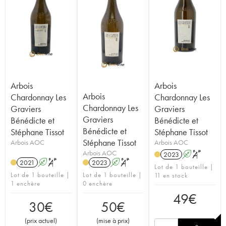
Arbois
Arbois
Arbois
Chardonnay Les
Chardonnay Les
Chardonnay Les
Graviers
Graviers
Graviers
Bénédicte et
Bénédicte et
Bénédicte et
Stéphane Tissot
Stéphane Tissot
Stéphane Tissot
Arbois AOC
Arbois AOC
Arbois AOC
2023
A
S
2021
A
S
2023
A
S
Lot de 1 bouteille |
Lot de 1 bouteille |
Lot de 1 bouteille |
11 en stock
1 enchère
0 enchère
49
€
30
€
50
€
(
prix actuel
)
(
mise à prix
)