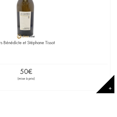
s Bénédicte et Stéphane Tissot
50
€
(
mise à prix
)
✕