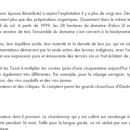
n épouse Bénédicte) a rejoint l’exploitation il y a plus de vingt ans. Dès
vement plus que des préparations organiques. Quasiment dans le même t
l du sol. A partir de 1999, les 28 hectares du domaine d'alors (il e
es années de test, l'ensemble du domaine s’est converti à la biodynamie 
s, leur équilibre acide, leur maturité et la densité de leur jus, qui ne né
ermentations démarrent par la seule action des levures indigènes, avec l'a
st une expression pure et émouvante des terroirs via un fruit éclatant de 
 les Tissot à multiplier les cuvées (près d'une cinquantaine aujourd'hui !)
ion également très différentes. Par exemple, pour le cépage savagnin, t
ion, des vins oxydatifs et des vins jaunes.
ateurs et des critiques. Ils comptent parmi les grands chouchous d'iDeal
louteux dont il provient. Le chardonnay qui y est cultivé est vendangé à
ts pendant 16 mois. Taillé pour la longue garde, ce vin séduit par son
gique.