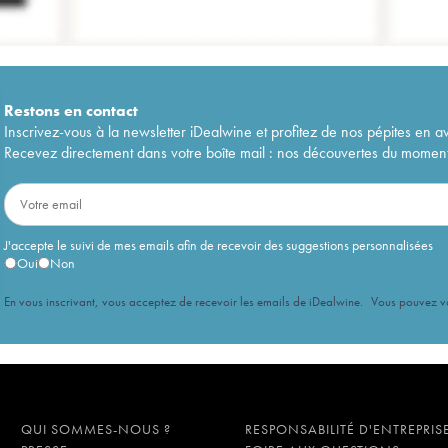
Restons en
contact
Inscrivez-vous à la newsletter iDealwine et profitez de nos pépites en a
Recevez directement dans votre boîte mail : nos découvertes du moment, 
J'accepte le suivi de mes emails afin de recevoir des suggestions personnalisées
Oui
Non
En vous inscrivant, vous acceptez de recevoir les emails de iDealwine. Vous pouvez 
QUI SOMMES-NOUS ?
RESPONSABILITÉ D'ENTREPRIS