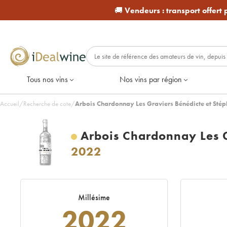
🚚
Vendeurs :
transport offert
Tous nos vins
Nos vins par région
Accueil
/
Recherche de cote
/
Arbois Chardonnay Les Graviers Bénédicte et Stép
Arbois Chardonnay Les G
2022
Millésime
2022