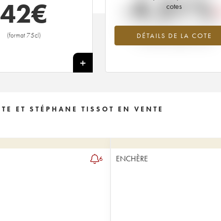
-4.31%
42
€
cotes
Tendance à la baisse du millésime 2
(format 75cl)
DÉTAILS DE LA COTE
en 2026 par rapport à 2025
+
E ET STÉPHANE TISSOT EN VENTE
ENCHÈRE
6