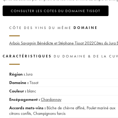
CONSULTER LES COTES DU DOMAINE TISSOT
CÔTE DES VINS DU MÊME
DOMAINE
Arbois Savagnin Bénédicte et Stéphane Tissot
2022
Côtes du Jura 
CARACTÉRISTIQUES
DU DOMAINE & DE LA CU
Région :
Jura
Domaine :
Tissot
Couleur :
blanc
Encépagement :
Chardonnay
Accords mets-vins :
Bûche de chèvre affiné
,
Poulet mariné aux
citrons confits
,
Champignons farcis