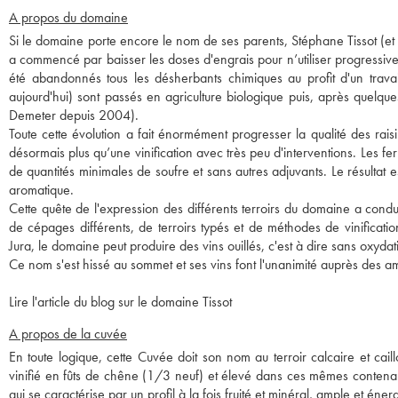
A propos du domaine
Si le domaine porte encore le nom de ses parents, Stéphane Tissot (et so
a commencé par baisser les doses d'engrais pour n’utiliser progressi
été abandonnés tous les désherbants chimiques au profit d'un travai
aujourd'hui) sont passés en agriculture biologique puis, après quelqu
Demeter depuis 2004).
Toute cette évolution a fait énormément progresser la qualité des raisin
désormais plus qu’une vinification avec très peu d'interventions. Les f
de quantités minimales de soufre et sans autres adjuvants. Le résultat e
aromatique.
Cette quête de l'expression des différents terroirs du domaine a conduit
de cépages différents, de terroirs typés et de méthodes de vinificat
Jura, le domaine peut produire des vins ouillés, c'est à dire sans oxydat
Ce nom s'est hissé au sommet et ses vins font l'unanimité auprès des am
Lire l'article du blog sur le domaine Tissot
A propos de la cuvée
En toute logique, cette Cuvée doit son nom au terroir calcaire et cail
vinifié en fûts de chêne (1/3 neuf) et élevé dans ces mêmes contenan
qui se caractérise par un profil à la fois fruité et minéral, ample et éner