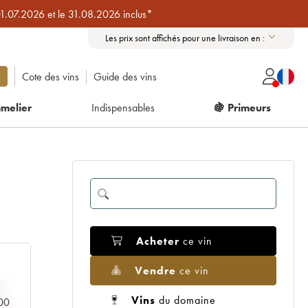
01.07.2026 et le 31.08.2026 inclus*
Les prix sont affichés pour une livraison en :
Cote des vins
Guide des vins
melier
Indispensables
🍇 Primeurs
Acheter
ce vin
Vendre
ce vin
Vins
du domaine
000