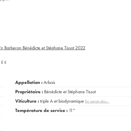
En Barberon Bénédicte et Stéphane Tissot
2022
VÉE
Appellation :
Arbois
Propriétaire :
Bénédicte et Stéphane Tissot
Viticulture :
triple A et biodynamique
En savoir plus...
Température de service :
11°