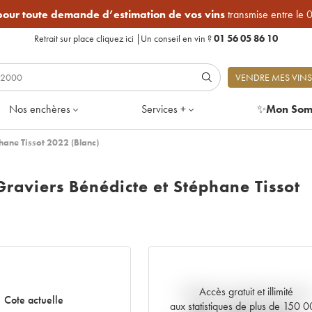
 pour toute demande d’estimation de vos vins
transmise entre le 
Retrait sur place
cliquez ici
|
Un conseil en vin ?
01 56 05 86 10
VENDRE MES VINS
Nos enchères
Services +
✨
Mon Som
hane Tissot 2022 (Blanc)
raviers Bénédicte et Stéphane Tissot
Accès gratuit et illimité
Tendance actuelle de la cote
Cote actuelle
aux statistiques de plus de 150 