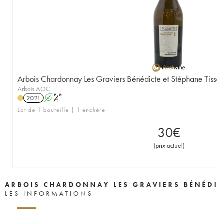
Arbois Chardonnay Les Graviers Bénédicte et Stéphane Tiss
Arbois AOC
2021
A
S
Lot de 1 bouteille | 1 enchère
30
€
(
prix actuel
)
ARBOIS CHARDONNAY LES GRAVIERS BÉNÉDIC
LES INFORMATIONS