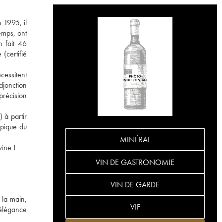
 1995, il
emps, ont
n fait 46
(certifié
cessitent
djonction
précision
 à partir
ypique du
MINÉRAL
wine !
VIN DE GASTRONOMIE
VIN DE GARDE
 la main,
VIF
 élégance