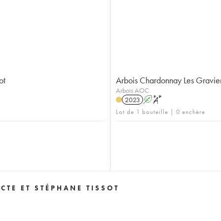
ot
Arbois Chardonnay Les Gravier
Arbois AOC
2023
A
S
Lot de 1 bouteille | 0 enchère
TE ET STÉPHANE TISSOT