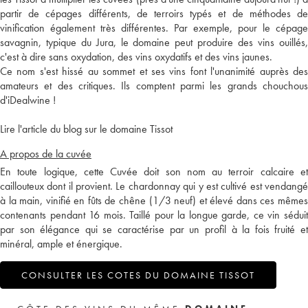
partir de cépages différents, de terroirs typés et de méthodes de
vinification également très différentes. Par exemple, pour le cépage
savagnin, typique du Jura, le domaine peut produire des vins ouillés,
c'est à dire sans oxydation, des vins oxydatifs et des vins jaunes.
Ce nom s'est hissé au sommet et ses vins font l'unanimité auprès des
amateurs et des critiques. Ils comptent parmi les grands chouchous
d'iDealwine !
Lire l'article du blog sur le domaine Tissot
A propos de la cuvée
En toute logique, cette Cuvée doit son nom au terroir calcaire et
caillouteux dont il provient. Le chardonnay qui y est cultivé est vendangé
à la main, vinifié en fûts de chêne (1/3 neuf) et élevé dans ces mêmes
contenants pendant 16 mois. Taillé pour la longue garde, ce vin séduit
par son élégance qui se caractérise par un profil à la fois fruité et
minéral, ample et énergique.
CONSULTER LES COTES DU DOMAINE TISSOT