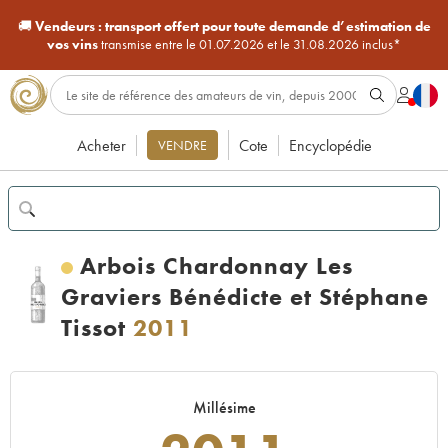
🚚
Vendeurs :
transport offert pour toute demande d’estimation de
vos vins
transmise entre le 01.07.2026 et le 31.08.2026 inclus*
Acheter
Cote
Encyclopédie
VENDRE
Arbois Chardonnay Les
Graviers Bénédicte et Stéphane
Tissot
2011
Millésime