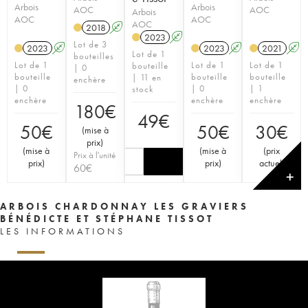
Arbois
Arbois
AOC
AOC
Arbois
AOC
AOC
AOC
2018
A
S
2023
A
S
Lot de 3
2023
A
S
2023
A
S
2021
A
Lot de 1
bouteilles
Lot de 1
Lot de 1
Lot de 1
bouteille
| 0
bouteille
bouteille
bouteille
| 11 en
enchère
| 0
| 0
| 1
stock
enchère
enchère
enchère
180
€
49
€
50
€
50
€
30
€
(
mise à
prix
)
(
mise à
(
mise à
(
prix
Prix à l'unité
prix
)
prix
)
actuel
)
60
€
✕
ARBOIS CHARDONNAY LES GRAVIERS
BÉNÉDICTE ET STÉPHANE TISSOT
LES INFORMATIONS