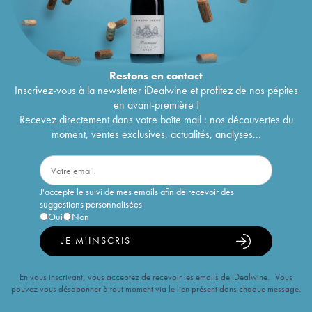
Restons en
contact
Inscrivez-vous à la newsletter iDealwine et profitez de nos pépites
en avant-première !
Recevez directement dans votre boîte mail : nos découvertes du
moment, ventes exclusives, actualités, analyses...
J'accepte le suivi de mes emails afin de recevoir des
suggestions personnalisées
Oui
Non
JE M'INSCRIS
En vous inscrivant, vous acceptez de recevoir les emails de iDealwine. Vous
pouvez vous désabonner à tout moment via le lien présent dans chaque message.