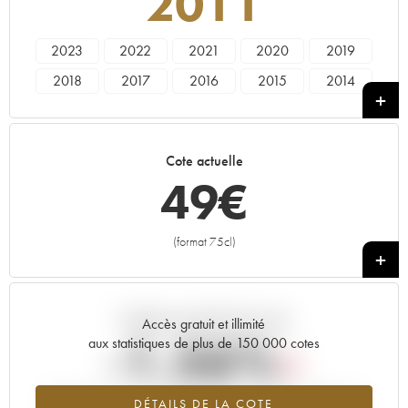
2011
2023
2022
2021
2020
2019
2018
2017
2016
2015
2014
2013
2011
2010
2009
2008
2007
2005
2003
2002
2000
Cote actuelle
1997
49
€
(format 75cl)
+
Tendance actuelle de la cote
Accès gratuit et illimité
-1.56%
aux statistiques de plus de 150 000 cotes
Tendance à la baisse du millésime 2011 en 2026 par rapport à
DÉTAILS DE LA COTE