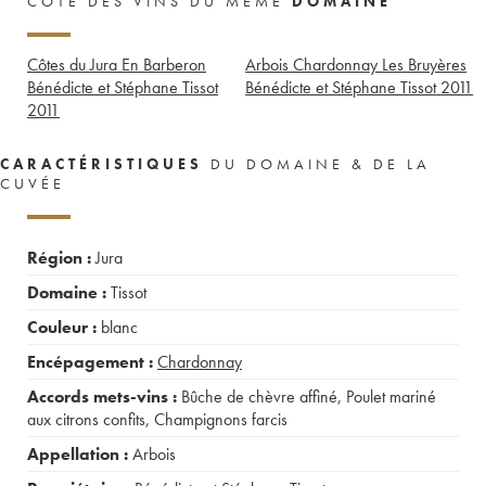
CÔTE DES VINS DU MÊME
DOMAINE
Côtes du Jura En Barberon
Arbois Chardonnay Les Bruyères
Bénédicte et Stéphane Tissot
Bénédicte et Stéphane Tissot
2011
2011
CARACTÉRISTIQUES
DU DOMAINE & DE LA
CUVÉE
Région :
Jura
Domaine :
Tissot
Couleur :
blanc
Encépagement :
Chardonnay
Accords mets-vins :
Bûche de chèvre affiné
,
Poulet mariné
aux citrons confits
,
Champignons farcis
Appellation :
Arbois