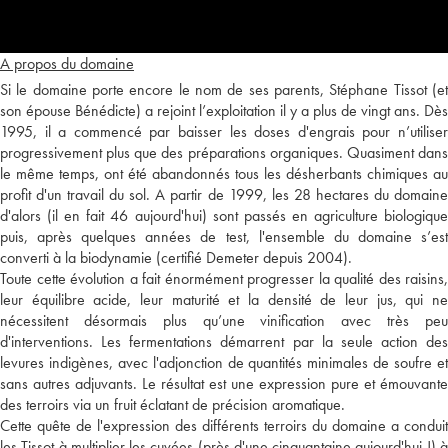
A propos du domaine
Si le domaine porte encore le nom de ses parents, Stéphane Tissot (et
son épouse Bénédicte) a rejoint l’exploitation il y a plus de vingt ans. Dès
1995, il a commencé par baisser les doses d'engrais pour n’utiliser
progressivement plus que des préparations organiques. Quasiment dans
le même temps, ont été abandonnés tous les désherbants chimiques au
profit d'un travail du sol. A partir de 1999, les 28 hectares du domaine
d'alors (il en fait 46 aujourd'hui) sont passés en agriculture biologique
puis, après quelques années de test, l'ensemble du domaine s’est
converti à la biodynamie (certifié Demeter depuis 2004).
Toute cette évolution a fait énormément progresser la qualité des raisins,
leur équilibre acide, leur maturité et la densité de leur jus, qui ne
nécessitent désormais plus qu’une vinification avec très peu
d'interventions. Les fermentations démarrent par la seule action des
levures indigènes, avec l'adjonction de quantités minimales de soufre et
sans autres adjuvants. Le résultat est une expression pure et émouvante
des terroirs via un fruit éclatant de précision aromatique.
Cette quête de l'expression des différents terroirs du domaine a conduit
les Tissot à multiplier les cuvées (près d'une cinquantaine aujourd'hui !) à