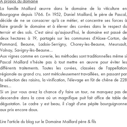
A propos du domaine
La famille Maillard œuvre dans le domaine de la viticulture en
Bourgogne depuis 1766. En 1952, Daniel Maillard, le père de Pascal,
décide de ne se consacrer qu'à ce métier, et concentre ses forces à
faire grandir le domaine et à élever des cuvées dans le respect du
terroir et des sols. C'est ainsi qu'aujourd'hui, le domaine est passé de
deux hectares à 19, partagés sur les communes d'Aloxe-Corton, de
Pommard, Beaune, Ladoix-Serrigny, Chorey-les-Beaune, Meursault,
Volnay, Savigny-lès-Beaune…
Aux vignes comme en cuverie, les méthodes sont traditionnelles même si
Pascal Maillard n'hésite pas à tout mettre en œuvre pour éviter les
différents traitements. Toutes les cuvées, classées de l'appellation
régionale au grand cru, sont méticuleusement travaillées, en passant par
la sélection des raisins, la vinification, l'élevage en fût de chêne de 228
litres…
Si un jour vous avez la chance d'y faire un tour, ne manquez pas de
descendre dans la cave où un magnifique puit fait office de table de
dégustation. Le cadre y est beau, il s'agit d'une pépite bourguignonne
aux prix encore doux.
Lire l'article du blog sur le Domaine Maillard père & fils