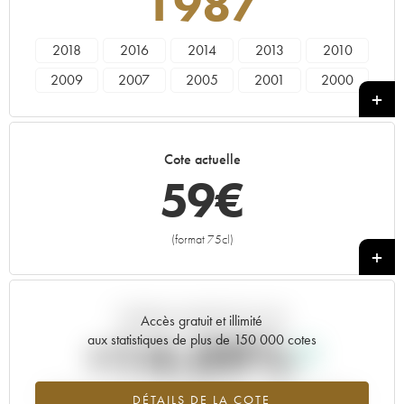
1987
2018
2016
2014
2013
2010
2009
2007
2005
2001
2000
1999
1998
1997
1996
1994
1992
1989
1988
1987
1982
Cote actuelle
1979
1978
59
€
(format 75cl)
+
Tendance actuelle de la cote
Accès gratuit et illimité
+14.09%
aux statistiques de plus de 150 000 cotes
Tendance à la hausse du millésime 1987 en 2026 par rapport à
DÉTAILS DE LA COTE