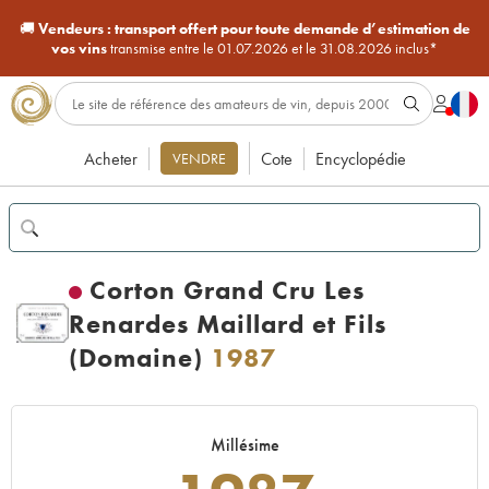
🚚
Vendeurs :
transport offert pour toute demande d’estimation de
vos vins
transmise entre le 01.07.2026 et le 31.08.2026 inclus*
Acheter
Cote
Encyclopédie
VENDRE
Corton Grand Cru Les
Renardes Maillard et Fils
(Domaine)
1987
Millésime