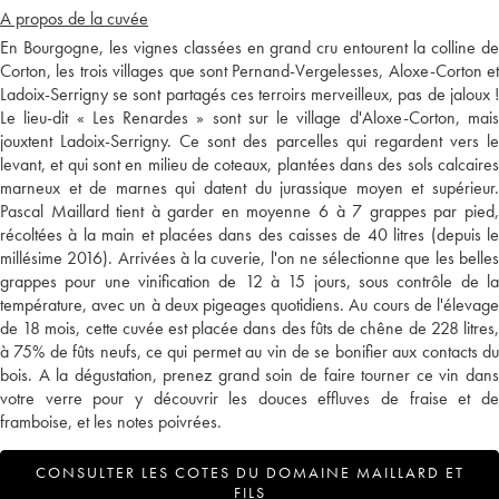
A propos de la cuvée
En Bourgogne, les vignes classées en grand cru entourent la colline de
Corton, les trois villages que sont Pernand-Vergelesses, Aloxe-Corton et
Ladoix-Serrigny se sont partagés ces terroirs merveilleux, pas de jaloux !
Le lieu-dit « Les Renardes » sont sur le village d'Aloxe-Corton, mais
jouxtent Ladoix-Serrigny. Ce sont des parcelles qui regardent vers le
levant, et qui sont en milieu de coteaux, plantées dans des sols calcaires
marneux et de marnes qui datent du jurassique moyen et supérieur.
Pascal Maillard tient à garder en moyenne 6 à 7 grappes par pied,
récoltées à la main et placées dans des caisses de 40 litres (depuis le
millésime 2016). Arrivées à la cuverie, l'on ne sélectionne que les belles
grappes pour une vinification de 12 à 15 jours, sous contrôle de la
température, avec un à deux pigeages quotidiens. Au cours de l'élevage
de 18 mois, cette cuvée est placée dans des fûts de chêne de 228 litres,
à 75% de fûts neufs, ce qui permet au vin de se bonifier aux contacts du
bois. A la dégustation, prenez grand soin de faire tourner ce vin dans
votre verre pour y découvrir les douces effluves de fraise et de
framboise, et les notes poivrées.
CONSULTER LES COTES DU DOMAINE MAILLARD ET
FILS