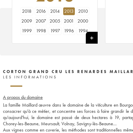
2018
2016
2014
2013
2010
2009
2007
2005
2001
2000
1999
1998
1997
1996
1994
1992
1989
1988
1987
1982
1979
1978
CORTON GRAND CRU LES RENARDES MAILLAR
LES INFORMATIONS
A propos du domaine
La famille Maillard œuvre dans le domaine de la viticulture en Bourg
consacrer qu'à ce métier, et concentre ses forces à faire grandir le d
qu'aujourd'hui, le domaine est passé de deux hectares à 19, part
Chorey-les-Beaune, Meursault, Volnay, Savigny-lès-Beaune…
Aux vignes comme en cuverie, les méthodes sont traditionnelles même s