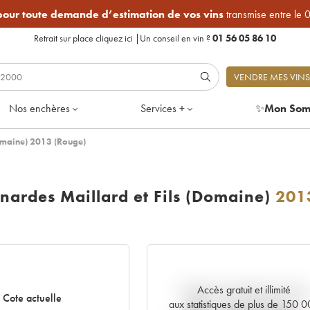
 pour toute demande d’estimation de vos vins
transmise entre le 
Retrait sur place
cliquez ici
|
Un conseil en vin ?
01 56 05 86 10
VENDRE MES VINS
Nos enchères
Services +
✨
Mon Som
Domaine) 2013 (Rouge)
nardes Maillard et Fils (Domaine)
201
Accès gratuit et illimité
Tendance actuelle de la cote
Cote actuelle
aux statistiques de plus de 150 