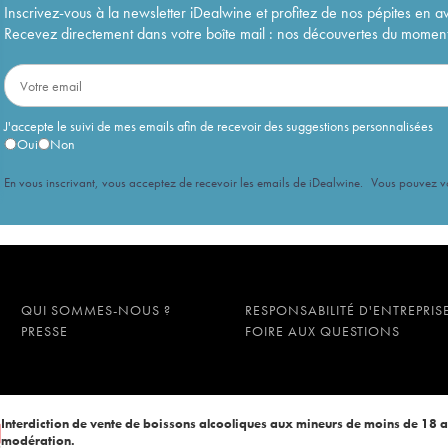
Inscrivez-vous à la newsletter iDealwine et profitez de nos pépites en a
Recevez directement dans votre boîte mail : nos découvertes du moment, 
J'accepte le suivi de mes emails afin de recevoir des suggestions personnalisées
Oui
Non
En vous inscrivant, vous acceptez de recevoir les emails de iDealwine. Vous pouvez 
QUI SOMMES-NOUS ?
RESPONSABILITÉ D'ENTREPRIS
PRESSE
FOIRE AUX QUESTIONS
Interdiction de vente de boissons alcooliques aux mineurs de moins de 18 
modération.