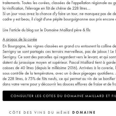
traitements. Toutes les cuvées, classées de l'appellation régionale au g
la vinification, l'élevage en fût de chêne de 228 litres…
Si un jour vous avez la chance d'y faire un tour, ne manquez pas de de
cadre y est beau, il s'agit d'une pépite bourguignonne aux prix encore
Lire l'article du blog sur le Domaine Maillard père & fils
A propos de la cuvée
En Bourgogne, les vignes classées en grand cru entourent la colline de
Serrigny se sont partagés ces terroirs merveilleux, pas de jaloux ! Le 
Serrigny. Ce sont des parcelles qui regardent vers le levant, et qui so
datent du jurassique moyen et supérieur. Pascal Maillard tient à gar
caisses de 40 litres (depuis le millésime 2016). Arrivées à la cuverie,
sous contrôle de la température, avec un à deux pigeages quotidiens.
de 228 litres, à 75% de fûts neufs, ce qui permet au vin de se bonifier
dans votre verre pour y découvrir les douces effluves de fraise et de fr
CONSULTER LES COTES DU DOMAINE MAILLARD ET FI
CÔTE DES VINS DU MÊME
DOMAINE