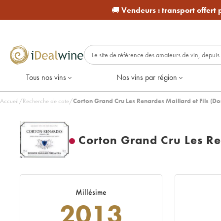
🚚
Vendeurs :
transport offert
Tous nos vins
Nos vins par région
Accueil
/
Recherche de cote
/
Corton Grand Cru Les Renardes Maillard et Fils (
Corton Grand Cru Les Re
Millésime
2013