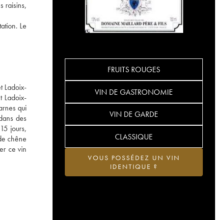
 raisins,
ation. Le
FRUITS ROUGES
t Ladoix-
VIN DE GASTRONOMIE
t Ladoix-
arnes qui
VIN DE GARDE
 dans des
15 jours,
CLASSIQUE
 de chêne
er ce vin
VOUS POSSÉDEZ UN VIN
IDENTIQUE ?