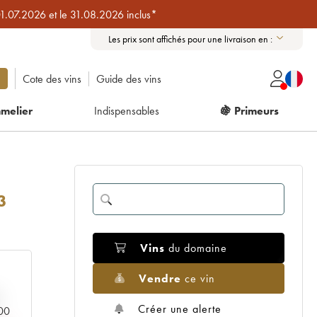
01.07.2026 et le 31.08.2026 inclus*
Les prix sont affichés pour une livraison en :
Cote des vins
Guide des vins
melier
Indispensables
🍇 Primeurs
3
Vins
du domaine
Vendre
ce vin
Créer une alerte
000