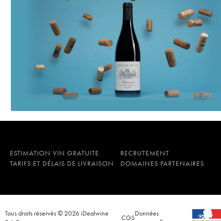
ESTIMATION VIN GRATUITE
RECRUTEMENT
TARIFS ET DÉLAIS DE LIVRAISON
DOMAINES PARTENAIRES
Tous droits réservés © 2026 iDealwine
Données
CGS