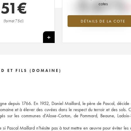
-2.61%
51
€
cotes
Tendance à la baisse du millésime 2
(format 75cl)
DÉTAILS DE LA COTE
en 2026 par rapport à 2025
+
D ET FILS (DOMAINE)
ogne depuis 1766. En 1952, Daniel Maillard, le père de Pascal, décide
omaine et à élever des cuvées dans le respect du terroir et des sols. C'
agés sur les communes d'Aloxe-Corton, de Pommard, Beaune, Ladoix-S
i Pascal Maillard n'hésite pas à tout mettre en œuvre pour éviter les d