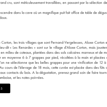
rand cru, sont méticuleusement travaillées, en passant par la sélection des
scendre dans la cave où un magnifique puit fait office de table de dégust
 doux.
 Corton, les trois villages que sont Pernand-Vergelesses, Aloxe-Corton e
lieu-dit « Les Renardes » sont sur le village d'Aloxe-Corton, mais jouxten
nt en milieu de coteaux, plantées dans des sols calcaires marneux et de m
der en moyenne 6 à 7 grappes par pied, récoltées à la main et placées
 l'on ne sélectionne que les belles grappes pour une vinification de 12 à 
 Au cours de l'élevage de 18 mois, cette cuvée est placée dans des fûts
 aux contacts du bois. A la dégustation, prenez grand soin de faire tourn
amboise, et les notes poivrées.
LS