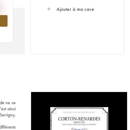
Ajouter à ma cave
013
 de ne se
est ainsi
errigny,
ifférents