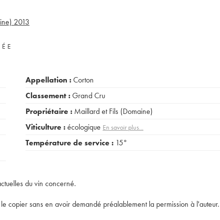
ine)
2013
VÉE
Appellation :
Corton
Classement :
Grand Cru
Propriétaire :
Maillard et Fils (Domaine)
Viticulture :
écologique
En savoir plus...
Température de service :
15°
actuelles du vin concerné.
t de le copier sans en avoir demandé préalablement la permission à l'auteur.