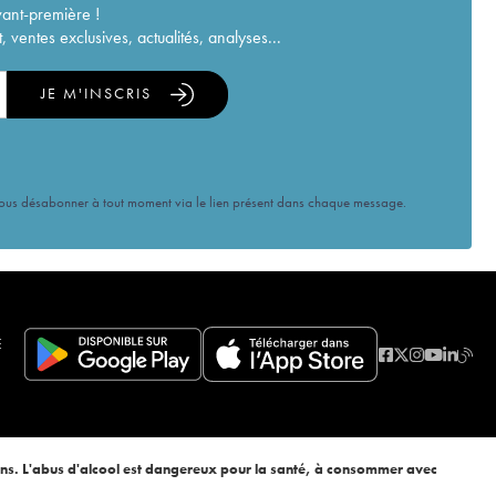
vant-première !
ventes exclusives, actualités, analyses...
JE M'INSCRIS
vous désabonner à tout moment via le lien présent dans chaque message.
E
ans. L'abus d'alcool est dangereux pour la santé, à consommer avec