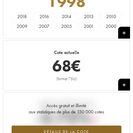
1998
2018
2016
2014
2013
2010
2009
2007
2005
2001
2000
1999
1998
1997
1996
1994
1992
1989
1988
1987
1982
Cote actuelle
1979
1978
68
€
(format 75cl)
+
Tendance actuelle de la cote
Accès gratuit et illimité
-2.72%
aux statistiques de plus de 150 000 cotes
Tendance à la baisse du millésime 1998 en 2026 par rapport à
DÉTAILS DE LA COTE