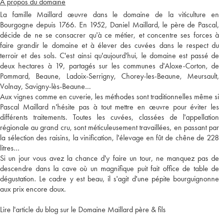
A propos du domaine
La famille Maillard œuvre dans le domaine de la viticulture en
Bourgogne depuis 1766. En 1952, Daniel Maillard, le père de Pascal,
décide de ne se consacrer qu'à ce métier, et concentre ses forces à
faire grandir le domaine et à élever des cuvées dans le respect du
terroir et des sols. C'est ainsi qu'aujourd'hui, le domaine est passé de
deux hectares à 19, partagés sur les communes d'Aloxe-Corton, de
Pommard, Beaune, Ladoix-Serrigny, Chorey-les-Beaune, Meursault,
Volnay, Savigny-lès-Beaune…
Aux vignes comme en cuverie, les méthodes sont traditionnelles même si
Pascal Maillard n'hésite pas à tout mettre en œuvre pour éviter les
différents traitements. Toutes les cuvées, classées de l'appellation
régionale au grand cru, sont méticuleusement travaillées, en passant par
la sélection des raisins, la vinification, l'élevage en fût de chêne de 228
litres…
Si un jour vous avez la chance d'y faire un tour, ne manquez pas de
descendre dans la cave où un magnifique puit fait office de table de
dégustation. Le cadre y est beau, il s'agit d'une pépite bourguignonne
aux prix encore doux.
Lire l'article du blog sur le Domaine Maillard père & fils