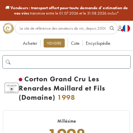
🚚
Vendeurs :
transport offert pour toute demande d’estimation de
vos vins
transmise entre le 01.07.2026 et le 31.08.2026 inclus*
Acheter
Cote
Encyclopédie
VENDRE
Corton Grand Cru Les
Renardes Maillard et Fils
(Domaine)
1998
Millésime