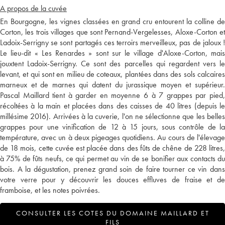
A propos de la cuvée
En Bourgogne, les vignes classées en grand cru entourent la colline de
Corton, les trois villages que sont Pernand-Vergelesses, Aloxe-Corton et
Ladoix-Serrigny se sont partagés ces terroirs merveilleux, pas de jaloux !
Le lieu-dit « Les Renardes » sont sur le village d'Aloxe-Corton, mais
jouxtent Ladoix-Serrigny. Ce sont des parcelles qui regardent vers le
levant, et qui sont en milieu de coteaux, plantées dans des sols calcaires
marneux et de marnes qui datent du jurassique moyen et supérieur.
Pascal Maillard tient à garder en moyenne 6 à 7 grappes par pied,
récoltées à la main et placées dans des caisses de 40 litres (depuis le
millésime 2016). Arrivées à la cuverie, l'on ne sélectionne que les belles
grappes pour une vinification de 12 à 15 jours, sous contrôle de la
température, avec un à deux pigeages quotidiens. Au cours de l'élevage
de 18 mois, cette cuvée est placée dans des fûts de chêne de 228 litres,
à 75% de fûts neufs, ce qui permet au vin de se bonifier aux contacts du
bois. A la dégustation, prenez grand soin de faire tourner ce vin dans
votre verre pour y découvrir les douces effluves de fraise et de
framboise, et les notes poivrées.
CONSULTER LES COTES DU DOMAINE MAILLARD ET
FILS