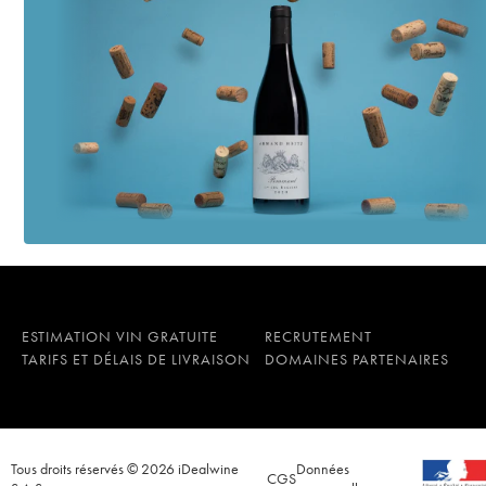
ESTIMATION VIN GRATUITE
RECRUTEMENT
TARIFS ET DÉLAIS DE LIVRAISON
DOMAINES PARTENAIRES
Tous droits réservés © 2026 iDealwine
Données
CGS