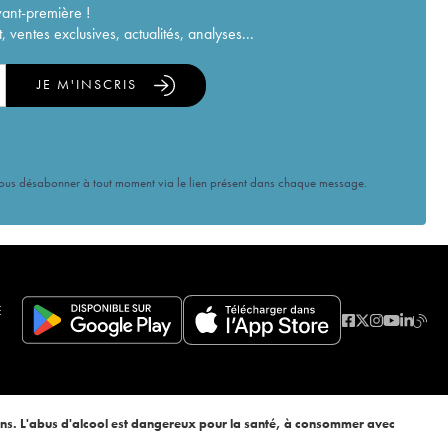
vant-première !
ventes exclusives, actualités, analyses...
JE M'INSCRIS
vous désabonner à tout moment via le lien présent dans chaque message.
E
ans. L'abus d'alcool est dangereux pour la santé, à consommer avec