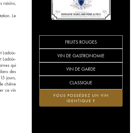
 raisins,
ation. Le
FRUITS ROUGES
t Ladoix-
VIN DE GASTRONOMIE
t Ladoix-
arnes qui
VIN DE GARDE
 dans des
15 jours,
CLASSIQUE
 de chêne
er ce vin
VOUS POSSÉDEZ UN VIN
IDENTIQUE ?