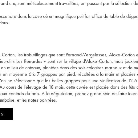
rand cru, sont méticuleusement travaillées, en passant par la sélection des
scendre dans la cave où un magnifique puit fait office de table de dégust
 doux.
 Corton, les trois villages que sont Pernand-Vergelesses, Aloxe-Corton e
lieu-dit « Les Renardes » sont sur le village d'Aloxe-Corton, mais jouxten
nt en milieu de coteaux, plantées dans des sols calcaires marneux et de m
der en moyenne 6 à 7 grappes par pied, récoltées à la main et placées
 l'on ne sélectionne que les belles grappes pour une vinification de 12 à 
 Au cours de l'élevage de 18 mois, cette cuvée est placée dans des fûts
 aux contacts du bois. A la dégustation, prenez grand soin de faire tourn
amboise, et les notes poivrées.
LS