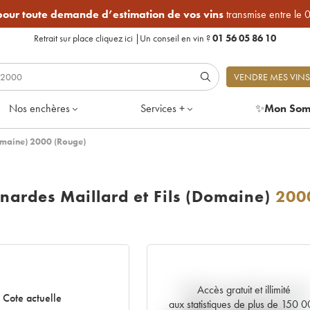
 pour toute demande d’estimation de vos vins
transmise entre le 
Retrait sur place
cliquez ici
|
Un conseil en vin ?
01 56 05 86 10
VENDRE MES VINS
Nos enchères
Services +
✨
Mon Som
Domaine) 2000 (Rouge)
nardes Maillard et Fils (Domaine)
200
Accès gratuit et illimité
Tendance actuelle de la cote
Cote actuelle
aux statistiques de plus de 150 