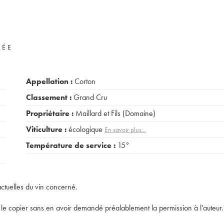
VÉE
Appellation :
Corton
Classement :
Grand Cru
Propriétaire :
Maillard et Fils (Domaine)
Viticulture :
écologique
En savoir plus...
Température de service :
15°
actuelles du vin concerné.
t de le copier sans en avoir demandé préalablement la permission à l'auteur.