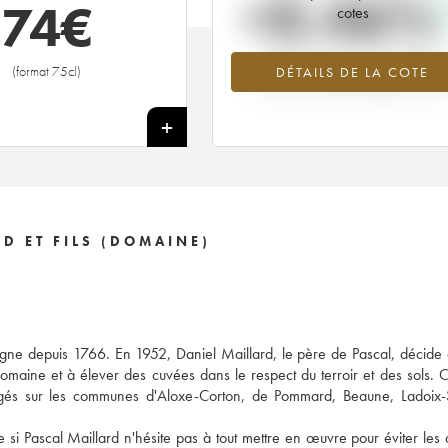
+0.46%
74
€
cotes
Tendance à la hausse du millésime
(format 75cl)
DÉTAILS DE LA COTE
2000 en 2026 par rapport à 2025
+
D ET FILS (DOMAINE)
ogne depuis 1766. En 1952, Daniel Maillard, le père de Pascal, décide
omaine et à élever des cuvées dans le respect du terroir et des sols. C'
agés sur les communes d'Aloxe-Corton, de Pommard, Beaune, Ladoix-S
i Pascal Maillard n'hésite pas à tout mettre en œuvre pour éviter les d