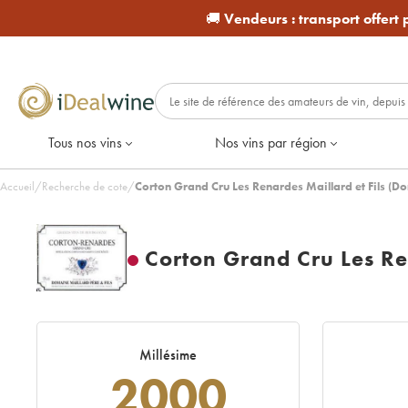
🚚
Vendeurs :
transport offert
Tous nos vins
Nos vins par région
Accueil
/
Recherche de cote
/
Corton Grand Cru Les Renardes Maillard et Fils (
Corton Grand Cru Les Re
Millésime
2000