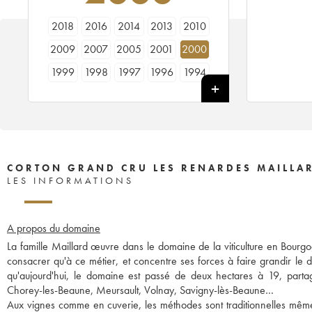
2018
2016
2014
2013
2010
2009
2007
2005
2001
2000
1999
1998
1997
1996
1994
1992
1989
1988
1987
1982
1979
1978
CORTON GRAND CRU LES RENARDES MAILLAR
LES INFORMATIONS
A propos du domaine
La famille Maillard œuvre dans le domaine de la viticulture en Bourg
consacrer qu'à ce métier, et concentre ses forces à faire grandir le d
qu'aujourd'hui, le domaine est passé de deux hectares à 19, part
Chorey-les-Beaune, Meursault, Volnay, Savigny-lès-Beaune…
Aux vignes comme en cuverie, les méthodes sont traditionnelles même s