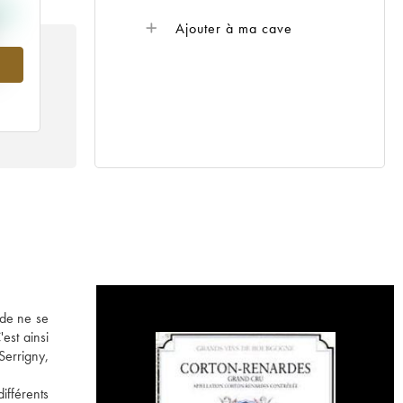
Ajouter à ma cave
 de ne se
est ainsi
errigny,
ifférents