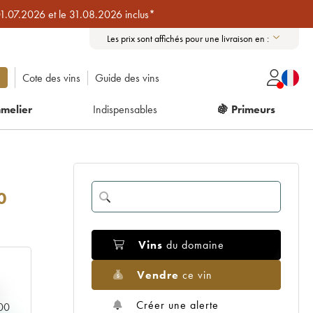
01.07.2026 et le 31.08.2026 inclus*
Les prix sont affichés pour une livraison en :
Cote des vins
Guide des vins
melier
Indispensables
🍇 Primeurs
0
Vins
du domaine
Vendre
ce vin
Créer une alerte
000