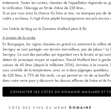
traitements. Toutes les cuvées, classées de l'appellation régionale au g
la vinification, l'élevage en fût de chêne de 228 litres…
Si un jour vous avez la chance d'y faire un tour, ne manquez pas de de
cadre y est beau, il s'agit d'une pépite bourguignonne aux prix encore
Lire l'article du blog sur le Domaine Maillard père & fils
A propos de la cuvée
En Bourgogne, les vignes classées en grand cru entourent la colline de
Serrigny se sont partagés ces terroirs merveilleux, pas de jaloux ! Le 
Serrigny. Ce sont des parcelles qui regardent vers le levant, et qui so
datent du jurassique moyen et supérieur. Pascal Maillard tient à gar
caisses de 40 litres (depuis le millésime 2016). Arrivées à la cuverie,
sous contrôle de la température, avec un à deux pigeages quotidiens.
de 228 litres, à 75% de fûts neufs, ce qui permet au vin de se bonifier
dans votre verre pour y découvrir les douces effluves de fraise et de fr
CONSULTER LES COTES DU DOMAINE MAILLARD ET FI
CÔTE DES VINS DU MÊME
DOMAINE