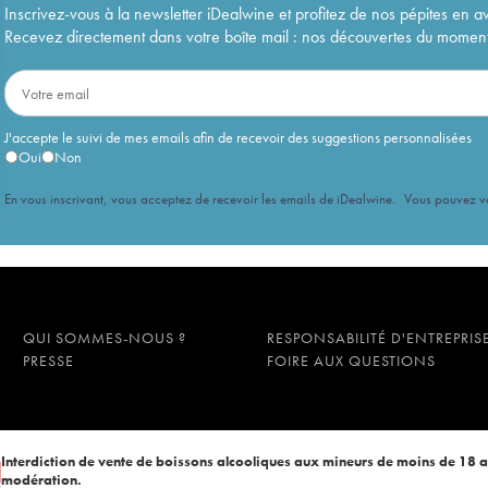
Inscrivez-vous à la newsletter iDealwine et profitez de nos pépites en a
Recevez directement dans votre boîte mail : nos découvertes du moment, 
J'accepte le suivi de mes emails afin de recevoir des suggestions personnalisées
Oui
Non
En vous inscrivant, vous acceptez de recevoir les emails de iDealwine. Vous pouvez 
QUI SOMMES-NOUS ?
RESPONSABILITÉ D'ENTREPRIS
PRESSE
FOIRE AUX QUESTIONS
Interdiction de vente de boissons alcooliques aux mineurs de moins de 18 
modération.