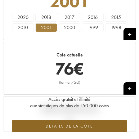
2001
2020
2018
2017
2016
2015
2010
2001
2000
1999
1998
1995
Cote actuelle
76
€
(format 75cl)
+
Accès gratuit et illimité
aux statistiques de plus de 150 000 cotes
Tendance actuelle de la cote
DÉTAILS DE LA COTE