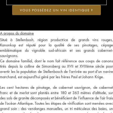
VOUS POSSÉDEZ UN VIN IDENTIQUE ?
A propos du domaine
Situé à Stellenbosh, région productrice de grands vins rouges,
Kanonkop est réputé pour la qualité de ses pinotages, cépage
emblématique du vignoble sud-africain et ses grands cabernet-
sauvignons.
Ce domaine familial, dont le nom fait référence aux coups de canons
tirés depuis la colline de Simonsberg au XVII et XVIIIème siècle pour
avertir les la population de Stellenbosch de l’arrivée au port d’un navire
marchand, est aujourd'hui géré par les frères Paul et Johann Krige.
Les cent hectares de pinotage, de cabernet sauvignon, de cabernet
franc et de merlot sont plantés entre 180 et 365 mètres d’altitude, sur
des sols de granite décomposés et bénéficient de l’influence de l’air frais
de l’océan Atlantique. Toutes les étapes de vinification sont menées avec
grand soin : des vendanges manuelles, un tri méticuleux des baies, un