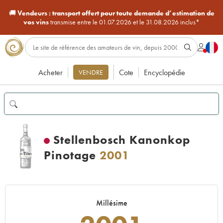
🚚
Vendeurs :
transport offert pour toute demande d’estimation de
vos vins
transmise entre le 01.07.2026 et le 31.08.2026 inclus*
Acheter
Cote
Encyclopédie
VENDRE
Stellenbosch Kanonkop
Pinotage
2001
Millésime