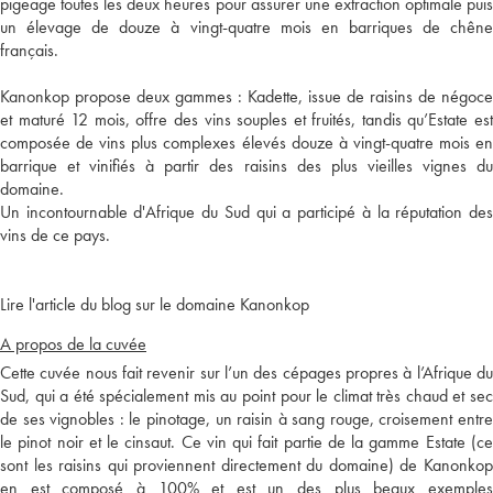
pigeage toutes les deux heures pour assurer une extraction optimale puis
un élevage de douze à vingt-quatre mois en barriques de chêne
français.
Kanonkop propose deux gammes : Kadette, issue de raisins de négoce
et maturé 12 mois, offre des vins souples et fruités, tandis qu’Estate est
composée de vins plus complexes élevés douze à vingt-quatre mois en
barrique et vinifiés à partir des raisins des plus vieilles vignes du
domaine.
Un incontournable d'Afrique du Sud qui a participé à la réputation des
vins de ce pays.
Lire l'article du blog sur le domaine Kanonkop
A propos de la cuvée
Cette cuvée nous fait revenir sur l’un des cépages propres à l’Afrique du
Sud, qui a été spécialement mis au point pour le climat très chaud et sec
de ses vignobles : le pinotage, un raisin à sang rouge, croisement entre
le pinot noir et le cinsaut. Ce vin qui fait partie de la gamme Estate (ce
sont les raisins qui proviennent directement du domaine) de Kanonkop
en est composé à 100% et est un des plus beaux exemples