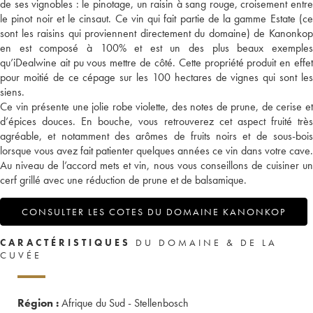
de ses vignobles : le pinotage, un raisin à sang rouge, croisement entre
le pinot noir et le cinsaut. Ce vin qui fait partie de la gamme Estate (ce
sont les raisins qui proviennent directement du domaine) de Kanonkop
en est composé à 100% et est un des plus beaux exemples
qu’iDealwine ait pu vous mettre de côté. Cette propriété produit en effet
pour moitié de ce cépage sur les 100 hectares de vignes qui sont les
siens.
Ce vin présente une jolie robe violette, des notes de prune, de cerise et
d’épices douces. En bouche, vous retrouverez cet aspect fruité très
agréable, et notamment des arômes de fruits noirs et de sous-bois
lorsque vous avez fait patienter quelques années ce vin dans votre cave.
Au niveau de l’accord mets et vin, nous vous conseillons de cuisiner un
cerf grillé avec une réduction de prune et de balsamique.
CONSULTER LES COTES DU DOMAINE KANONKOP
CARACTÉRISTIQUES
DU DOMAINE & DE LA
CUVÉE
Région :
Afrique du Sud - Stellenbosch