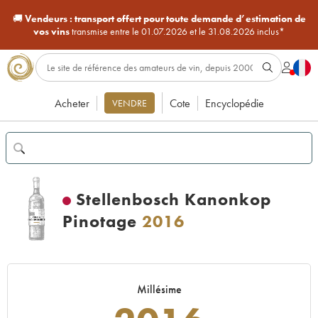
🚚
Vendeurs :
transport offert pour toute demande d’estimation de
vos vins
transmise entre le 01.07.2026 et le 31.08.2026 inclus*
Acheter
Cote
Encyclopédie
VENDRE
Stellenbosch Kanonkop
Pinotage
2016
Millésime