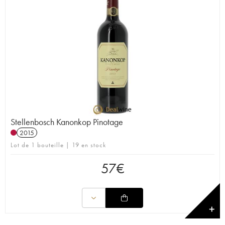
Stellenbosch Kanonkop Pinotage
2015
Lot de 1 bouteille | 19 en stock
57
€
✕