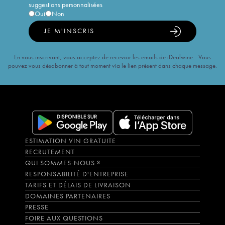
suggestions personnalisées
Oui
Non
JE M'INSCRIS
En vous inscrivant, vous acceptez de recevoir les emails de iDealwine. Vous
pouvez vous désabonner à tout moment via le lien présent dans chaque message.
ESTIMATION VIN GRATUITE
RECRUTEMENT
QUI SOMMES-NOUS ?
RESPONSABILITÉ D'ENTREPRISE
TARIFS ET DÉLAIS DE LIVRAISON
DOMAINES PARTENAIRES
PRESSE
FOIRE AUX QUESTIONS