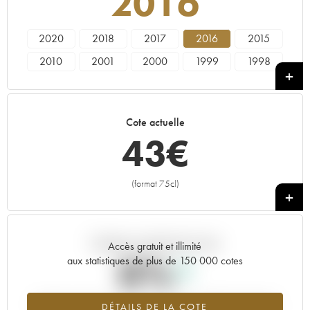
2016
2020
2018
2017
2016
2015
2010
2001
2000
1999
1998
1995
Cote actuelle
43
€
(format 75cl)
+
Tendance actuelle de la cote
Accès gratuit et illimité
0%
aux statistiques de plus de 150 000 cotes
Tendance à la hausse du millésime 2016 en 2026 par rapport à
DÉTAILS DE LA COTE