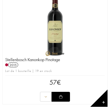
Stellenbosch Kanonkop Pinotage
2015
Lot de 1 bouteille | 19 en stock
57
€
✕