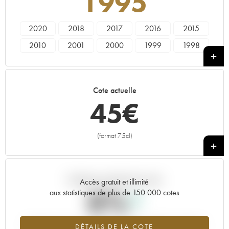
1995
2020
2018
2017
2016
2015
2010
2001
2000
1999
1998
1995
Cote actuelle
45
€
(format 75cl)
+
Tendance actuelle de la cote
Accès gratuit et illimité
0%
aux statistiques de plus de 150 000 cotes
Tendance à la hausse du millésime 1995 en 2026 par rapport à
DÉTAILS DE LA COTE