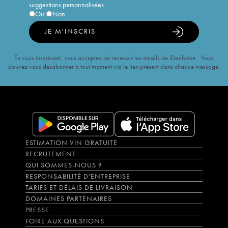
suggestions personnalisées
Oui
Non
JE M'INSCRIS
En vous inscrivant, vous acceptez de recevoir les emails de iDealwine. Vous
pouvez vous désabonner à tout moment via le lien présent dans chaque message.
ESTIMATION VIN GRATUITE
RECRUTEMENT
QUI SOMMES-NOUS ?
RESPONSABILITÉ D'ENTREPRISE
TARIFS ET DÉLAIS DE LIVRAISON
DOMAINES PARTENAIRES
PRESSE
FOIRE AUX QUESTIONS