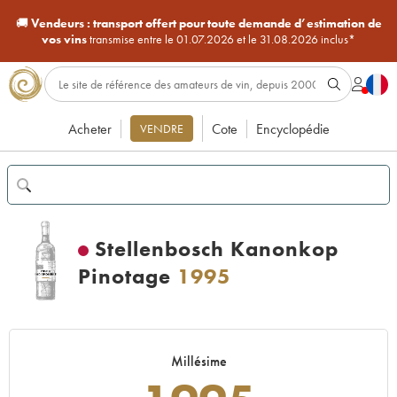
🚚
Vendeurs :
transport offert pour toute demande d’estimation de
vos vins
transmise entre le 01.07.2026 et le 31.08.2026 inclus*
Acheter
Cote
Encyclopédie
VENDRE
Stellenbosch Kanonkop
Pinotage
1995
Millésime