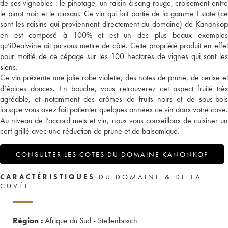
de ses vignobles : le pinotage, un raisin à sang rouge, croisement entre
le pinot noir et le cinsaut. Ce vin qui fait partie de la gamme Estate (ce
sont les raisins qui proviennent directement du domaine) de Kanonkop
en est composé à 100% et est un des plus beaux exemples
qu’iDealwine ait pu vous mettre de côté. Cette propriété produit en effet
pour moitié de ce cépage sur les 100 hectares de vignes qui sont les
siens.
Ce vin présente une jolie robe violette, des notes de prune, de cerise et
d’épices douces. En bouche, vous retrouverez cet aspect fruité très
agréable, et notamment des arômes de fruits noirs et de sous-bois
lorsque vous avez fait patienter quelques années ce vin dans votre cave.
Au niveau de l’accord mets et vin, nous vous conseillons de cuisiner un
cerf grillé avec une réduction de prune et de balsamique.
CONSULTER LES COTES DU DOMAINE KANONKOP
CARACTÉRISTIQUES
DU DOMAINE & DE LA
CUVÉE
Région :
Afrique du Sud - Stellenbosch