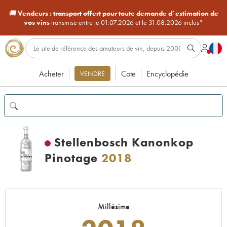
🚚
Vendeurs :
transport offert pour toute demande d’estimation de
vos vins
transmise entre le 01.07.2026 et le 31.08.2026 inclus*
Acheter
Cote
Encyclopédie
VENDRE
Stellenbosch Kanonkop
Pinotage
2018
Millésime