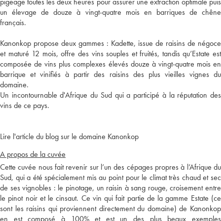
pigeage toutes les deux heures pour assurer une extraction optimale puis
un élevage de douze à vingt-quatre mois en barriques de chêne
français.
Kanonkop propose deux gammes : Kadette, issue de raisins de négoce
et maturé 12 mois, offre des vins souples et fruités, tandis qu’Estate est
composée de vins plus complexes élevés douze à vingt-quatre mois en
barrique et vinifiés à partir des raisins des plus vieilles vignes du
domaine.
Un incontournable d'Afrique du Sud qui a participé à la réputation des
vins de ce pays.
Lire l'article du blog sur le domaine Kanonkop
A propos de la cuvée
Cette cuvée nous fait revenir sur l’un des cépages propres à l’Afrique du
Sud, qui a été spécialement mis au point pour le climat très chaud et sec
de ses vignobles : le pinotage, un raisin à sang rouge, croisement entre
le pinot noir et le cinsaut. Ce vin qui fait partie de la gamme Estate (ce
sont les raisins qui proviennent directement du domaine) de Kanonkop
en est composé à 100% et est un des plus beaux exemples