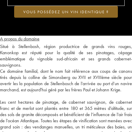
VOUS POSSÉDEZ UN VIN IDENTIQUE ?
A propos du domaine
Situé à Stellenbosh, région productrice de grands vins rouges,
Kanonkop est réputé pour la qualité de ses pinotages, cépage
emblématique du vignoble sud-africain et ses grands cabernet-
sauvignons.
Ce domaine familial, dont le nom fait référence aux coups de canons
tirés depuis la colline de Simonsberg au XVII et XVIIIème siècle pour
avertir les la population de Stellenbosch de l’arrivée au port d’un navire
marchand, est aujourd'hui géré par les frères Paul et Johann Krige.
Les cent hectares de pinotage, de cabernet sauvignon, de cabernet
franc et de merlot sont plantés entre 180 et 365 mètres d’altitude, sur
des sols de granite décomposés et bénéficient de l’influence de l’air frais
de l’océan Atlantique. Toutes les étapes de vinification sont menées avec
grand soin : des vendanges manuelles, un tri méticuleux des baies, un