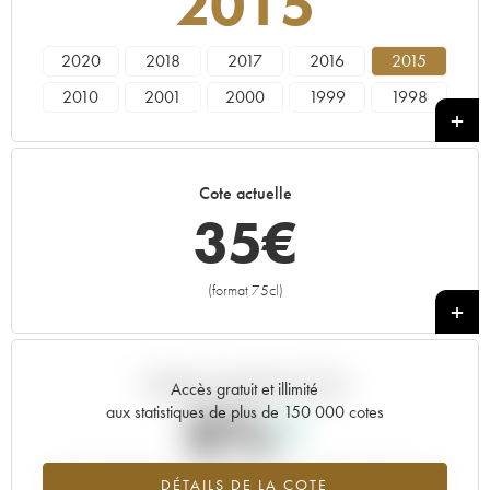
2015
2020
2018
2017
2016
2015
2010
2001
2000
1999
1998
1995
Cote actuelle
35
€
(format 75cl)
+
Tendance actuelle de la cote
Accès gratuit et illimité
0%
aux statistiques de plus de 150 000 cotes
Tendance à la hausse du millésime 2015 en 2026 par rapport à
DÉTAILS DE LA COTE