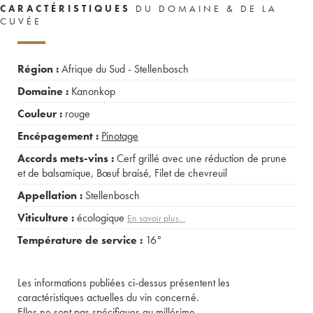
CARACTÉRISTIQUES
DU DOMAINE & DE LA
CUVÉE
Région :
Afrique du Sud - Stellenbosch
Domaine :
Kanonkop
Couleur :
rouge
Encépagement :
Pinotage
Accords mets-vins :
Cerf grillé avec une réduction de prune
et de balsamique
,
Bœuf braisé
,
Filet de chevreuil
Appellation :
Stellenbosch
Viticulture :
écologique
En savoir plus...
Température de service :
16°
Les informations publiées ci-dessus présentent les
caractéristiques actuelles du vin concerné.
Elles ne sont pas spécifiques au millésime.