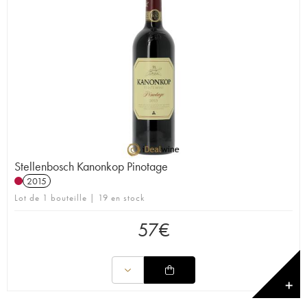
Stellenbosch Kanonkop Pinotage
2015
Lot de 1 bouteille | 19 en stock
57
€
✕