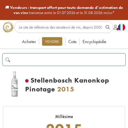
🚚
Vendeurs :
transport offert pour toute demande d’estimation de
vos vins
transmise entre le 01.07.2026 et le 31.08.2026 inclus*
Acheter
Cote
Encyclopédie
VENDRE
Stellenbosch Kanonkop
Pinotage
2015
Millésime