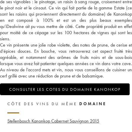
de ses vignobles : le pinotage, un raisin à sang rouge, croisement entre
le pinot noir et le cinsaut. Ce vin qui fait partie de la gamme Estate (ce
sont les raisins qui proviennent directement du domaine) de Kanonkop
en est composé à 100% et est un des plus beaux exemples
qu’iDealwine ait pu vous mettre de côté. Cette propriété produit en effet
pour moitié de ce cépage sur les 100 hectares de vignes qui sont les
siens.
Ce vin présente une jolie robe violette, des notes de prune, de cerise et
d’épices douces. En bouche, vous retrouverez cet aspect fruité très
agréable, et notamment des arômes de fruits noirs et de sous-bois
lorsque vous avez fait patienter quelques années ce vin dans votre cave.
Au niveau de l’accord mets et vin, nous vous conseillons de cuisiner un
cerf grillé avec une réduction de prune et de balsamique.
CONSULTER LES COTES DU DOMAINE KANONKOP
CÔTE DES VINS DU MÊME
DOMAINE
Stellenbosch Kanonkop Cabernet Sauvignon
2015