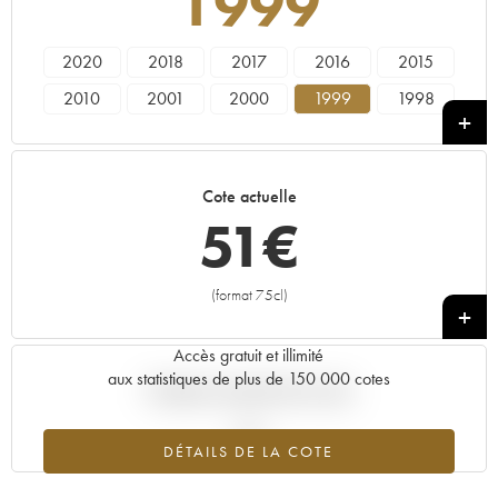
1999
2020
2018
2017
2016
2015
2010
2001
2000
1999
1998
1995
Cote actuelle
51
€
(format 75cl)
+
Accès gratuit et illimité
aux statistiques de plus de 150 000 cotes
Tendance actuelle de la cote
DÉTAILS DE LA COTE