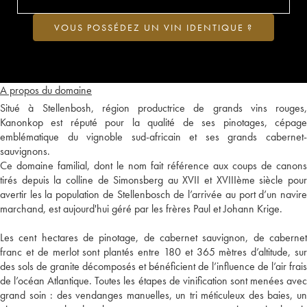
VOUS POSSÉDEZ UN VIN IDENTIQUE ?
A propos du domaine
Situé à Stellenbosh, région productrice de grands vins rouges,
Kanonkop est réputé pour la qualité de ses pinotages, cépage
emblématique du vignoble sud-africain et ses grands cabernet-
sauvignons.
Ce domaine familial, dont le nom fait référence aux coups de canons
tirés depuis la colline de Simonsberg au XVII et XVIIIème siècle pour
avertir les la population de Stellenbosch de l’arrivée au port d’un navire
marchand, est aujourd'hui géré par les frères Paul et Johann Krige.
Les cent hectares de pinotage, de cabernet sauvignon, de cabernet
franc et de merlot sont plantés entre 180 et 365 mètres d’altitude, sur
des sols de granite décomposés et bénéficient de l’influence de l’air frais
de l’océan Atlantique. Toutes les étapes de vinification sont menées avec
grand soin : des vendanges manuelles, un tri méticuleux des baies, un