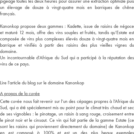
pigeage toutes les deux heures pour assurer une extraction optimale puis
un élevage de douze à vingt-quatre mois en barriques de chêne
français.
Kanonkop propose deux gammes : Kadette, issue de raisins de négoce
et maturé 12 mois, offre des vins souples et fruités, tandis qu’Estate est
composée de vins plus complexes élevés douze à vingt-quatre mois en
barrique et vinifiés à partir des raisins des plus vieilles vignes du
domaine.
Un incontournable d'Afrique du Sud qui a participé à la réputation des
vins de ce pays.
Lire l'article du blog sur le domaine Kanonkop
A propos de la cuvée
Cette cuvée nous fait revenir sur l’un des cépages propres à l’Afrique du
Sud, qui a été spécialement mis au point pour le climat très chaud et sec
de ses vignobles : le pinotage, un raisin à sang rouge, croisement entre
le pinot noir et le cinsaut. Ce vin qui fait partie de la gamme Estate (ce
sont les raisins qui proviennent directement du domaine) de Kanonkop
en est composé à 100% et est un des plus beaux exemples