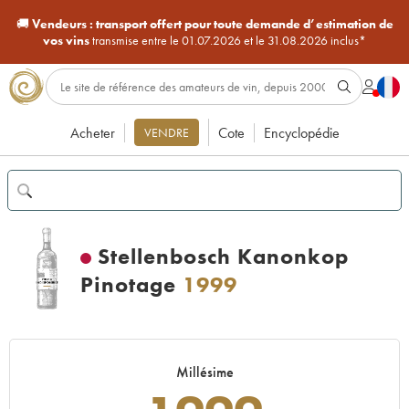
🚚
Vendeurs :
transport offert pour toute demande d’estimation de
vos vins
transmise entre le 01.07.2026 et le 31.08.2026 inclus*
Acheter
Cote
Encyclopédie
VENDRE
Stellenbosch Kanonkop
Pinotage
1999
Millésime