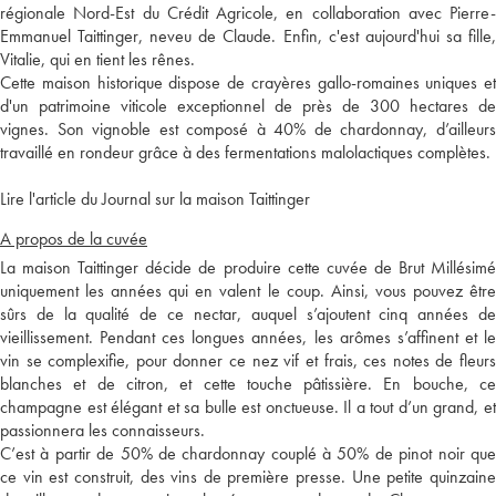
régionale Nord-Est du Crédit Agricole, en collaboration avec Pierre-
Emmanuel Taittinger, neveu de Claude. Enfin, c'est aujourd'hui sa fille,
Vitalie, qui en tient les rênes.
Cette maison historique dispose de crayères gallo-romaines uniques et
d'un patrimoine viticole exceptionnel de près de 300 hectares de
vignes. Son vignoble est composé à 40% de chardonnay, d’ailleurs
travaillé en rondeur grâce à des fermentations malolactiques complètes.
Lire l'article du Journal sur la maison Taittinger
A propos de la cuvée
La maison Taittinger décide de produire cette cuvée de Brut Millésimé
uniquement les années qui en valent le coup. Ainsi, vous pouvez être
sûrs de la qualité de ce nectar, auquel s’ajoutent cinq années de
vieillissement. Pendant ces longues années, les arômes s’affinent et le
vin se complexifie, pour donner ce nez vif et frais, ces notes de fleurs
blanches et de citron, et cette touche pâtissière. En bouche, ce
champagne est élégant et sa bulle est onctueuse. Il a tout d’un grand, et
passionnera les connaisseurs.
C’est à partir de 50% de chardonnay couplé à 50% de pinot noir que
ce vin est construit, des vins de première presse. Une petite quinzaine