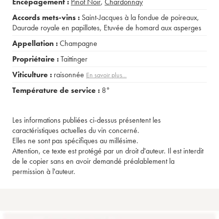
Encépagement :
Pinot Noir
,
Chardonnay
Accords mets-vins :
Saint-Jacques à la fondue de poireaux
,
Daurade royale en papillotes
,
Etuvée de homard aux asperges
Appellation :
Champagne
Propriétaire :
Taittinger
Viticulture :
raisonnée
En savoir plus...
Température de service :
8°
Les informations publiées ci-dessus présentent les
caractéristiques actuelles du vin concerné.
Elles ne sont pas spécifiques au millésime.
Attention, ce texte est protégé par un droit d'auteur. Il est interdit
de le copier sans en avoir demandé préalablement la
permission à l'auteur.