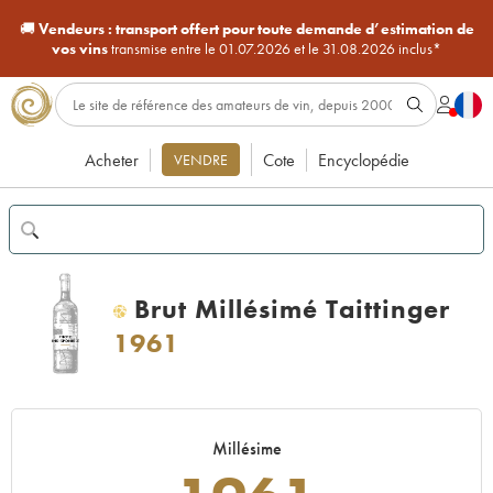
🚚
Vendeurs :
transport offert pour toute demande d’estimation de
vos vins
transmise entre le 01.07.2026 et le 31.08.2026 inclus*
Acheter
Cote
Encyclopédie
VENDRE
Brut Millésimé Taittinger
H
1961
Millésime