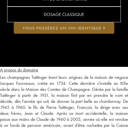
DOSAGE CLASSIQUE
VOUS POSSÉDEZ UN VIN IDENTIQUE ?
A propos du domaine
Les champagnes Taittinger tirent leurs origines de la maison de négoce
Jacques Fourneaux, créée en 1734. Cette dernière s'installe au XIXe
siècle dans la Maison des Comtes de Champagne. Gérée par la famille
Taittinger à partir de 1931, la maison finit par en prendre le nom et
décide, dès l'année qui suit, de donner la part belle au chardonnay. De
1945 à 1960, le fils de Pierre Taittinger, François, la dirige avec ses
deux frères, Jean et Claude. Après sa mort accidentelle, la maison
passe aux mains de Claude de 1960 à 2005, année où elle est vendue
à un fonds de pension américain, avant d'être rachetée par la Caisse