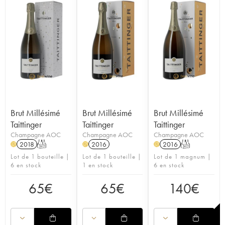
Brut Millésimé
Brut Millésimé
Brut Millésimé
Taittinger
Taittinger
Taittinger
Champagne AOC
Champagne AOC
Champagne AOC
2018
T
2016
2016
T
H
H
H
Lot de 1 bouteille |
Lot de 1 bouteille |
Lot de 1 magnum |
6 en stock
1 en stock
6 en stock
65
€
65
€
140
€