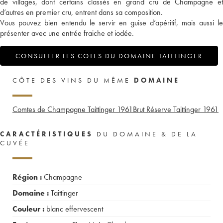
de villages, dont certains classés en grand cru de Champagne et
d’autres en premier cru, entrent dans sa composition.
Vous pouvez bien entendu le servir en guise d’apéritif, mais aussi le
présenter avec une entrée fraiche et iodée.
CONSULTER LES COTES DU DOMAINE TAITTINGER
CÔTE DES VINS DU MÊME
DOMAINE
Comtes de Champagne Taittinger
1961
Brut Réserve Taittinger
1961
CARACTÉRISTIQUES
DU DOMAINE & DE LA
CUVÉE
Région :
Champagne
Domaine :
Taittinger
Couleur :
blanc effervescent