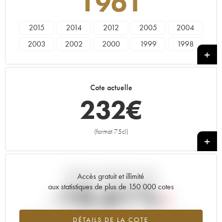
1961
2015
2014
2012
2005
2004
2003
2002
2000
1999
1998
1996
1992
1990
1989
1988
1983
1982
1973
1961
Cote actuelle
232
€
(format 75cl)
+
Tendance actuelle de la cote
Accès gratuit et illimité
-10.61%
aux statistiques de plus de 150 000 cotes
Tendance à la baisse du millésime 1961 en 2026 par rapport à
DÉTAILS DE LA COTE