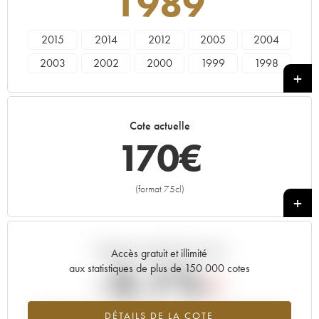
1989
2015
2014
2012
2005
2004
2003
2002
2000
1999
1998
1996
1992
1990
1989
1988
1983
1982
1973
1961
Cote actuelle
170
€
(format 75cl)
+
Tendance actuelle de la cote
Accès gratuit et illimité
-2.1%
aux statistiques de plus de 150 000 cotes
Tendance à la baisse du millésime 1989 en 2026 par rapport à
DÉTAILS DE LA COTE