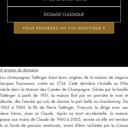
DOSAGE CLASSIQUE
VOUS POSSÉDEZ UN VIN IDENTIQUE ?
A propos du domaine
Les champagnes Taittinger tirent leurs origines de la maison de négoce
Jacques Fourneaux, créée en 1734. Cette dernière s'installe au XIXe
siècle dans la Maison des Comtes de Champagne. Gérée par la famille
Taittinger à partir de 1931, la maison finit par en prendre le nom et
décide, dès l'année qui suit, de donner la part belle au chardonnay. De
1945 à 1960, le fils de Pierre Taittinger, François, la dirige avec ses
deux frères, Jean et Claude. Après sa mort accidentelle, la maison
passe aux mains de Claude de 1960 à 2005, année où elle est vendue
à un fonds de pension américain, avant d'être rachetée par la Caisse