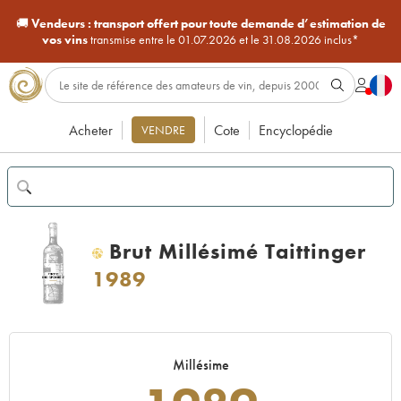
🚚
Vendeurs :
transport offert pour toute demande d’estimation de
vos vins
transmise entre le 01.07.2026 et le 31.08.2026 inclus*
Acheter
Cote
Encyclopédie
VENDRE
Brut Millésimé Taittinger
H
1989
Millésime