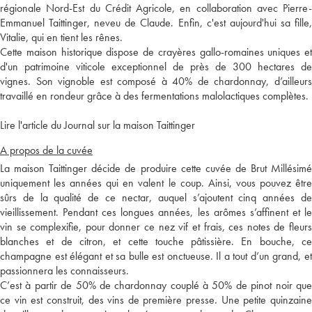
régionale Nord-Est du Crédit Agricole, en collaboration avec Pierre-
Emmanuel Taittinger, neveu de Claude. Enfin, c'est aujourd'hui sa fille,
Vitalie, qui en tient les rênes.
Cette maison historique dispose de crayères gallo-romaines uniques et
d'un patrimoine viticole exceptionnel de près de 300 hectares de
vignes. Son vignoble est composé à 40% de chardonnay, d’ailleurs
travaillé en rondeur grâce à des fermentations malolactiques complètes.
Lire l'article du Journal sur la maison Taittinger
A propos de la cuvée
La maison Taittinger décide de produire cette cuvée de Brut Millésimé
uniquement les années qui en valent le coup. Ainsi, vous pouvez être
sûrs de la qualité de ce nectar, auquel s’ajoutent cinq années de
vieillissement. Pendant ces longues années, les arômes s’affinent et le
vin se complexifie, pour donner ce nez vif et frais, ces notes de fleurs
blanches et de citron, et cette touche pâtissière. En bouche, ce
champagne est élégant et sa bulle est onctueuse. Il a tout d’un grand, et
passionnera les connaisseurs.
C’est à partir de 50% de chardonnay couplé à 50% de pinot noir que
ce vin est construit, des vins de première presse. Une petite quinzaine