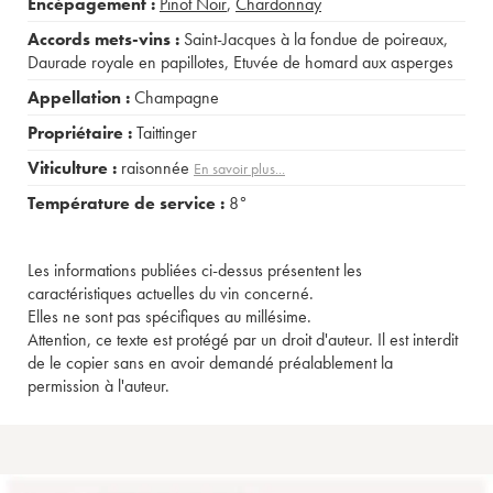
Encépagement :
Pinot Noir
,
Chardonnay
Accords mets-vins :
Saint-Jacques à la fondue de poireaux
,
Daurade royale en papillotes
,
Etuvée de homard aux asperges
Appellation :
Champagne
Propriétaire :
Taittinger
Viticulture :
raisonnée
En savoir plus...
Température de service :
8°
Les informations publiées ci-dessus présentent les
caractéristiques actuelles du vin concerné.
Elles ne sont pas spécifiques au millésime.
Attention, ce texte est protégé par un droit d'auteur. Il est interdit
de le copier sans en avoir demandé préalablement la
permission à l'auteur.