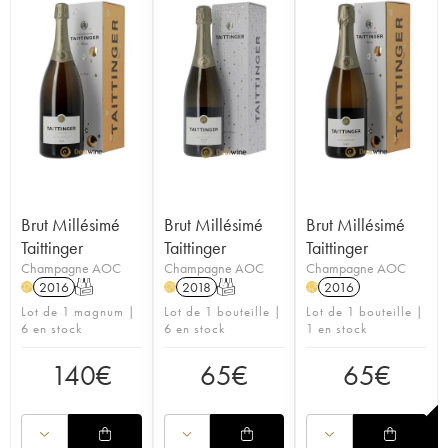
Brut Millésimé
Brut Millésimé
Brut Millésimé
Taittinger
Taittinger
Taittinger
Champagne AOC
Champagne AOC
Champagne AOC
2016
T
2018
T
2016
H
H
H
Lot de 1 magnum |
Lot de 1 bouteille |
Lot de 1 bouteille |
6 en stock
6 en stock
1 en stock
140
€
65
€
65
€