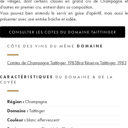
de villages, dont certains classés en grand cru de Champagne et
d’autres en premier cru, entrent dans sa composition.
Vous pouvez bien entendu le servir en guise d’apéritif, mais aussi le
présenter avec une entrée fraiche et iodée.
CONSULTER LES COTES DU DOMAINE TAITTINGER
CÔTE DES VINS DU MÊME
DOMAINE
Comtes de Champagne Taittinger
1983
Brut Réserve Taittinger
1983
CARACTÉRISTIQUES
DU DOMAINE & DE LA
CUVÉE
Région :
Champagne
Domaine :
Taittinger
Couleur :
blanc effervescent