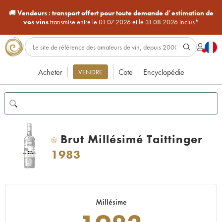
🚚
Vendeurs :
transport offert pour toute demande d’estimation de
vos vins
transmise entre le 01.07.2026 et le 31.08.2026 inclus*
Acheter
Cote
Encyclopédie
VENDRE
Brut Millésimé Taittinger
H
1983
Millésime