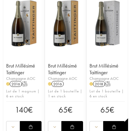
Brut Millésimé
Brut Millésimé
Brut Millésimé
Taittinger
Taittinger
Taittinger
Champagne AOC
Champagne AOC
Champagne AOC
2016
T
2016
2018
T
H
H
H
Lot de 1 magnum |
Lot de 1 bouteille |
Lot de 1 bouteille |
6 en stock
1 en stock
6 en stock
140
€
65
€
65
€