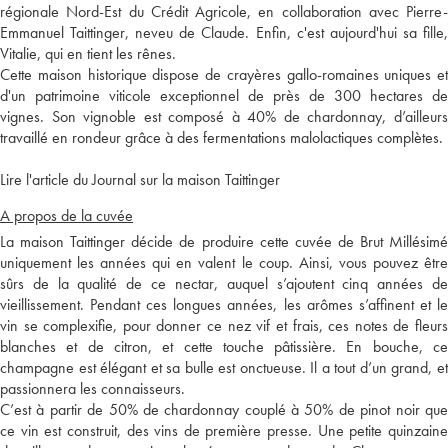
régionale Nord-Est du Crédit Agricole, en collaboration avec Pierre-
Emmanuel Taittinger, neveu de Claude. Enfin, c'est aujourd'hui sa fille,
Vitalie, qui en tient les rênes.
Cette maison historique dispose de crayères gallo-romaines uniques et
d'un patrimoine viticole exceptionnel de près de 300 hectares de
vignes. Son vignoble est composé à 40% de chardonnay, d’ailleurs
travaillé en rondeur grâce à des fermentations malolactiques complètes.
Lire l'article du Journal sur la maison Taittinger
A propos de la cuvée
La maison Taittinger décide de produire cette cuvée de Brut Millésimé
uniquement les années qui en valent le coup. Ainsi, vous pouvez être
sûrs de la qualité de ce nectar, auquel s’ajoutent cinq années de
vieillissement. Pendant ces longues années, les arômes s’affinent et le
vin se complexifie, pour donner ce nez vif et frais, ces notes de fleurs
blanches et de citron, et cette touche pâtissière. En bouche, ce
champagne est élégant et sa bulle est onctueuse. Il a tout d’un grand, et
passionnera les connaisseurs.
C’est à partir de 50% de chardonnay couplé à 50% de pinot noir que
ce vin est construit, des vins de première presse. Une petite quinzaine