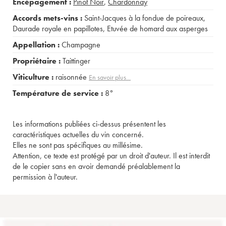
Encépagement :
Pinot Noir
,
Chardonnay
Accords mets-vins :
Saint-Jacques à la fondue de poireaux
,
Daurade royale en papillotes
,
Etuvée de homard aux asperges
Appellation :
Champagne
Propriétaire :
Taittinger
Viticulture :
raisonnée
En savoir plus...
Température de service :
8°
Les informations publiées ci-dessus présentent les
caractéristiques actuelles du vin concerné.
Elles ne sont pas spécifiques au millésime.
Attention, ce texte est protégé par un droit d'auteur. Il est interdit
de le copier sans en avoir demandé préalablement la
permission à l'auteur.