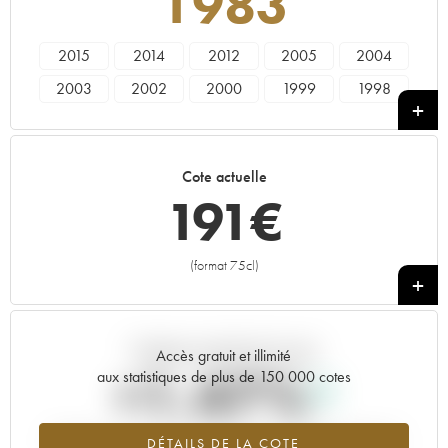
1983
2015
2014
2012
2005
2004
2003
2002
2000
1999
1998
1996
1992
1990
1989
1988
1983
1982
1973
1961
Cote actuelle
191
€
(format 75cl)
+
Tendance actuelle de la cote
Accès gratuit et illimité
+1.47%
aux statistiques de plus de 150 000 cotes
Tendance à la hausse du millésime 1983 en 2026 par rapport à
DÉTAILS DE LA COTE