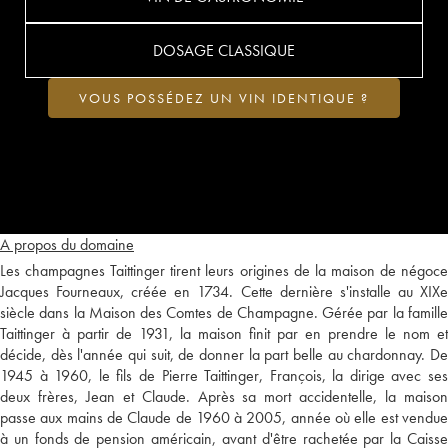
DOSAGE CLASSIQUE
VOUS POSSÉDEZ UN VIN IDENTIQUE ?
A propos du domaine
Les champagnes Taittinger tirent leurs origines de la maison de négoce
Jacques Fourneaux, créée en 1734. Cette dernière s'installe au XIXe
siècle dans la Maison des Comtes de Champagne. Gérée par la famille
Taittinger à partir de 1931, la maison finit par en prendre le nom et
décide, dès l'année qui suit, de donner la part belle au chardonnay. De
1945 à 1960, le fils de Pierre Taittinger, François, la dirige avec ses
deux frères, Jean et Claude. Après sa mort accidentelle, la maison
passe aux mains de Claude de 1960 à 2005, année où elle est vendue
à un fonds de pension américain, avant d'être rachetée par la Caisse