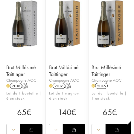
Brut Millésimé
Brut Millésimé
Brut Millésimé
Taittinger
Taittinger
Taittinger
Champagne AOC
Champagne AOC
Champagne AOC
2018
T
2016
T
2016
H
H
H
Lot de 1 bouteille |
Lot de 1 magnum |
Lot de 1 bouteille |
6 en stock
6 en stock
1 en stock
65
€
140
€
65
€