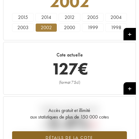
2002
2015
2014
2012
2005
2004
2003
2002
2000
1999
1998
1996
1992
1990
1989
1988
1983
1982
1973
1961
Cote actuelle
127
€
(format 75cl)
+
Tendance actuelle de la cote
Accès gratuit et illimité
-2.4%
aux statistiques de plus de 150 000 cotes
Tendance à la baisse du millésime 2002 en 2026 par rapport à
DÉTAILS DE LA COTE