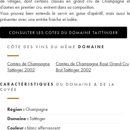
de villages, dont certains classés en grand cru de Champagne et
d’autres en premier cru, entrent dans sa composition.
Vous pouvez bien entendu le servir en guise d’apéritif, mais aussi le
présenter avec une entrée fraiche et iodée.
CONSULTER LES COTES DU DOMAINE TAITTINGER
CÔTE DES VINS DU MÊME
DOMAINE
Comtes de Champagne
Comtes de Champagne Rosé Grand Cru
Taittinger
2002
Brut Taittinger
2002
CARACTÉRISTIQUES
DU DOMAINE & DE LA
CUVÉE
Région :
Champagne
Domaine :
Taittinger
Couleur :
blanc effervescent