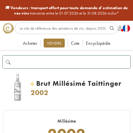
🚚
Vendeurs :
transport offert pour toute demande d’estimation de
vos vins
transmise entre le 01.07.2026 et le 31.08.2026 inclus*
Acheter
Cote
Encyclopédie
VENDRE
Brut Millésimé Taittinger
H
2002
Millésime