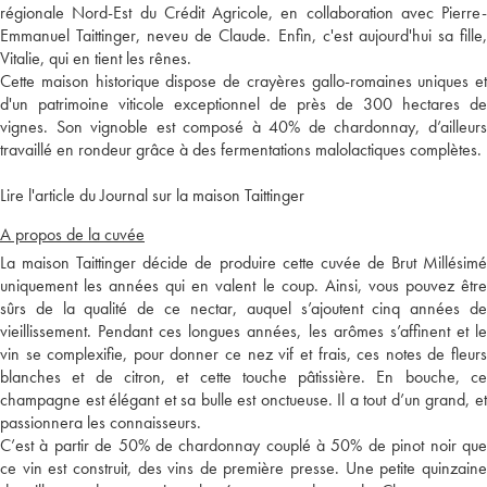
régionale Nord-Est du Crédit Agricole, en collaboration avec Pierre-
Emmanuel Taittinger, neveu de Claude. Enfin, c'est aujourd'hui sa fille,
Vitalie, qui en tient les rênes.
Cette maison historique dispose de crayères gallo-romaines uniques et
d'un patrimoine viticole exceptionnel de près de 300 hectares de
vignes. Son vignoble est composé à 40% de chardonnay, d’ailleurs
travaillé en rondeur grâce à des fermentations malolactiques complètes.
Lire l'article du Journal sur la maison Taittinger
A propos de la cuvée
La maison Taittinger décide de produire cette cuvée de Brut Millésimé
uniquement les années qui en valent le coup. Ainsi, vous pouvez être
sûrs de la qualité de ce nectar, auquel s’ajoutent cinq années de
vieillissement. Pendant ces longues années, les arômes s’affinent et le
vin se complexifie, pour donner ce nez vif et frais, ces notes de fleurs
blanches et de citron, et cette touche pâtissière. En bouche, ce
champagne est élégant et sa bulle est onctueuse. Il a tout d’un grand, et
passionnera les connaisseurs.
C’est à partir de 50% de chardonnay couplé à 50% de pinot noir que
ce vin est construit, des vins de première presse. Une petite quinzaine