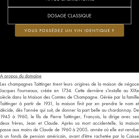
DOSAGE CLASSIQUE
VOUS POSSÉDEZ UN VIN IDENTIQUE ?
A propos du domaine
Les champagnes Taittinger tirent leurs origines de la maison de négoce
Jacques Fourneaux, créée en 1734. Cette dernière s'installe au XIXe
siècle dans la Maison des Comtes de Champagne. Gérée par la famille
Taittinger à partir de 1931, la maison finit par en prendre le nom et
décide, dès l'année qui suit, de donner la part belle au chardonnay. De
1945 à 1960, le fils de Pierre Taittinger, François, la dirige avec ses
deux frères, Jean et Claude. Après sa mort accidentelle, la maison
passe aux mains de Claude de 1960 à 2005, année où elle est vendue
à un fonds de pension américain, avant d'être rachetée par la Caisse