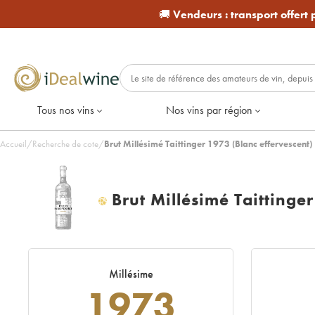
🚚
Vendeurs :
transport offert
Tous nos vins
Nos vins par région
Accueil
/
Recherche de cote
/
Brut Millésimé Taittinger 1973 (Blanc effervescent)
Brut Millésimé Taittinger
H
Millésime
1973