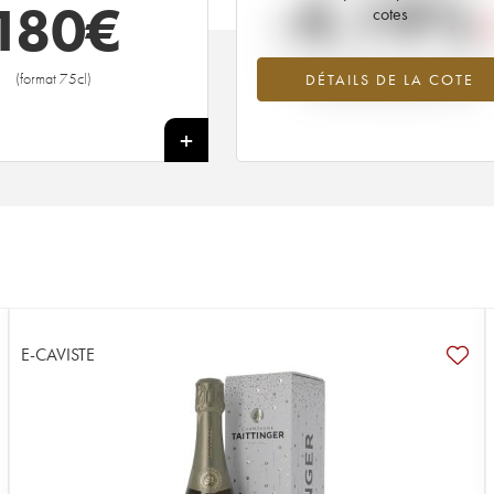
-4.19%
180
€
cotes
Tendance à la baisse du millésime 1
(format 75cl)
DÉTAILS DE LA COTE
en 2026 par rapport à 2025
+
E-CAVISTE