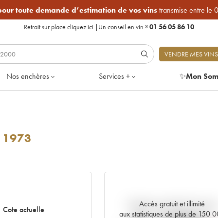
 pour toute demande d’estimation de vos vins
transmise entre le 
Retrait sur place
cliquez ici
|
Un conseil en vin ?
01 56 05 86 10
VENDRE MES VINS
Nos enchères
Services +
✨
Mon Som
1973
Accès gratuit et illimité
Tendance actuelle de la cote
Cote actuelle
aux statistiques de plus de 150 