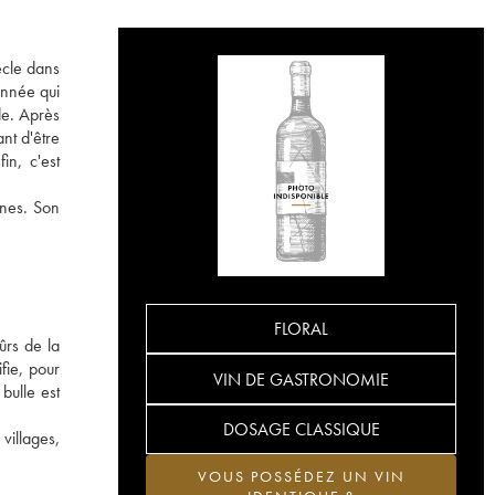
ècle dans
année qui
de. Après
nt d'être
in, c'est
gnes. Son
FLORAL
ûrs de la
fie, pour
VIN DE GASTRONOMIE
bulle est
DOSAGE CLASSIQUE
villages,
VOUS POSSÉDEZ UN VIN