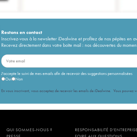
Restons en
contact
Inscrivez-vous à la newsletter iDealwine et profitez de nos pépites en a
Recevez directement dans votre boîte mail : nos découvertes du moment, 
J'accepte le suivi de mes emails afin de recevoir des suggestions personnalisées
Oui
Non
En vous inscrivant, vous acceptez de recevoir les emails de iDealwine. Vous pouvez 
QUI SOMMES-NOUS ?
RESPONSABILITÉ D'ENTREPRIS
PRESSE
FOIRE AUX QUESTIONS