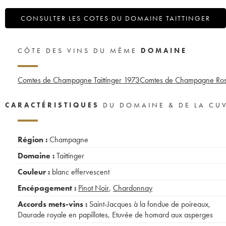
CONSULTER LES COTES DU DOMAINE TAITTINGER
CÔTE DES VINS DU MÊME
DOMAINE
Comtes de Champagne Taittinger
1973
Comtes de Champagne Rosé 
CARACTÉRISTIQUES
DU DOMAINE & DE LA CU
Région :
Champagne
Domaine :
Taittinger
Couleur :
blanc effervescent
Encépagement :
Pinot Noir
,
Chardonnay
Accords mets-vins :
Saint-Jacques à la fondue de poireaux
,
Daurade royale en papillotes
,
Etuvée de homard aux asperges