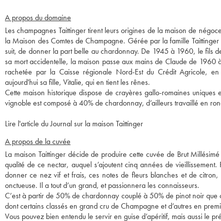
A propos du domaine
Les champagnes Taittinger tirent leurs origines de la maison de négoc
la Maison des Comtes de Champagne. Gérée par la famille Taittinger à 
suit, de donner la part belle au chardonnay. De 1945 à 1960, le fils de
sa mort accidentelle, la maison passe aux mains de Claude de 1960 à
rachetée par la Caisse régionale Nord-Est du Crédit Agricole, en 
aujourd'hui sa fille, Vitalie, qui en tient les rênes.
Cette maison historique dispose de crayères gallo-romaines uniques e
vignoble est composé à 40% de chardonnay, d’ailleurs travaillé en ron
Lire l'article du Journal sur la maison Taittinger
A propos de la cuvée
La maison Taittinger décide de produire cette cuvée de Brut Millésimé
qualité de ce nectar, auquel s’ajoutent cinq années de vieillissement.
donner ce nez vif et frais, ces notes de fleurs blanches et de citron
onctueuse. Il a tout d’un grand, et passionnera les connaisseurs.
C’est à partir de 50% de chardonnay couplé à 50% de pinot noir que ce 
dont certains classés en grand cru de Champagne et d’autres en premie
Vous pouvez bien entendu le servir en guise d’apéritif, mais aussi le p