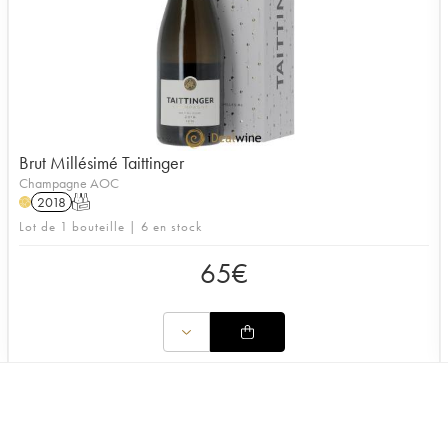
Brut Millésimé Taittinger
Champagne AOC
2018
T
H
Lot de 1 bouteille | 6 en stock
65
€