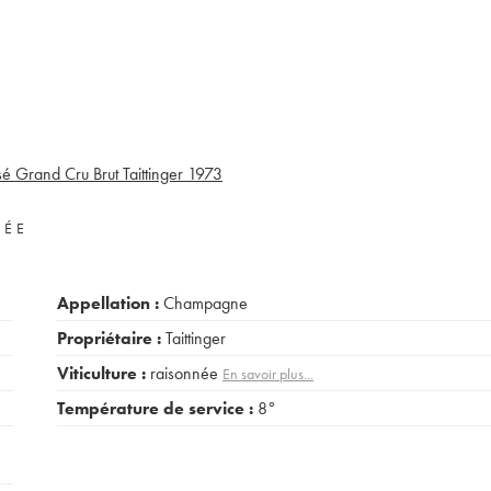
Grand Cru Brut Taittinger
1973
VÉE
Appellation :
Champagne
Propriétaire :
Taittinger
Viticulture :
raisonnée
En savoir plus...
Température de service :
8°