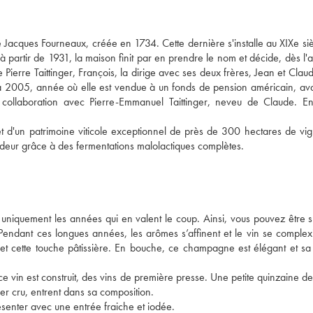
e Jacques Fourneaux, créée en 1734. Cette dernière s'installe au XIXe si
partir de 1931, la maison finit par en prendre le nom et décide, dès l'
 Pierre Taittinger, François, la dirige avec ses deux frères, Jean et Clau
 2005, année où elle est vendue à un fonds de pension américain, ava
collaboration avec Pierre-Emmanuel Taittinger, neveu de Claude. Enf
t d'un patrimoine viticole exceptionnel de près de 300 hectares de vi
deur grâce à des fermentations malolactiques complètes.
 uniquement les années qui en valent le coup. Ainsi, vous pouvez être s
 Pendant ces longues années, les arômes s’affinent et le vin se complexi
, et cette touche pâtissière. En bouche, ce champagne est élégant et sa 
vin est construit, des vins de première presse. Une petite quinzaine de 
r cru, entrent dans sa composition.
résenter avec une entrée fraiche et iodée.