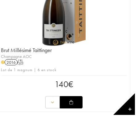
Brut Millésimé Taittinger
Champagne AOC
2016
T
H
Lot de 1 magnum | 6 en stock
140
€
✕