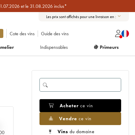
01.07.2026 et le 31.08.2026 inclus*
Les prix sont affichés pour une livraison en :
Cote des vins
Guide des vins
melier
Indispensables
🍇 Primeurs
Acheter
ce vin
Vendre
ce vin
Vins
du domaine
000