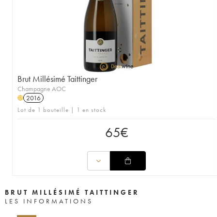
Brut Millésimé Taittinger
Champagne AOC
2016
H
Lot de 1 bouteille | 1 en stock
65
€
BRUT MILLÉSIMÉ TAITTINGER
LES INFORMATIONS