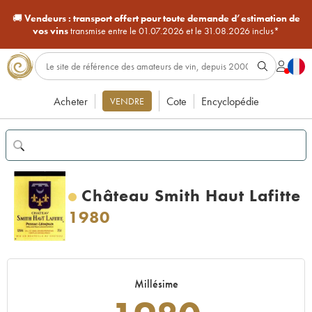
🚚
Vendeurs :
transport offert pour toute demande d’estimation de
vos vins
transmise entre le 01.07.2026 et le 31.08.2026 inclus*
Acheter
Cote
Encyclopédie
VENDRE
Château Smith Haut Lafitte
1980
Millésime