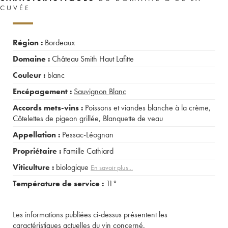
CUVÉE
Région :
Bordeaux
Domaine :
Château Smith Haut Lafitte
Couleur :
blanc
Encépagement :
Sauvignon Blanc
Accords mets-vins :
Poissons et viandes blanche à la crème
,
Côtelettes de pigeon grillée
,
Blanquette de veau
Appellation :
Pessac-Léognan
Propriétaire :
Famille Cathiard
Viticulture :
biologique
En savoir plus...
Température de service :
11°
Les informations publiées ci-dessus présentent les
caractéristiques actuelles du vin concerné.