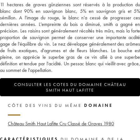
11 hectares de graves günziennes sont réservés à la production du
blanc dont 90% en sauvignon blanc, 5% en sauvignon gris et 5%
sémillon. A l'image du rouge, le blanc n'a cessé de progresser ces
dernières années. L'empreinte du bois a diminué, smith a gagné en
précision. Les raisins sont généralement récoltés très mûrs, mais la forte
proportion de sauvignon permet de conserver une importante acdité
gage de l'équilibre du vin. Le nez développe généralement des arômes
de fruits exotiques, d'agrumes et de fleurs blanches. La bouche est
pleine, on apprécie le superbe gras de ce vin allié à une superbe
définition et tendue par l'acidité. Un pessac blanc qui vieillit avec grâce,
au sommet de l'appellation.
CONSULTER LES COTES DU DOMAINE CHÂTEAU
SMITH HAUT LAFITTE
CÔTE DES VINS DU MÊME
DOMAINE
Château Smith Haut Lafitte Cru Classé de Graves
1980
CARACTÉRISTIQUES
DU DOMAINE & DE LA