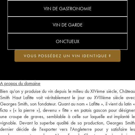
VIN DE GASTRONOMIE
VIN DE GARDE
ONCTUEUX
VOUS POSSÉDEZ UN VIN IDENTIQUE ?
A propos du domaine
Bien qu'on y produise du vin depuis le milieu du XIVème siècle, Château
Smith Haut Lafitte voit véritablement le jour au XVIIIème siècle avec
Georges Smith, son fondateur. Quant au nom « Lafitte », il vient du latin «
ficta » (« la pierre »), devenu « fitte » en patois gascon pour désigner
une croupe de graves, semblable à celle sur laquelle est implanté le
vignoble. Devant la superbe qualité de sa production, Georges Smith
dernier décide de l'exporter vers l'Angleterre pour y satisfaire les