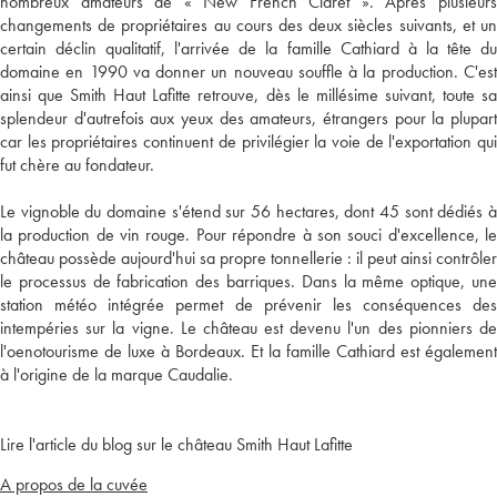
nombreux amateurs de « New French Claret ». Après plusieurs
changements de propriétaires au cours des deux siècles suivants, et un
certain déclin qualitatif, l'arrivée de la famille Cathiard à la tête du
domaine en 1990 va donner un nouveau souffle à la production. C'est
ainsi que Smith Haut Lafitte retrouve, dès le millésime suivant, toute sa
splendeur d'autrefois aux yeux des amateurs, étrangers pour la plupart
car les propriétaires continuent de privilégier la voie de l'exportation qui
fut chère au fondateur.
Le vignoble du domaine s'étend sur 56 hectares, dont 45 sont dédiés à
la production de vin rouge. Pour répondre à son souci d'excellence, le
château possède aujourd'hui sa propre tonnellerie : il peut ainsi contrôler
le processus de fabrication des barriques. Dans la même optique, une
station météo intégrée permet de prévenir les conséquences des
intempéries sur la vigne. Le château est devenu l'un des pionniers de
l'oenotourisme de luxe à Bordeaux. Et la famille Cathiard est également
à l'origine de la marque Caudalie.
Lire l'article du blog sur le château Smith Haut Lafitte
A propos de la cuvée