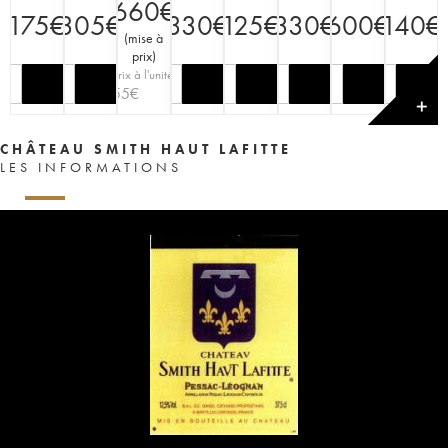
660
€
175
€
305
€
330
€
125
€
330
€
600
€
140
€
(
mise à
prix
)
Prix à l'unité
55
€
✕
CHÂTEAU SMITH HAUT LAFITTE
LES INFORMATIONS