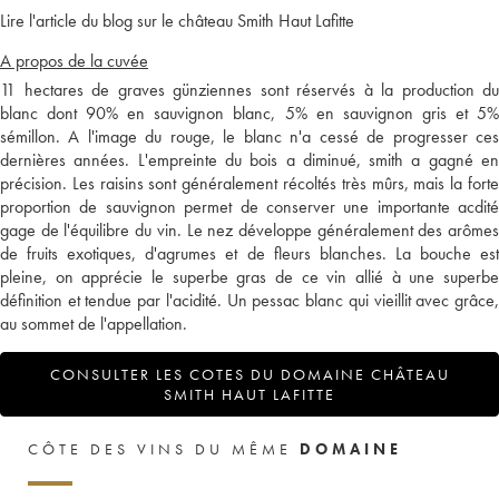
Lire l'article du blog sur le château Smith Haut Lafitte
A propos de la cuvée
11 hectares de graves günziennes sont réservés à la production du
blanc dont 90% en sauvignon blanc, 5% en sauvignon gris et 5%
sémillon. A l'image du rouge, le blanc n'a cessé de progresser ces
dernières années. L'empreinte du bois a diminué, smith a gagné en
précision. Les raisins sont généralement récoltés très mûrs, mais la forte
proportion de sauvignon permet de conserver une importante acdité
gage de l'équilibre du vin. Le nez développe généralement des arômes
de fruits exotiques, d'agrumes et de fleurs blanches. La bouche est
pleine, on apprécie le superbe gras de ce vin allié à une superbe
définition et tendue par l'acidité. Un pessac blanc qui vieillit avec grâce,
au sommet de l'appellation.
CONSULTER LES COTES DU DOMAINE CHÂTEAU
SMITH HAUT LAFITTE
CÔTE DES VINS DU MÊME
DOMAINE