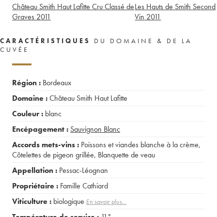
Château Smith Haut Lafitte Cru Classé de
Les Hauts de Smith Second
Graves
2011
Vin
2011
CARACTÉRISTIQUES
DU DOMAINE & DE LA
CUVÉE
Région :
Bordeaux
Domaine :
Château Smith Haut Lafitte
Couleur :
blanc
Encépagement :
Sauvignon Blanc
Accords mets-vins :
Poissons et viandes blanche à la crème
,
Côtelettes de pigeon grillée
,
Blanquette de veau
Appellation :
Pessac-Léognan
Propriétaire :
Famille Cathiard
Viticulture :
biologique
En savoir plus...
Température de service :
11°