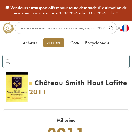
🚚
Vendeurs :
transport offert pour toute demande d’estimation de
vos vins
transmise entre le 01.07.2026 et le 31.08.2026 inclus*
Acheter
Cote
Encyclopédie
VENDRE
Château Smith Haut Lafitte
2011
Millésime