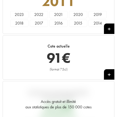
2011
2023
2022
2021
2020
2019
2018
2017
2016
2015
2014
2013
2012
2011
2010
2009
2008
2007
2006
2005
2004
Cote actuelle
2003
2002
2001
2000
1999
91
€
1998
1997
1996
1995
1994
1993
1992
1991
1990
1989
(format 75cl)
+
1988
1987
1986
1985
1984
1983
1982
1981
1980
1979
1978
1961
VARIATION COTE PAR RAPPORT
AU PRIX PRIMEUR
Accès gratuit et illimité
63,84
€
aux statistiques de plus de 150 000 cotes
PRIX PRIMEURS 2011