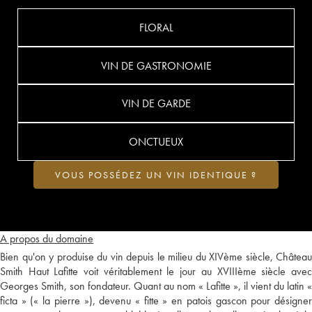
FLORAL
VIN DE GASTRONOMIE
VIN DE GARDE
ONCTUEUX
VOUS POSSÉDEZ UN VIN IDENTIQUE ?
A propos du domaine
Bien qu'on y produise du vin depuis le milieu du XIVème siècle, Château
Smith Haut Lafitte voit véritablement le jour au XVIIIème siècle avec
Georges Smith, son fondateur. Quant au nom « Lafitte », il vient du latin «
ficta » (« la pierre »), devenu « fitte » en patois gascon pour désigner