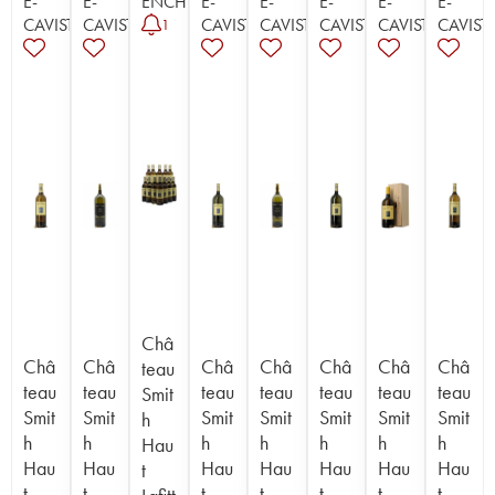
E-
E-
ENCHÈRE
E-
E-
E-
E-
E-
CAVISTE
CAVISTE
CAVISTE
CAVISTE
CAVISTE
CAVISTE
CAVIST
1
Châ
Châ
Châ
Châ
Châ
Châ
Châ
Châ
teau
teau
teau
teau
teau
teau
teau
teau
Smit
Smit
Smit
Smit
Smit
Smit
Smit
Smit
h
h
h
h
h
h
h
h
Hau
Hau
Hau
Hau
Hau
Hau
Hau
Hau
t
t
t
t
t
t
t
t