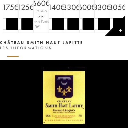
660
€
175
€
125
€
140
€
330
€
600
€
330
€
305
€
(
mise à
prix
)
Prix à l'unité
55
€
✕
CHÂTEAU SMITH HAUT LAFITTE
LES INFORMATIONS