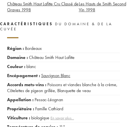
Château Smith Haut Lafitte Cru Classé de
Les Hauts de Smith Second
Graves
1998
Vin
1998
CARACTÉRISTIQUES
DU DOMAINE & DE LA
CUVÉE
Région :
Bordeaux
Domaine :
Château Smith Haut Lafitte
Couleur :
blanc
Encépagement :
Sauvignon Blanc
Accords mets-vins :
Poissons et viandes blanche à la crème
,
Côtelettes de pigeon grillée
,
Blanquette de veau
Appellation :
Pessac-Léognan
Propriétaire :
Famille Cathiard
Viticulture :
biologique
En savoir plus...
Température de service :
11°