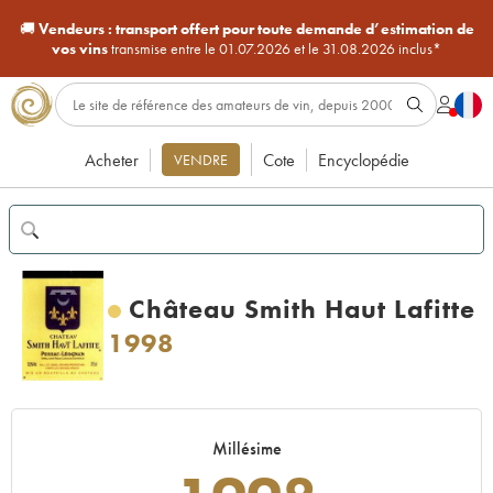
🚚
Vendeurs :
transport offert pour toute demande d’estimation de
vos vins
transmise entre le 01.07.2026 et le 31.08.2026 inclus*
Acheter
Cote
Encyclopédie
VENDRE
Château Smith Haut Lafitte
1998
Millésime