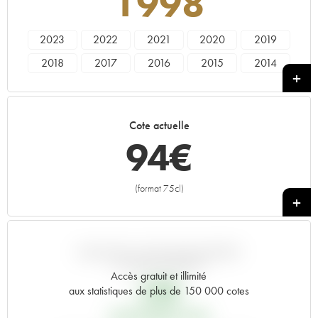
1998
2023
2022
2021
2020
2019
2018
2017
2016
2015
2014
2013
2012
2011
2010
2009
2008
2007
2006
2005
2004
Cote actuelle
2003
2002
2001
2000
1999
94
€
1998
1997
1996
1995
1994
1993
1992
1991
1990
1989
(format 75cl)
+
1988
1987
1986
1985
1984
1983
1982
1981
1980
1979
1978
1961
VARIATION COTE PAR RAPPORT
AU PRIX PRIMEUR
Accès gratuit et illimité
32
€
aux statistiques de plus de 150 000 cotes
PRIX PRIMEURS 1998