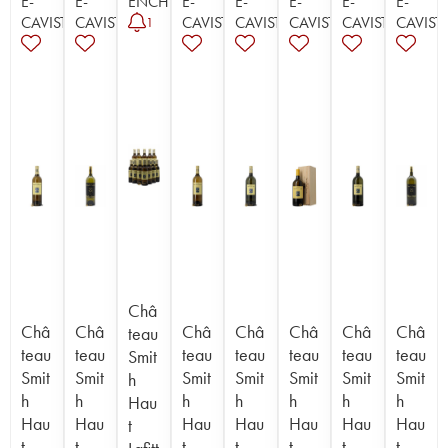
E-
E-
ENCHÈRE
E-
E-
E-
E-
E-
CAVISTE
CAVISTE
CAVISTE
CAVISTE
CAVISTE
CAVISTE
CAVIST
1
Châ
Châ
Châ
Châ
Châ
Châ
Châ
Châ
teau
teau
teau
teau
teau
teau
teau
teau
Smit
Smit
Smit
Smit
Smit
Smit
Smit
Smit
h
h
h
h
h
h
h
h
Hau
Hau
Hau
Hau
Hau
Hau
Hau
Hau
t
t
t
t
t
t
t
t