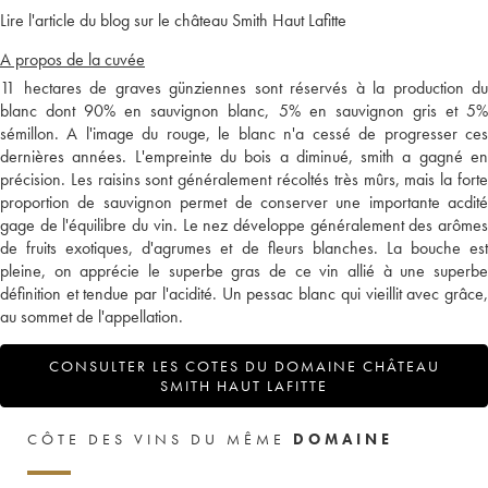
Lire l'article du blog sur le château Smith Haut Lafitte
A propos de la cuvée
11 hectares de graves günziennes sont réservés à la production du
blanc dont 90% en sauvignon blanc, 5% en sauvignon gris et 5%
sémillon. A l'image du rouge, le blanc n'a cessé de progresser ces
dernières années. L'empreinte du bois a diminué, smith a gagné en
précision. Les raisins sont généralement récoltés très mûrs, mais la forte
proportion de sauvignon permet de conserver une importante acdité
gage de l'équilibre du vin. Le nez développe généralement des arômes
de fruits exotiques, d'agrumes et de fleurs blanches. La bouche est
pleine, on apprécie le superbe gras de ce vin allié à une superbe
définition et tendue par l'acidité. Un pessac blanc qui vieillit avec grâce,
au sommet de l'appellation.
CONSULTER LES COTES DU DOMAINE CHÂTEAU
SMITH HAUT LAFITTE
CÔTE DES VINS DU MÊME
DOMAINE