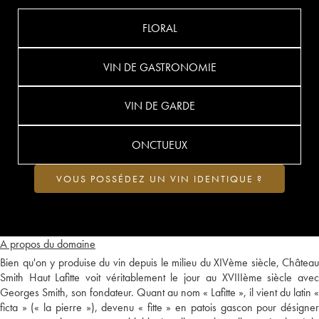
FLORAL
VIN DE GASTRONOMIE
VIN DE GARDE
ONCTUEUX
VOUS POSSÉDEZ UN VIN IDENTIQUE ?
A propos du domaine
Bien qu'on y produise du vin depuis le milieu du XIVème siècle, Château
Smith Haut Lafitte voit véritablement le jour au XVIIIème siècle avec
Georges Smith, son fondateur. Quant au nom « Lafitte », il vient du latin «
ficta » (« la pierre »), devenu « fitte » en patois gascon pour désigner