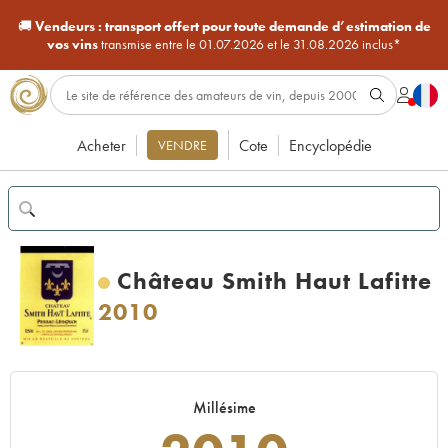
🚚
Vendeurs :
transport offert pour toute demande d’estimation de
vos vins
transmise entre le 01.07.2026 et le 31.08.2026 inclus*
Acheter
Cote
Encyclopédie
VENDRE
Château Smith Haut Lafitte
2010
Millésime