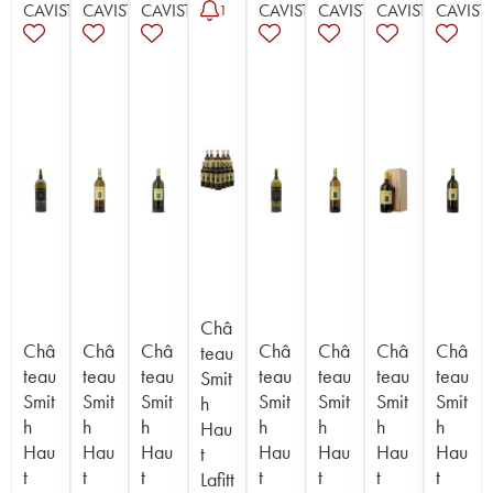
CAVISTE
CAVISTE
CAVISTE
CAVISTE
CAVISTE
CAVISTE
CAVIST
1
Châ
Châ
Châ
Châ
Châ
Châ
Châ
Châ
teau
teau
teau
teau
teau
teau
teau
teau
Smit
Smit
Smit
Smit
Smit
Smit
Smit
Smit
h
h
h
h
h
h
h
h
Hau
Hau
Hau
Hau
Hau
Hau
Hau
Hau
t
t
t
t
t
t
t
t
Lafitt