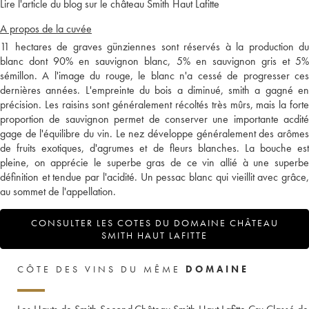
Lire l'article du blog sur le château Smith Haut Lafitte
A propos de la cuvée
11 hectares de graves günziennes sont réservés à la production du
blanc dont 90% en sauvignon blanc, 5% en sauvignon gris et 5%
sémillon. A l'image du rouge, le blanc n'a cessé de progresser ces
dernières années. L'empreinte du bois a diminué, smith a gagné en
précision. Les raisins sont généralement récoltés très mûrs, mais la forte
proportion de sauvignon permet de conserver une importante acdité
gage de l'équilibre du vin. Le nez développe généralement des arômes
de fruits exotiques, d'agrumes et de fleurs blanches. La bouche est
pleine, on apprécie le superbe gras de ce vin allié à une superbe
définition et tendue par l'acidité. Un pessac blanc qui vieillit avec grâce,
au sommet de l'appellation.
CONSULTER LES COTES DU DOMAINE CHÂTEAU
SMITH HAUT LAFITTE
CÔTE DES VINS DU MÊME
DOMAINE