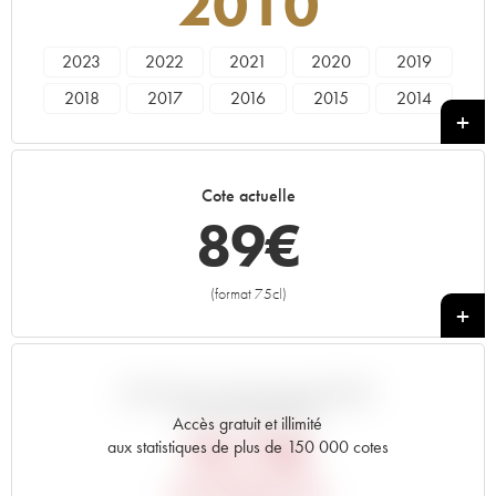
2010
2023
2022
2021
2020
2019
2018
2017
2016
2015
2014
2013
2012
2011
2010
2009
2008
2007
2006
2005
2004
Cote actuelle
2003
2002
2001
2000
1999
89
€
1998
1997
1996
1995
1994
1993
1992
1991
1990
1989
(format 75cl)
+
1988
1987
1986
1985
1984
1983
1982
1981
1980
1979
1978
1961
VARIATION COTE PAR RAPPORT
AU PRIX PRIMEUR
Accès gratuit et illimité
90,72
€
aux statistiques de plus de 150 000 cotes
PRIX PRIMEURS 2010