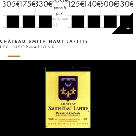
305
€
175
€
330
€
125
€
140
€
600
€
330
€
(
mise à
prix
)
Prix à l'unité
55
€
✕
CHÂTEAU SMITH HAUT LAFITTE
LES INFORMATIONS