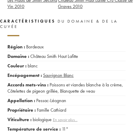
Les Hauts de Smith Second
Château Smith Haut Lafitte Cru Classé de
Vin
2010
Graves
2010
CARACTÉRISTIQUES
DU DOMAINE & DE LA
CUVÉE
Région :
Bordeaux
Domaine :
Château Smith Haut Lafitte
Couleur :
blanc
Encépagement :
Sauvignon Blanc
Accords mets-vins :
Poissons et viandes blanche à la crème
,
Côtelettes de pigeon grillée
,
Blanquette de veau
Appellation :
Pessac-Léognan
Propriétaire :
Famille Cathiard
Viticulture :
biologique
En savoir plus...
Température de service :
11°