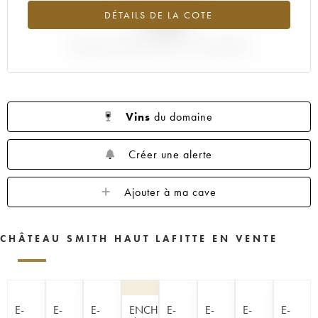
DÉTAILS DE LA COTE
-1.43%
VARIATION COTE ACTUELLE / PRIX PRIMEUR
Vins
du domaine
Créer une alerte
Ajouter à ma cave
CHÂTEAU SMITH HAUT LAFITTE EN VENTE
E-
E-
E-
ENCHÈRE
E-
E-
E-
E-