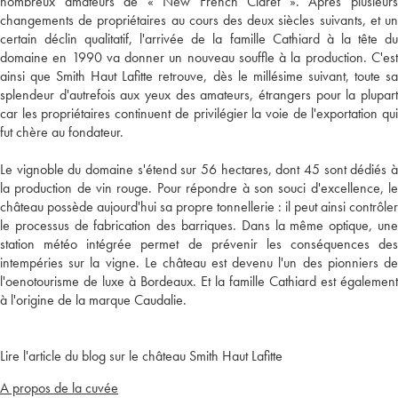
nombreux amateurs de « New French Claret ». Après plusieurs
changements de propriétaires au cours des deux siècles suivants, et un
certain déclin qualitatif, l'arrivée de la famille Cathiard à la tête du
domaine en 1990 va donner un nouveau souffle à la production. C'est
ainsi que Smith Haut Lafitte retrouve, dès le millésime suivant, toute sa
splendeur d'autrefois aux yeux des amateurs, étrangers pour la plupart
car les propriétaires continuent de privilégier la voie de l'exportation qui
fut chère au fondateur.
Le vignoble du domaine s'étend sur 56 hectares, dont 45 sont dédiés à
la production de vin rouge. Pour répondre à son souci d'excellence, le
château possède aujourd'hui sa propre tonnellerie : il peut ainsi contrôler
le processus de fabrication des barriques. Dans la même optique, une
station météo intégrée permet de prévenir les conséquences des
intempéries sur la vigne. Le château est devenu l'un des pionniers de
l'oenotourisme de luxe à Bordeaux. Et la famille Cathiard est également
à l'origine de la marque Caudalie.
Lire l'article du blog sur le château Smith Haut Lafitte
A propos de la cuvée