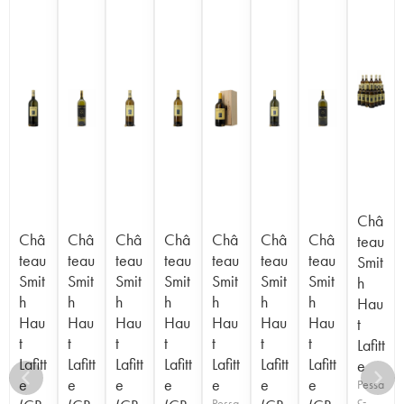
Châ
Châ
Châ
Châ
Châ
Châ
Châ
Châ
teau
teau
teau
teau
teau
teau
teau
teau
Smit
Smit
Smit
Smit
Smit
Smit
Smit
Smit
h
h
h
h
h
h
h
h
Hau
Hau
Hau
Hau
Hau
Hau
Hau
Hau
t
t
t
t
t
t
t
t
Lafitt
Lafitt
Lafitt
Lafitt
Lafitt
Lafitt
Lafitt
Lafitt
e
e
e
e
e
e
e
e
Pessa
c-
Pessa