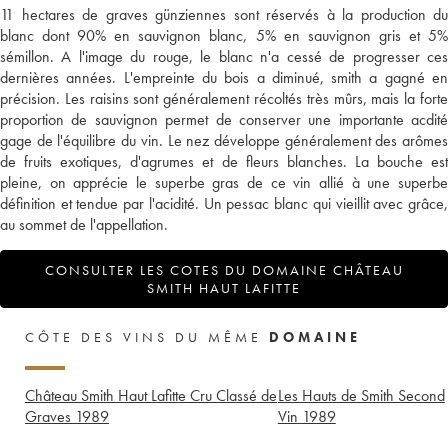
11 hectares de graves günziennes sont réservés à la production du
blanc dont 90% en sauvignon blanc, 5% en sauvignon gris et 5%
sémillon. A l'image du rouge, le blanc n'a cessé de progresser ces
dernières années. L'empreinte du bois a diminué, smith a gagné en
précision. Les raisins sont généralement récoltés très mûrs, mais la forte
proportion de sauvignon permet de conserver une importante acdité
gage de l'équilibre du vin. Le nez développe généralement des arômes
de fruits exotiques, d'agrumes et de fleurs blanches. La bouche est
pleine, on apprécie le superbe gras de ce vin allié à une superbe
définition et tendue par l'acidité. Un pessac blanc qui vieillit avec grâce,
au sommet de l'appellation.
CONSULTER LES COTES DU DOMAINE CHÂTEAU
SMITH HAUT LAFITTE
CÔTE DES VINS DU MÊME
DOMAINE
Château Smith Haut Lafitte Cru Classé de
Les Hauts de Smith Second
Graves
1989
Vin
1989