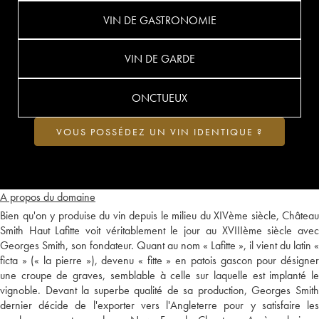
VIN DE GASTRONOMIE
VIN DE GARDE
ONCTUEUX
VOUS POSSÉDEZ UN VIN IDENTIQUE ?
A propos du domaine
Bien qu'on y produise du vin depuis le milieu du XIVème siècle, Château
Smith Haut Lafitte voit véritablement le jour au XVIIIème siècle avec
Georges Smith, son fondateur. Quant au nom « Lafitte », il vient du latin «
ficta » (« la pierre »), devenu « fitte » en patois gascon pour désigner
une croupe de graves, semblable à celle sur laquelle est implanté le
vignoble. Devant la superbe qualité de sa production, Georges Smith
dernier décide de l'exporter vers l'Angleterre pour y satisfaire les