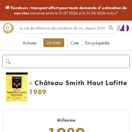
🚚
Vendeurs :
transport offert pour toute demande d’estimation de
vos vins
transmise entre le 01.07.2026 et le 31.08.2026 inclus*
Acheter
Cote
Encyclopédie
VENDRE
Château Smith Haut Lafitte
1989
Millésime