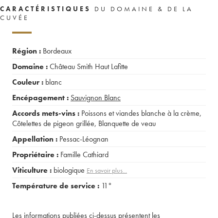
CARACTÉRISTIQUES
DU DOMAINE & DE LA
CUVÉE
Région :
Bordeaux
Domaine :
Château Smith Haut Lafitte
Couleur :
blanc
Encépagement :
Sauvignon Blanc
Accords mets-vins :
Poissons et viandes blanche à la crème
,
Côtelettes de pigeon grillée
,
Blanquette de veau
Appellation :
Pessac-Léognan
Propriétaire :
Famille Cathiard
Viticulture :
biologique
En savoir plus...
Température de service :
11°
Les informations publiées ci-dessus présentent les