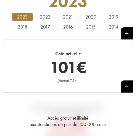
2023
2023
2022
2021
2020
2019
2018
2017
2016
2015
2014
2013
2012
2011
2010
2009
2008
2007
2006
2005
2004
Cote actuelle
2003
2002
2001
2000
1999
101
€
1998
1997
1996
1995
1994
1993
1992
1991
1990
1989
(format 75cl)
+
1988
1987
1986
1985
1984
1983
1982
1981
1980
1979
1978
1961
VARIATION COTE PAR RAPPORT
AU PRIX PRIMEUR
Accès gratuit et illimité
151,20
€
aux statistiques de plus de 150 000 cotes
PRIX PRIMEURS 2023