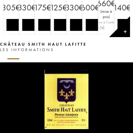
660
€
305
€
330
€
175
€
125
€
330
€
600
€
140
€
(
mise à
prix
)
Prix à l'unité
55
€
✕
CHÂTEAU SMITH HAUT LAFITTE
LES INFORMATIONS