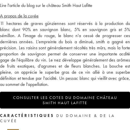
Lire l'article du blog sur le château Smith Haut Lafitte
A propos de la cuvée
11 hectares de graves günziennes sont réservés à la production du
blanc dont 90% en sauvignon blanc, 5% en sauvignon gris et 5%
sémillon. A l'image du rouge, le blanc n'a cessé de progresser ces
dernières années. L'empreinte du bois a diminué, smith a gagné en
précision. Les raisins sont généralement récoltés très mûrs, mais la forte
proportion de sauvignon permet de conserver une importante acdité
gage de l'équilibre du vin. Le nez développe généralement des arômes
de fruits exotiques, d'agrumes et de fleurs blanches. La bouche est
pleine, on apprécie le superbe gras de ce vin allié à une superbe
définition et tendue par l'acidité. Un pessac blanc qui vieillit avec grâce,
au sommet de l'appellation.
CONSULTER LES COTES DU DOMAINE CHÂTEAU
SMITH HAUT LAFITTE
CARACTÉRISTIQUES
DU DOMAINE & DE LA
CUVÉE