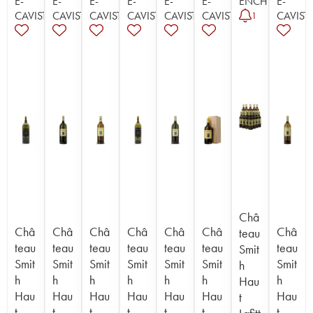
E-
E-
E-
E-
E-
E-
ENCHÈRE
E-
CAVISTE
CAVISTE
CAVISTE
CAVISTE
CAVISTE
CAVISTE
CAVIST
1
Châ
Châ
Châ
Châ
Châ
Châ
Châ
Châ
teau
teau
teau
teau
teau
teau
teau
teau
Smit
Smit
Smit
Smit
Smit
Smit
Smit
Smit
h
h
h
h
h
h
h
h
Hau
Hau
Hau
Hau
Hau
Hau
Hau
Hau
t
t
t
t
t
t
t
t