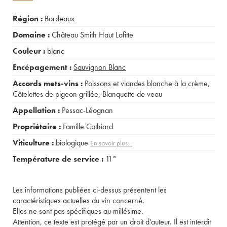
Région :
Bordeaux
Domaine :
Château Smith Haut Lafitte
Couleur :
blanc
Encépagement :
Sauvignon Blanc
Accords mets-vins :
Poissons et viandes blanche à la crème
,
Côtelettes de pigeon grillée
,
Blanquette de veau
Appellation :
Pessac-Léognan
Propriétaire :
Famille Cathiard
Viticulture :
biologique
En savoir plus...
Température de service :
11°
Les informations publiées ci-dessus présentent les
caractéristiques actuelles du vin concerné.
Elles ne sont pas spécifiques au millésime.
Attention, ce texte est protégé par un droit d'auteur. Il est interdit