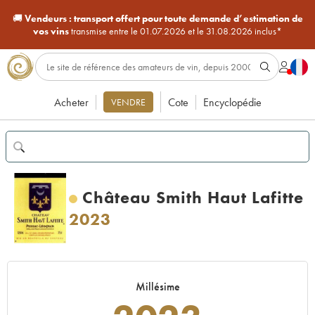
🚚
Vendeurs :
transport offert pour toute demande d’estimation de
vos vins
transmise entre le 01.07.2026 et le 31.08.2026 inclus*
Acheter
Cote
Encyclopédie
VENDRE
Château Smith Haut Lafitte
2023
Millésime