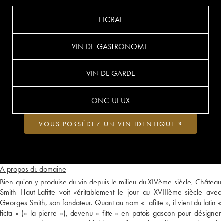
FLORAL
VIN DE GASTRONOMIE
VIN DE GARDE
ONCTUEUX
VOUS POSSÉDEZ UN VIN IDENTIQUE ?
A propos du domaine
Bien qu'on y produise du vin depuis le milieu du XIVème siècle, Château
Smith Haut Lafitte voit véritablement le jour au XVIIIème siècle avec
Georges Smith, son fondateur. Quant au nom « Lafitte », il vient du latin «
ficta » (« la pierre »), devenu « fitte » en patois gascon pour désigner