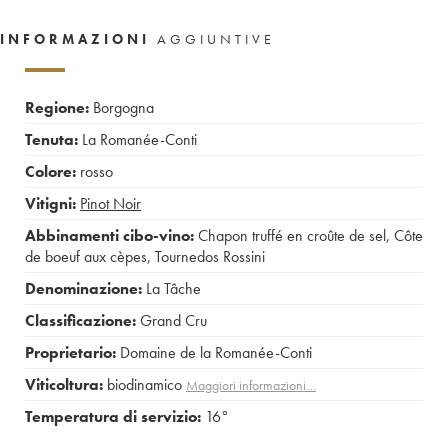
INFORMAZIONI
AGGIUNTIVE
Regione:
Borgogna
Tenuta:
La Romanée-Conti
Colore:
rosso
Vitigni:
Pinot Noir
Abbinamenti cibo-vino:
Chapon truffé en croûte de sel
,
Côte
de boeuf aux cèpes
,
Tournedos Rossini
Denominazione:
La Tâche
Classificazione:
Grand Cru
Proprietario:
Domaine de la Romanée-Conti
Viticoltura:
biodinamico
Maggiori informazioni…
Temperatura di servizio:
16°