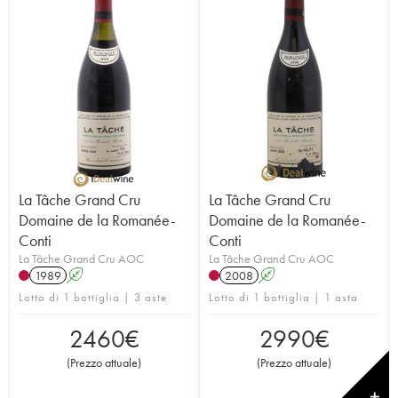
La Tâche Grand Cru
La Tâche Grand Cru
Domaine de la Romanée-
Domaine de la Romanée-
Conti
Conti
La Tâche Grand Cru AOC
La Tâche Grand Cru AOC
1989
A
2008
A
Lotto di 1 bottiglia | 3 aste
Lotto di 1 bottiglia | 1 asta
2460
€
2990
€
(
Prezzo attuale
)
(
Prezzo attuale
)
✕