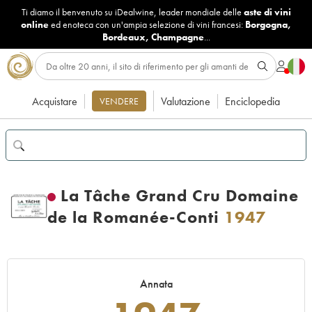
Ti diamo il benvenuto su iDealwine, leader mondiale delle
aste di vini
online
ed enoteca con un'ampia selezione di vini francesi:
Borgogna
,
Bordeaux
,
Champagne
...
Acquistare
Valutazione
Enciclopedia
VENDERE
La Tâche Grand Cru Domaine
de la Romanée-Conti
1947
Annata