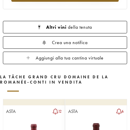
1962
1961
1960
1959
1958
1957
1956
1955
1953
1952
1951
1950
1949
1948
1947
Altri vini
della tenuta
1946
1945
1943
1942
1940
1938
1937
1935
1923
Crea una notifica
Aggiungi alla tua cantina virtuale
LA TÂCHE GRAND CRU DOMAINE DE LA
ROMANÉE-CONTI IN VENDITA
ASTA
ASTA
12
6