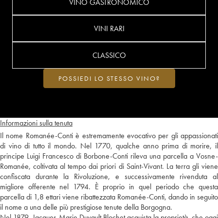
VINO GASTRONOMICO
VINI RARI
CLASSICO
POSSIEDI LO STESSO VINO?
Informazioni sulla tenuta
Il nome Romanée-Conti è estremamente evocativo per gli appassionati
di vino di tutto il mondo. Nel 1770, qualche anno prima di morire, il
principe Luigi Francesco di Borbone-Conti rileva una parcella a Vosne-
Romanée, coltivata al tempo dai priori di Saint-Vivant. La terra gli viene
confiscata durante la Rivoluzione, e successivamente rivenduta al
migliore offerente nel 1794. È proprio in quel periodo che questa
parcella di 1,8 ettari viene ribattezzata Romanée-Conti, dando in seguito
il nome a una delle più prestigiose tenute della Borgogna.
Nel 1879, Jacques-Marie Duvault Blochet acquista la proprietà, che oggi