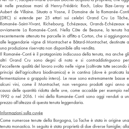
è nelle preziose mani di Henry-Frédéric Roch, Lalou Bize-Leroy e
Aubert de Villaine. Situato a Vosne, il Domaine de la Romanée-Conti
(DRC) si estende per 25 ettari sui celebri Grand Cru La Tâche,
Romanée-Saint-Vivant, Richebourg, Echézeaux, Grands-Echézeaux e
ovviamente La Romanée-Conti. Nella Côte de Beaune, la tenuta ha
recentemente ottenuto tre parcelle in affitto a Corton, che si aggiungono
alle leggendarie vigne di Montrachet e Bâtard-Montrachet, destinate a
una produzione riservata non disponibile alla vendita.
Il Romanée-Conti è il protagonista indiscusso della tenuta, ma anche gli
altri Grand Cru sono degni di nota e si contraddistinguono per
l’eccellente qualità del lavoro svolto nelle vigne (coltivate tutte secondo i
principi dell’agricoltura biodinamica) e in cantina (dove è praticata la
fermentazione a grappolo intero). Le rese sono estremamente basse e
alcuni vini, come il Montrachet, non vengono prodotti ogni anno a
causa delle quantità ridotta delle uve, come accadde per esempio nel
1992 o nel 2016. I vini della Romanée-Conti sono oggi venduti a un
prezzo all’altezza di questa tenuta leggendaria.
Informazioni sulla cuvée
Come numerose tenute della Borgogna, La Tache è stata in origine una
tenuta monastica. In seguito è stata proprietà di due diverse famiglie; alla