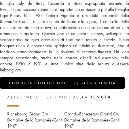
famiglia Joly de Bévy l’azienda è stata espropriata durante la
Rivoluzione. Successivamente, è appartenuta ai Basire e poi alla famiglia
Liger-Belair. Nel 1933 l’intero vigneto è diventato proprietà della
Romanée Conti. La cura attenta dedicata alla vigna, il controllo delle
rese e la vendemmia tardiva contribuiscono alla produzione di un vino
aromatico e opulento. Questo vino di un colore intenso, sviluppa uno
straordinario bouquet aromatico di frutti neri, tartufo e spezie. Il suo
bouquet ricco e concentrato sprigiona un’infinità di sfumature, che si
fondono armoniosamente in un risultato di estrema finezza. Un vino
sempre eccezionale, anche nelle annate difficili. Ad esempio, nelle
annate 1950 o 1951 è stato l’unico vino della tenuta a essere
imbottigliato.
CONSULTA TUTTI GLI INDICI PER QUESTA TENUTA
ALTRI INDICI PER I VINI DELLA
TENUTA
Richebourg Grand Cru
Grands-Echezeaux Grand Cru
Domaine de la Romanée-Conti
Domaine de la Romanée-Conti
1947
1947