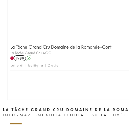
1957
1956
1955
1953
1952
1951
1950
1949
1948
1947
1946
1945
1943
1942
1940
1938
1937
1935
1923
La Tâche Grand Cru Domaine de la Romanée-Conti
La Tâche Grand Cru AOC
1989
A
Lotto di 1 bottiglia | 2 aste
LA TÂCHE GRAND CRU DOMAINE DE LA ROMA
INFORMAZIONI SULLA TENUTA E SULLA CUVÉE