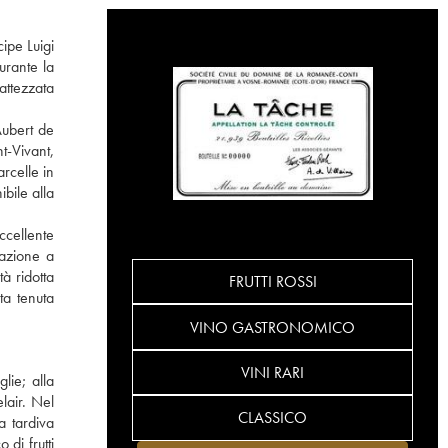
ipe Luigi
urante la
attezzata
Aubert de
t-Vivant,
rcelle in
bile alla
ccellente
tazione a
à ridotta
FRUTTI ROSSI
ta tenuta
VINO GASTRONOMICO
VINI RARI
lie; alla
lair. Nel
CLASSICO
a tardiva
di frutti