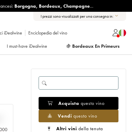
rancesi:
Borgogna
,
Bordeaux
,
Champagne
...
I prezzi sono visualizzati per una consegna in:
ici iDealwine
Enciclopedia del vino
I must-have iDealwine
🍇
Bordeaux En Primeurs
Acquista
questo vino
Vendi
questo vino
n
Altri vini
della tenuta
0.000