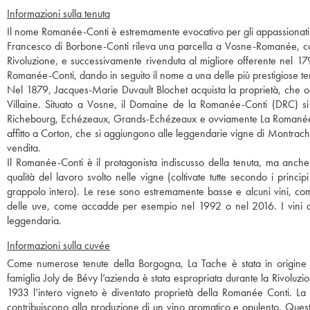
Informazioni sulla tenuta
Il nome Romanée-Conti è estremamente evocativo per gli appassionati di
Francesco di Borbone-Conti rileva una parcella a Vosne-Romanée, coltiv
Rivoluzione, e successivamente rivenduta al migliore offerente nel 179
Romanée-Conti, dando in seguito il nome a una delle più prestigiose t
Nel 1879, Jacques-Marie Duvault Blochet acquista la proprietà, che o
Villaine. Situato a Vosne, il Domaine de la Romanée-Conti (DRC) si
Richebourg, Echézeaux, Grands-Echézeaux e ovviamente La Romanée-Co
affitto a Corton, che si aggiungono alle leggendarie vigne di Montrach
vendita.
Il Romanée-Conti è il protagonista indiscusso della tenuta, ma anche
qualità del lavoro svolto nelle vigne (coltivate tutte secondo i princi
grappolo intero). Le rese sono estremamente basse e alcuni vini, com
delle uve, come accadde per esempio nel 1992 o nel 2016. I vini de
leggendaria.
Informazioni sulla cuvée
Come numerose tenute della Borgogna, La Tache è stata in origine un
famiglia Joly de Bévy l’azienda è stata espropriata durante la Rivoluzi
1933 l’intero vigneto è diventato proprietà della Romanée Conti. La 
contribuiscono alla produzione di un vino aromatico e opulento. Questo