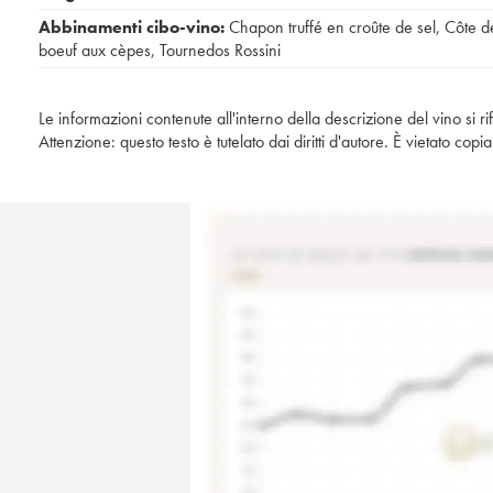
Abbinamenti cibo-vino:
Chapon truffé en croûte de sel
,
Côte d
boeuf aux cèpes
,
Tournedos Rossini
Le informazioni contenute all'interno della descrizione del vino si r
Attenzione: questo testo è tutelato dai diritti d'autore. È vietato co