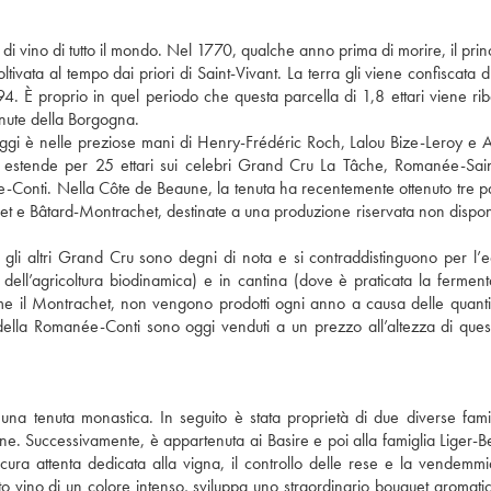
 vino di tutto il mondo. Nel 1770, qualche anno prima di morire, il princ
ata al tempo dai priori di Saint-Vivant. La terra gli viene confiscata d
4. È proprio in quel periodo che questa parcella di 1,8 ettari viene rib
enute della Borgogna.
ggi è nelle preziose mani di Henry-Frédéric Roch, Lalou Bize-Leroy e 
 estende per 25 ettari sui celebri Grand Cru La Tâche, Romanée-Sain
nti. Nella Côte de Beaune, la tenuta ha recentemente ottenuto tre pa
et e Bâtard-Montrachet, destinate a una produzione riservata non disponi
 gli altri Grand Cru sono degni di nota e si contraddistinguono per l’e
pi dell’agricoltura biodinamica) e in cantina (dove è praticata la fermen
e il Montrachet, non vengono prodotti ogni anno a causa delle quantit
lla Romanée-Conti sono oggi venduti a un prezzo all’altezza di ques
a tenuta monastica. In seguito è stata proprietà di due diverse famig
one. Successivamente, è appartenuta ai Basire e poi alla famiglia Liger-Be
cura attenta dedicata alla vigna, il controllo delle rese e la vendemmi
 vino di un colore intenso, sviluppa uno straordinario bouquet aromatico 