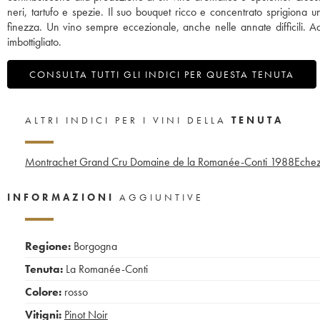
neri, tartufo e spezie. Il suo bouquet ricco e concentrato sprigiona u
finezza. Un vino sempre eccezionale, anche nelle annate difficili. A
imbottigliato.
CONSULTA TUTTI GLI INDICI PER QUESTA TENUTA
ALTRI INDICI PER I VINI DELLA
TENUTA
Montrachet Grand Cru Domaine de la Romanée-Conti
1988
Echez
INFORMAZIONI
AGGIUNTIVE
Regione:
Borgogna
Tenuta:
La Romanée-Conti
Colore:
rosso
Vitigni:
Pinot Noir