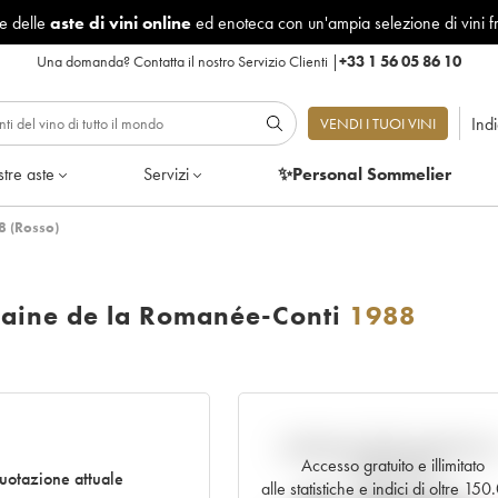
le delle
aste di vini online
ed enoteca con un'ampia selezione di vini f
Una domanda?
Contatta il nostro Servizio Clienti
|
+33 1 56 05 86 10
Ind
VENDI I TUOI VINI
tre aste
Servizi
✨Personal Sommelier
8 (Rosso)
aine de la Romanée-Conti
1988
Andamento della quotazione i
Accesso gratuito e illimitato
tempo reale
uotazione attuale
alle statistiche e indici di oltre 15