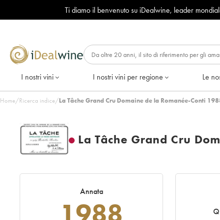
Ti diamo il benvenuto su iDealwine, leader mondia
I nostri vini
I nostri vini per regione
Le nos
Home
/
Ricerca indice
/
La Tâche Grand Cru Domaine de la Romanée-Conti 198
La Tâche Grand Cru Dom
Annata
1988
Q