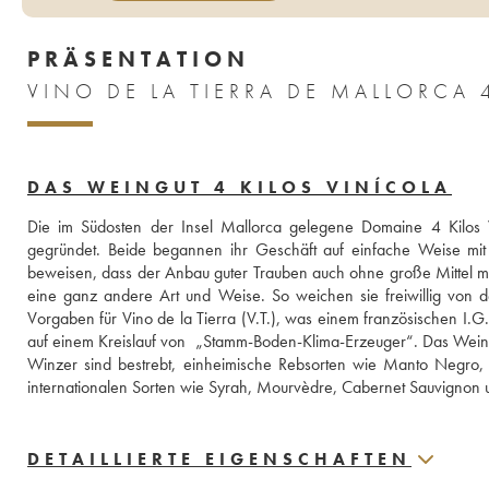
PRÄSENTATION
VINO DE LA TIERRA DE MALLORCA 
DAS WEINGUT 4 KILOS VINÍCOLA
Die im Südosten der Insel Mallorca gelegene Domaine 4 Kilos 
gegründet. Beide begannen ihr Geschäft auf einfache Weise mit 
beweisen, dass der Anbau guter Trauben auch ohne große Mittel mögli
eine ganz andere Art und Weise. So weichen sie freiwillig von 
Vorgaben für Vino de la Tierra (V.T.), was einem französischen I.G.P
auf einem Kreislauf von  „Stamm-Boden-Klima-Erzeuger“. Das Weingut
Winzer sind bestrebt, einheimische Rebsorten wie Manto Negro, Fog
internationalen Sorten wie Syrah, Mourvèdre, Cabernet Sauvignon 
DETAILLIERTE EIGENSCHAFTEN