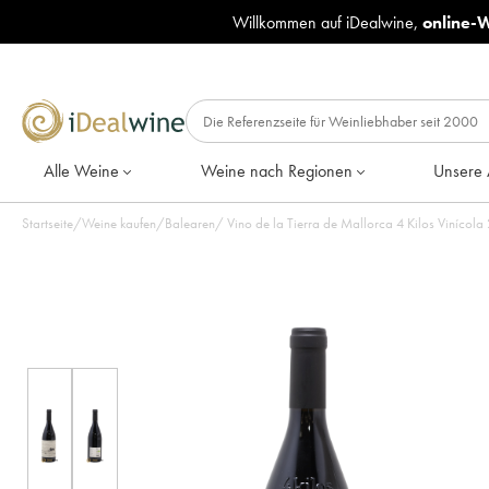
Willkommen auf iDealwine,
online-
Alle Weine
Weine nach Regionen
Unsere 
Startseite
/
Weine kaufen
/
Balearen
/
Vino de la Tierra de Mallorca 4 Kilos Vinícola