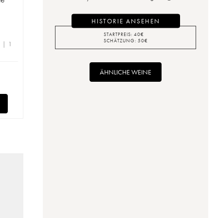
HISTORIE ANSEHEN
STARTPREIS:
40
€
SCHÄTZUNG:
50
€
e | 1
ÄHNLICHE WEINE