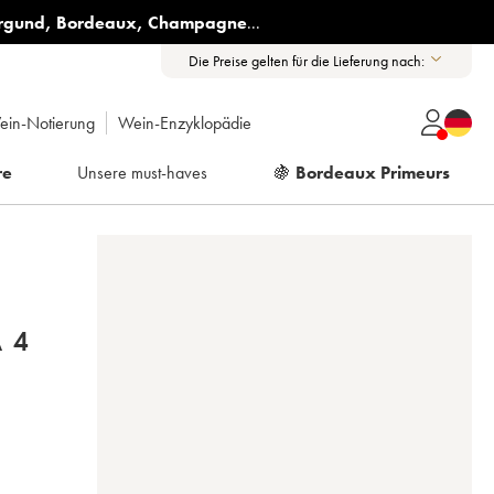
rgund
,
Bordeaux
,
Champagne
...
Die Preise gelten für die Lieferung nach:
ein-Notierung
Wein-Enzyklopädie
re
Unsere must-haves
🍇
Bordeaux Primeurs
 4