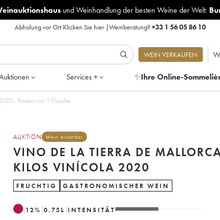
Weinauktionshaus
und
Weinhandlung der besten Weine der Welt:
Bu
Abholung vor Ort
Klicken Sie hier
|
Weinberatung?
+33 1 56 05 86 10
W
WEIN VERKAUFEN
Auktionen
Services +
✨
Ihre Online-Sommeliè
 2020 - Posten von 1 Flasche
AUKTION
Mwst. erstattbar
VINO DE LA TIERRA DE MALLORCA
KILOS VINÍCOLA 2020
FRUCHTIG
GASTRONOMISCHER WEIN
12
%
0.75
L
INTENSITÄT