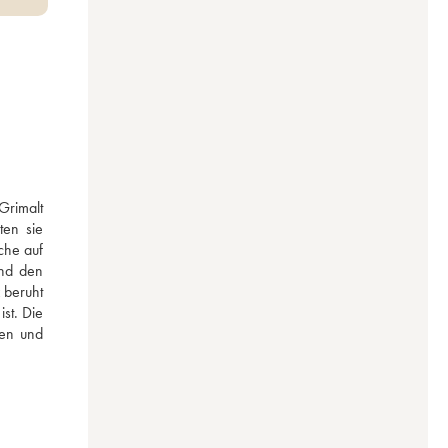
rimalt 
en sie 
he auf 
nd den 
beruht 
t. Die 
en und 