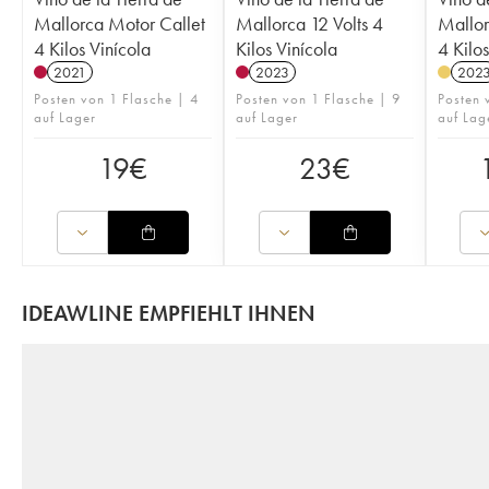
Mallorca Motor Callet
Mallorca 12 Volts 4
Mallor
4 Kilos Vinícola
Kilos Vinícola
4 Kilos
2021
2023
202
Posten von 1 Flasche | 4
Posten von 1 Flasche | 9
Posten 
auf Lager
auf Lager
auf Lag
19
€
23
€
IDEAWLINE EMPFIEHLT IHNEN