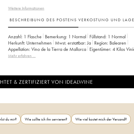
Weitere Informationen
BESCHREIBUNG DES POSTENS
VERKOSTUNG UND LAG
Anzahl:
1 Flasche
Bemerkung:
1 Normal
Füllstand:
1
Normal
Herkunft:
unternehmen
Mwst. erstattbar:
ja
Region:
Balearen
Appellation:
Vino de la Tierra de Mallorca
Eigentümer:
4 Kilos Vin
Mehr erfahren …
TET & ZERTIFIZIERT VON IDEALWINE
lst du mir?
Wie sollte ich ihn servieren?
Wie viel kostet mich der Versand?