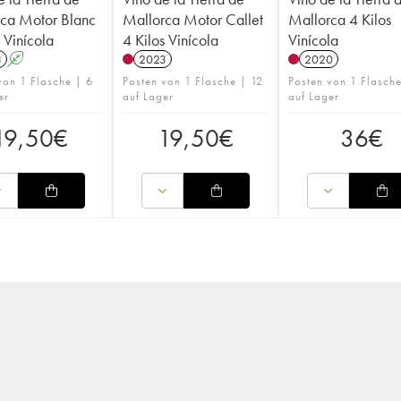
ca Motor Blanc
Mallorca Motor Callet
Mallorca 4 Kilos
 Vinícola
4 Kilos Vinícola
Vinícola
3
A
2023
2020
von 1 Flasche | 6
Posten von 1 Flasche | 12
Posten von 1 Flasch
er
auf Lager
auf Lager
19,50
€
19,50
€
36
€