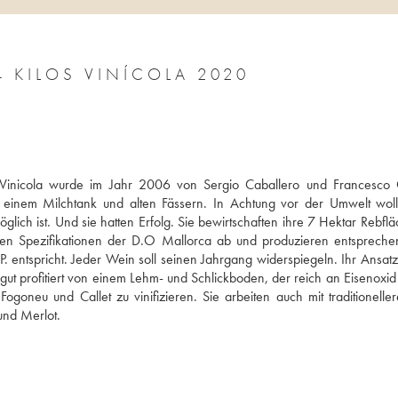
4 KILOS VINÍCOLA 2020
Vinicola wurde im Jahr 2006 von Sergio Caballero und Francesco G
einem Milchtank und alten Fässern. In Achtung vor der Umwelt wollt
ch ist. Und sie hatten Erfolg. Sie bewirtschaften ihre 7 Hektar Rebfläc
den Spezifikationen der D.O Mallorca ab und produzieren entspreche
. entspricht. Jeder Wein soll seinen Jahrgang widerspiegeln. Ihr Ansatz 
 profitiert von einem Lehm- und Schlickboden, der reich an Eisenoxid is
oneu und Callet zu vinifizieren. Sie arbeiten auch mit traditioneller
und Merlot.