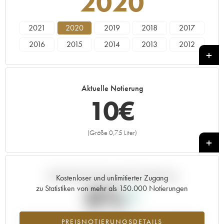
2020
2021
2020
2019
2018
2017
2016
2015
2014
2013
2012
2011
2010
2009
2008
2007
2006
2005
Aktuelle Notierung
10
€
(Größe 0,75 Liter)
+
Aktuelle Entwicklung der Preisnotierung
Kostenloser und unlimitierter Zugang
0%
zu Statistiken von mehr als 150.000 Notierungen
Preisanstiegs des Jahrgangs 2020 im Jahr 2026 im Vergleich zum
PREISNOTIERUNGSDETAILS