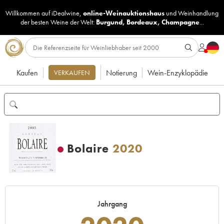
Willkommen auf iDealwine,
online-Weinauktionshaus
und
Weinhandlung
der besten Weine der Welt:
Burgund
,
Bordeaux
,
Champagne
...
Kaufen
Notierung
Wein-Enzyklopädie
VERKAUFEN
Bolaire
2020
Jahrgang