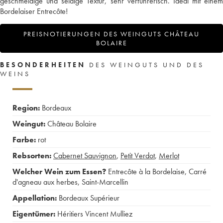
geschmeidige und seidige Textur, sehr verführerisch. Ideal mit einem
Bordelaiser Entrecôte!
PREISNOTIERUNGEN DES WEINGUTS CHÂTEAU
BOLAIRE
BESONDERHEITEN
DES WEINGUTS UND DES
WEINS
Region:
Bordeaux
Weingut:
Château Bolaire
Farbe:
rot
Rebsorten:
Cabernet Sauvignon
,
Petit Verdot
,
Merlot
Welcher Wein zum Essen?
Entrecôte à la Bordelaise
,
Carré
d'agneau aux herbes
,
Saint-Marcellin
Appellation:
Bordeaux Supérieur
Eigentümer:
Héritiers Vincent Mulliez