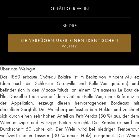
GEFÄLLIGER WEIN
SEIDIG
SIE VERFÜGEN ÜBER EINEN IDENTISCHEN
WEIN?
Über das Weingut
Das 1860 erbaute Château Bolaire ist im Besitz von Vincent Mulliez
(dem auch die Schlösser Gironville und Belle-Vue gehören) und
befindet sich in den Macau-Paluds, an einem Ort namens Le Bout de
l'Île. Dasselbe Team wie auf dem Château Belle-Vue, einer Referenz in
der Appellation, erzeugt diesen hervorragenden Bordeaux mit
derselben Sorgfalt. Der Weinberg umfasst sieben Hektar und zeichnet
sich durch einen sehr hohen Anteil an Petit Verdot (50 %) aus, der dem
Wein minzige und würzige Noten verleiht. Die Rebstöcke sind im
Durchschnitt 50 Jahre alt. Der Wein wird bei niedriger Temperatur
vinifiziert und in Fässern (30 % neues Holz) ausgebaut. Die Weine