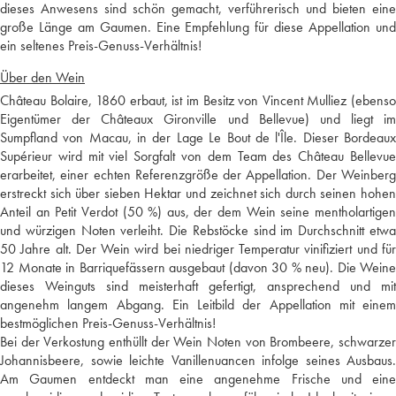
dieses Anwesens sind schön gemacht, verführerisch und bieten eine
große Länge am Gaumen. Eine Empfehlung für diese Appellation und
ein seltenes Preis-Genuss-Verhältnis!
Über den Wein
Château Bolaire, 1860 erbaut, ist im Besitz von Vincent Mulliez (ebenso
Eigentümer der Châteaux Gironville und Bellevue) und liegt im
Sumpfland von Macau, in der Lage Le Bout de l'Île. Dieser Bordeaux
Supérieur wird mit viel Sorgfalt von dem Team des Château Bellevue
erarbeitet, einer echten Referenzgröße der Appellation. Der Weinberg
erstreckt sich über sieben Hektar und zeichnet sich durch seinen hohen
Anteil an Petit Verdot (50 %) aus, der dem Wein seine mentholartigen
und würzigen Noten verleiht. Die Rebstöcke sind im Durchschnitt etwa
50 Jahre alt. Der Wein wird bei niedriger Temperatur vinifiziert und für
12 Monate in Barriquefässern ausgebaut (davon 30 % neu). Die Weine
dieses Weinguts sind meisterhaft gefertigt, ansprechend und mit
angenehm langem Abgang. Ein Leitbild der Appellation mit einem
bestmöglichen Preis-Genuss-Verhältnis!
Bei der Verkostung enthüllt der Wein Noten von Brombeere, schwarzer
Johannisbeere, sowie leichte Vanillenuancen infolge seines Ausbaus.
Am Gaumen entdeckt man eine angenehme Frische und eine