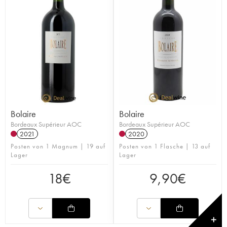
Bolaire
Bolaire
Bordeaux Supérieur AOC
Bordeaux Supérieur AOC
2021
2020
Posten von 1 Magnum | 19 auf
Posten von 1 Flasche | 13 auf
Lager
Lager
18
€
9,90
€
✕