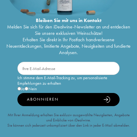
Bleiben Sie mit uns in Kontakt
Melden Sie sich für den iDealwine-Newsletter an und entdecken
Sie unsere exklusiven Weinschätze!
Erhalten Sie direkt in Ihr Postfach handverlesene
Neuentdeckungen, limitierte Angebote, Neuigkeiten und fundierte
Analysen.
Ich stimme dem E-Mail-Tracking zu, um personalisierte
Empfehlungen zu erhalten
Ja
Nein
ABONNIEREN
Mit Ihrer Anmeldung erhalten Sie exklusiv ausgewählte Neuigkeiten, Angebote
und Einblicke von iDealwine.
Sie können sich jederzeit unkompliziert über den Link in jeder E-Mail abmelden.