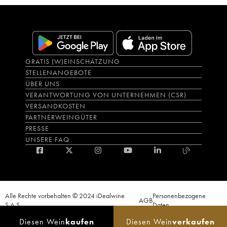
GRATIS (W)EINSCHÄTZUNG
STELLENANGEBOTE
ÜBER UNS
VERANTWORTUNG VON UNTERNEHMEN (CSR)
VERSANDKOSTEN
PARTNERWEINGÜTER
PRESSE
UNSERE FAQ
Alle Rechte vorbehalten © 2024 iDealwine
Personenbezogene
AGB
S.A.S.
Daten
Der Nachweis der Volljährigkeit des Käufers wird zum Zeitpunkt des Online-
Diesen Wein
kaufen
Diesen Wein
verkaufen
Verkaufs verlangt. CODE DE LA SANTÉ PUBLIQUE, ART.L.3342-1 et L.3353-3