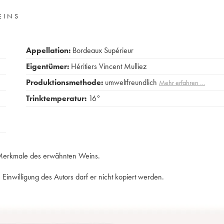
EINS
Appellation:
Bordeaux Supérieur
Eigentümer:
Héritiers Vincent Mulliez
Produktionsmethode:
umweltfreundlich
Mehr erfahren …
Trinktemperatur:
16°
e Merkmale des erwähnten Weins.
Einwilligung des Autors darf er nicht kopiert werden.