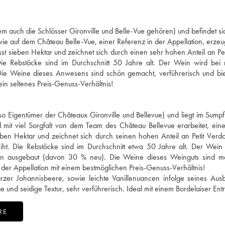
em auch die Schlösser Gironville und Belle-Vue gehören) und befindet si
e auf dem Château Belle-Vue, einer Referenz in der Appellation, erzeu
 sieben Hektar und zeichnet sich durch einen sehr hohen Anteil an Pet
e Rebstöcke sind im Durchschnitt 50 Jahre alt. Der Wein wird bei n
 Die Weine dieses Anwesens sind schön gemacht, verführerisch und bi
n seltenes Preis-Genuss-Verhältnis!
nso Eigentümer der Châteaux Gironville und Bellevue) und liegt im Sump
 mit viel Sorgfalt von dem Team des Château Bellevue erarbeitet, ein
ben Hektar und zeichnet sich durch seinen hohen Anteil an Petit Verd
ht. Die Rebstöcke sind im Durchschnitt etwa 50 Jahre alt. Der Wein 
sern ausgebaut (davon 30 % neu). Die Weine dieses Weinguts sind me
der Appellation mit einem bestmöglichen Preis-Genuss-Verhältnis!
zer Johannisbeere, sowie leichte Vanillenuancen infolge seines Aus
d seidige Textur, sehr verführerisch. Ideal mit einem Bordelaiser Entr
RE