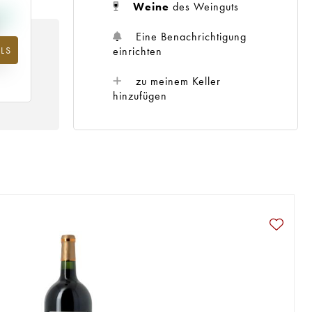
Weine
des Weinguts
Eine Benachrichtigung
einrichten
LS
m
25
zu meinem Keller
hinzufügen