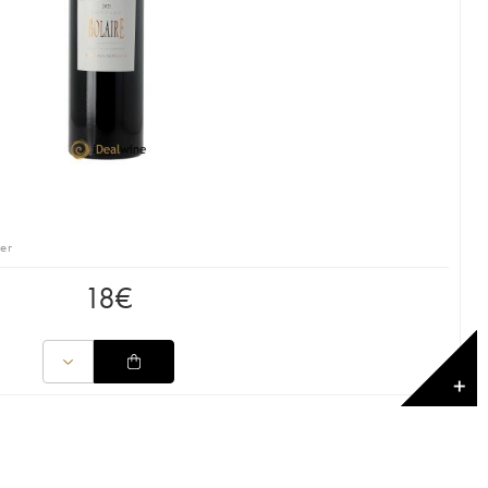
er
18
€
✕