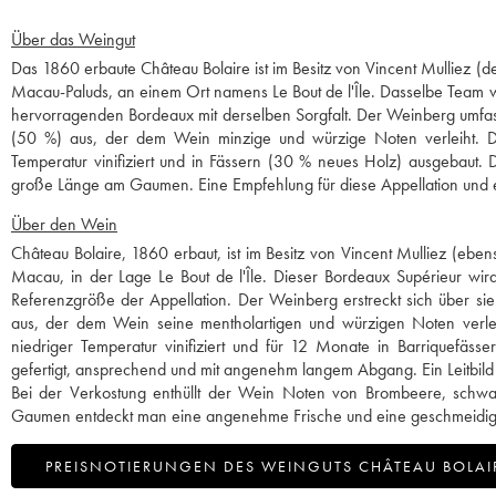
Über das Weingut
Das 1860 erbaute Château Bolaire ist im Besitz von Vincent Mulliez (d
Macau-Paluds, an einem Ort namens Le Bout de l'Île. Dasselbe Team wi
hervorragenden Bordeaux mit derselben Sorgfalt. Der Weinberg umfasst
(50 %) aus, der dem Wein minzige und würzige Noten verleiht. Di
Temperatur vinifiziert und in Fässern (30 % neues Holz) ausgebaut.
große Länge am Gaumen. Eine Empfehlung für diese Appellation und ei
Über den Wein
Château Bolaire, 1860 erbaut, ist im Besitz von Vincent Mulliez (ebe
Macau, in der Lage Le Bout de l'Île. Dieser Bordeaux Supérieur wird
Referenzgröße der Appellation. Der Weinberg erstreckt sich über sie
aus, der dem Wein seine mentholartigen und würzigen Noten verlei
niedriger Temperatur vinifiziert und für 12 Monate in Barriquefäs
gefertigt, ansprechend und mit angenehm langem Abgang. Ein Leitbild 
Bei der Verkostung enthüllt der Wein Noten von Brombeere, schwar
Gaumen entdeckt man eine angenehme Frische und eine geschmeidige un
PREISNOTIERUNGEN DES WEINGUTS CHÂTEAU BOLAI