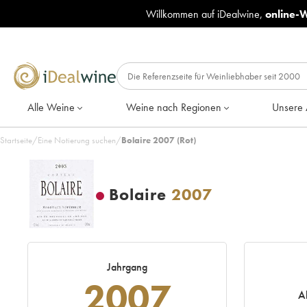
Willkommen auf iDealwine,
online-
Alle Weine
Weine nach Regionen
Unsere 
Startseite
/
Eine Notierung suchen
/
Bolaire 2007 (Rot)
Bolaire
2007
Jahrgang
2007
A