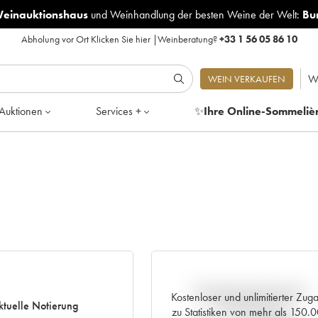
Weinauktionshaus
und
Weinhandlung der besten Weine der Welt:
Bu
Abholung vor Ort
Klicken Sie hier
|
Weinberatung?
+33 1 56 05 86 10
W
WEIN VERKAUFEN
Auktionen
Services +
✨
Ihre Online-Sommeliè
Aktuelle Entwicklung der
Kostenloser und unlimitierter Zug
ktuelle Notierung
Preisnotierung
zu Statistiken von mehr als 150.