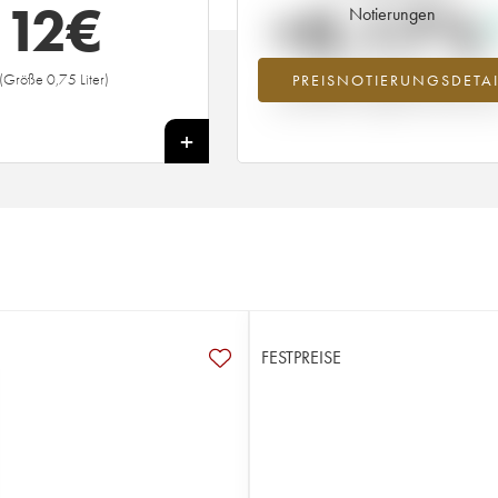
12
€
+0.17%
Notierungen
(Größe 0,75 Liter)
PREISNOTIERUNGSDETAI
Preisanstiegs des Jahrgangs 2007 i
Jahr 2026 im Vergleich zum Jahr 20
+
FESTPREISE