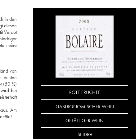
ch in den
gt diesen
it Verdot
iedriger
eten eine
fland von
er echten
ot (50 %)
wird bei
ROTE FRÜCHTE
isterhaft
GASTRONOMISCHER WEIN
baus. Am
ecôte!
GEFÄLLIGER WEIN
SEIDIG