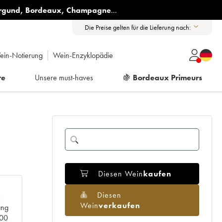
rgund
,
Bordeaux
,
Champagne
...
Die Preise gelten für die Lieferung nach:
ein-Notierung
Wein-Enzyklopädie
re
Unsere must-haves
🍇
Bordeaux Primeurs
Diesen Wein
kaufen
Diesen
Wein
verkaufen
ang
000