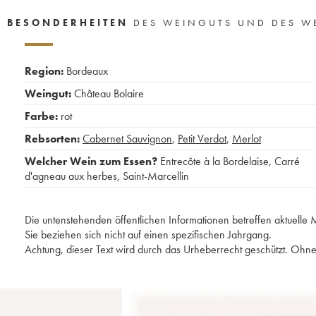
BESONDERHEITEN
DES WEINGUTS UND DES W
Region:
Bordeaux
Weingut:
Château Bolaire
Farbe:
rot
Rebsorten:
Cabernet Sauvignon
,
Petit Verdot
,
Merlot
Welcher Wein zum Essen?
Entrecôte à la Bordelaise
,
Carré
d'agneau aux herbes
,
Saint-Marcellin
Die untenstehenden öffentlichen Informationen betreffen aktuell
Sie beziehen sich nicht auf einen spezifischen Jahrgang.
Achtung, dieser Text wird durch das Urheberrecht geschützt. Ohne 