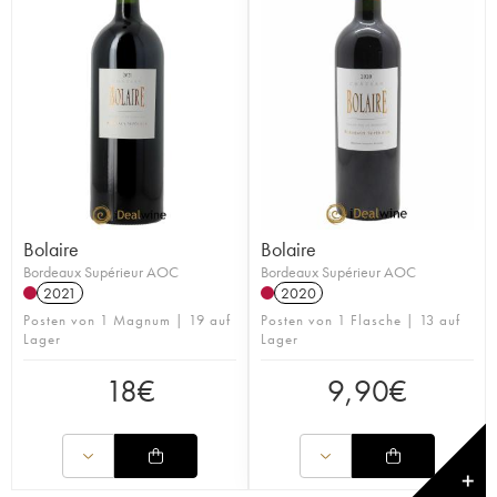
Bolaire
Bolaire
Bordeaux Supérieur AOC
Bordeaux Supérieur AOC
2021
2020
Posten von 1 Magnum | 19 auf
Posten von 1 Flasche | 13 auf
Lager
Lager
18
€
9,90
€
✕