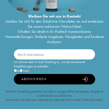
Bleiben Sie mit uns in Kontakt
Melden Sie sich für den iDealwine-Newsletter an und entdecken
Sie unsere exklusiven Weinschätze!
Erhalten Sie direkt in Ihr Postfach handverlesene
Neuentdeckungen, limitierte Angebote, Neuigkeiten und fundierte
Analysen.
Ich stimme dem E-Mail-Tracking zu, um personalisierte
Empfehlungen zu erhalten
Ja
Nein
ABONNIEREN
Mit Ihrer Anmeldung erhalten Sie exklusiv ausgewählte Neuigkeiten, Angebote
und Einblicke von iDealwine.
Sie können sich jederzeit unkompliziert über den Link in jeder E-Mail abmelden.