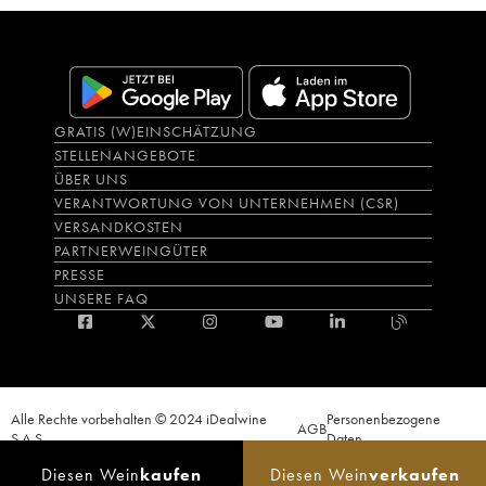
GRATIS (W)EINSCHÄTZUNG
STELLENANGEBOTE
ÜBER UNS
VERANTWORTUNG VON UNTERNEHMEN (CSR)
VERSANDKOSTEN
PARTNERWEINGÜTER
PRESSE
UNSERE FAQ
Alle Rechte vorbehalten © 2024 iDealwine
Personenbezogene
AGB
S.A.S.
Daten
Der Nachweis der Volljährigkeit des Käufers wird zum Zeitpunkt des Online-
Diesen Wein
kaufen
Diesen Wein
verkaufen
Verkaufs verlangt. CODE DE LA SANTÉ PUBLIQUE, ART.L.3342-1 et L.3353-3