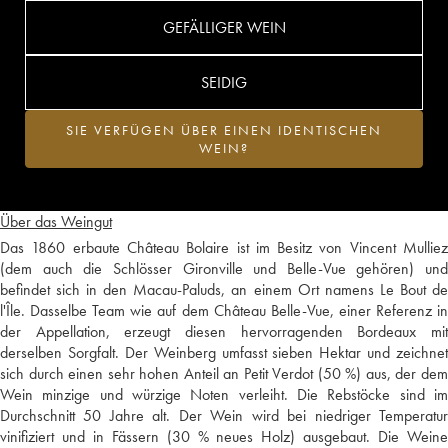
GEFÄLLIGER WEIN
SEIDIG
SIE VERFÜGEN ÜBER EINEN IDENTISCHEN
WEIN?
Über das Weingut
Das 1860 erbaute Château Bolaire ist im Besitz von Vincent Mulliez
(dem auch die Schlösser Gironville und Belle-Vue gehören) und
befindet sich in den Macau-Paluds, an einem Ort namens Le Bout de
l'Île. Dasselbe Team wie auf dem Château Belle-Vue, einer Referenz in
der Appellation, erzeugt diesen hervorragenden Bordeaux mit
derselben Sorgfalt. Der Weinberg umfasst sieben Hektar und zeichnet
sich durch einen sehr hohen Anteil an Petit Verdot (50 %) aus, der dem
Wein minzige und würzige Noten verleiht. Die Rebstöcke sind im
Durchschnitt 50 Jahre alt. Der Wein wird bei niedriger Temperatur
vinifiziert und in Fässern (30 % neues Holz) ausgebaut. Die Weine