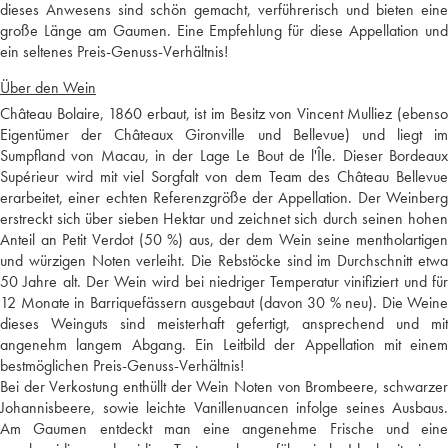
dieses Anwesens sind schön gemacht, verführerisch und bieten eine
große Länge am Gaumen. Eine Empfehlung für diese Appellation und
ein seltenes Preis-Genuss-Verhältnis!
Über den Wein
Château Bolaire, 1860 erbaut, ist im Besitz von Vincent Mulliez (ebenso
Eigentümer der Châteaux Gironville und Bellevue) und liegt im
Sumpfland von Macau, in der Lage Le Bout de l'Île. Dieser Bordeaux
Supérieur wird mit viel Sorgfalt von dem Team des Château Bellevue
erarbeitet, einer echten Referenzgröße der Appellation. Der Weinberg
erstreckt sich über sieben Hektar und zeichnet sich durch seinen hohen
Anteil an Petit Verdot (50 %) aus, der dem Wein seine mentholartigen
und würzigen Noten verleiht. Die Rebstöcke sind im Durchschnitt etwa
50 Jahre alt. Der Wein wird bei niedriger Temperatur vinifiziert und für
12 Monate in Barriquefässern ausgebaut (davon 30 % neu). Die Weine
dieses Weinguts sind meisterhaft gefertigt, ansprechend und mit
angenehm langem Abgang. Ein Leitbild der Appellation mit einem
bestmöglichen Preis-Genuss-Verhältnis!
Bei der Verkostung enthüllt der Wein Noten von Brombeere, schwarzer
Johannisbeere, sowie leichte Vanillenuancen infolge seines Ausbaus.
Am Gaumen entdeckt man eine angenehme Frische und eine