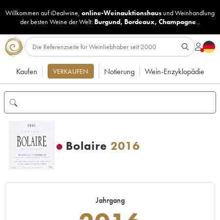
Willkommen auf iDealwine,
online-Weinauktionshaus
und
Weinhandlung
der besten Weine der Welt:
Burgund
,
Bordeaux
,
Champagne
...
Kaufen
Notierung
Wein-Enzyklopädie
VERKAUFEN
Bolaire
2016
Jahrgang