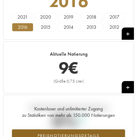
2016
2021
2020
2019
2018
2017
2016
2015
2014
2013
2012
2011
2010
2009
2008
2007
2006
2005
Aktuelle Notierung
9
€
(Größe 0,75 Liter)
+
Aktuelle Entwicklung der Preisnotierung
Kostenloser und unlimitierter Zugang
0%
zu Statistiken von mehr als 150.000 Notierungen
Preisanstiegs des Jahrgangs 2016 im Jahr 2026 im Vergleich zum
PREISNOTIERUNGSDETAILS