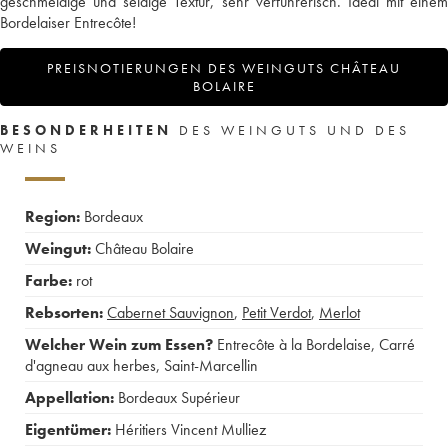
geschmeidige und seidige Textur, sehr verführerisch. Ideal mit einem
Bordelaiser Entrecôte!
PREISNOTIERUNGEN DES WEINGUTS CHÂTEAU
BOLAIRE
BESONDERHEITEN
DES WEINGUTS UND DES
WEINS
Region:
Bordeaux
Weingut:
Château Bolaire
Farbe:
rot
Rebsorten:
Cabernet Sauvignon
,
Petit Verdot
,
Merlot
Welcher Wein zum Essen?
Entrecôte à la Bordelaise
,
Carré
d'agneau aux herbes
,
Saint-Marcellin
Appellation:
Bordeaux Supérieur
Eigentümer:
Héritiers Vincent Mulliez