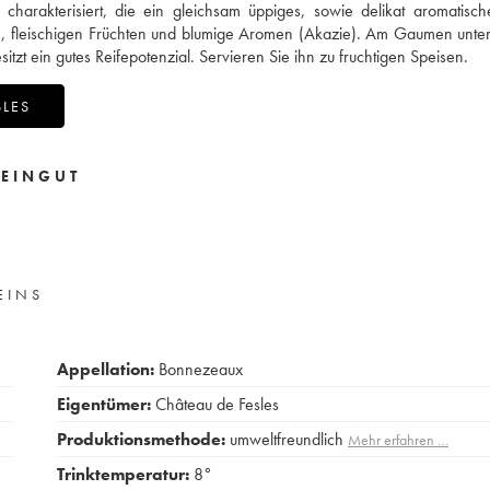
rakterisiert, die ein gleichsam üppiges, sowie delikat aromatische
e, fleischigen Früchten und blumige Aromen (Akazie). Am Gaumen unters
zt ein gutes Reifepotenzial. Servieren Sie ihn zu fruchtigen Speisen.
SLES
EINGUT
EINS
Appellation:
Bonnezeaux
Eigentümer:
Château de Fesles
Produktionsmethode:
umweltfreundlich
Mehr erfahren …
Trinktemperatur:
8°