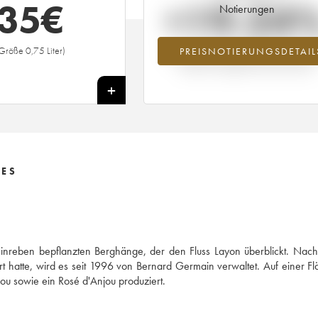
35
€
+19.24
Notierungen
Größe 0,75 Liter)
PREISNOTIERUNGSDETAIL
Preisanstiegs des Jahrgangs 1988 im J
2026 im Vergleich zum Jahr 2025
+
LES
einreben bepflanzten Berghänge, der den Fluss Layon überblickt. Na
 hatte, wird es seit 1996 von Bernard Germain verwaltet. Auf einer F
 sowie ein Rosé d'Anjou produziert.