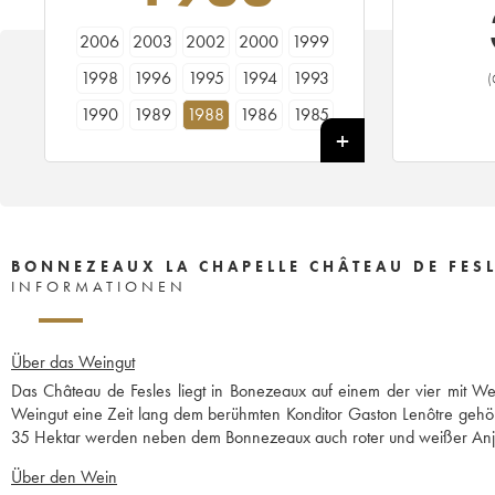
2006
2003
2002
2000
1999
1998
1996
1995
1994
1993
(
1990
1989
1988
1986
1985
BONNEZEAUX LA CHAPELLE CHÂTEAU DE FES
INFORMATIONEN
Über das Weingut
Das Château de Fesles liegt in Bonezeaux auf einem der vier mit W
Weingut eine Zeit lang dem berühmten Konditor Gaston Lenôtre gehört
35 Hektar werden neben dem Bonnezeaux auch roter und weißer Anjou
Über den Wein