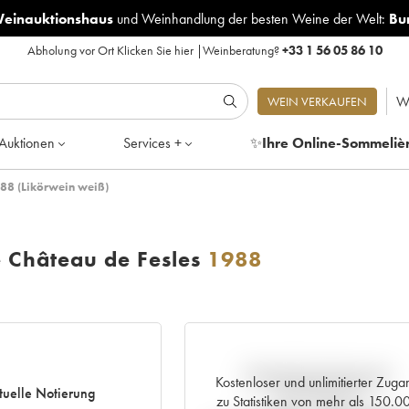
Weinauktionshaus
und
Weinhandlung der besten Weine der Welt:
Bu
Abholung vor Ort
Klicken Sie hier
|
Weinberatung?
+33 1 56 05 86 10
W
WEIN VERKAUFEN
Auktionen
Services +
✨
Ihre Online-Sommeliè
88 (Likörwein weiß)
 Château de Fesles
1988
Aktuelle Entwicklung der
Kostenloser und unlimitierter Zuga
tuelle Notierung
Preisnotierung
zu Statistiken von mehr als 150.0