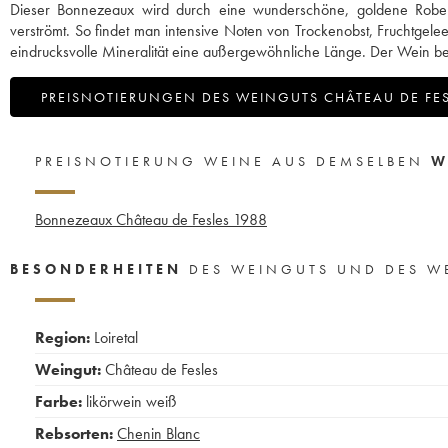
Dieser Bonnezeaux wird durch eine wunderschöne, goldene Robe cha
verströmt. So findet man intensive Noten von Trockenobst, Fruchtgele
eindrucksvolle Mineralität eine außergewöhnliche Länge. Der Wein besit
PREISNOTIERUNGEN DES WEINGUTS CHÂTEAU DE FE
PREISNOTIERUNG WEINE AUS DEMSELBEN
W
Bonnezeaux Château de Fesles
1988
BESONDERHEITEN
DES WEINGUTS UND DES W
Region:
Loiretal
Weingut:
Château de Fesles
Farbe:
likörwein weiß
Rebsorten:
Chenin Blanc