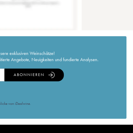
nsere exklusiven Weinschätze!
itierte Angebote, Neuigkeiten und fundierte Analysen.
ABONNIEREN
licke von iDealwine.