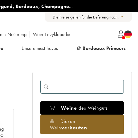
rgund
,
Bordeaux
,
Champagne
...
Die Preise gelten für die Lieferung nach:
ein-Notierung
Wein-Enzyklopädie
re
Unsere must-haves
🍇
Bordeaux Primeurs
Weine
des Weinguts
Diesen
Wein
verkaufen
ng
00