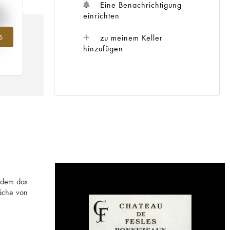
%
Eine Benachrichtigung
einrichten
zu meinem Keller
S
ahr
hinzufügen
chdem das
läche von