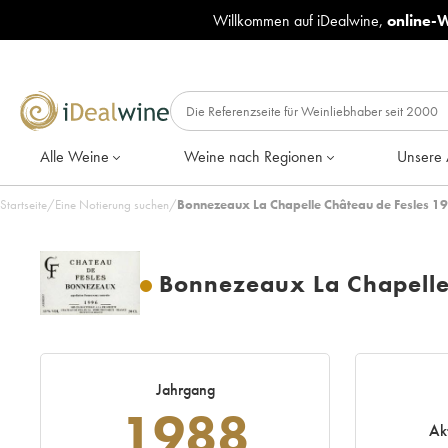
Willkommen auf iDealwine,
online-
Alle Weine
Weine nach Regionen
Unsere 
Startseite
/
Eine Notierung suchen
/
Bonnezeaux La Chapelle Château de Fesles 19
Bonnezeaux La Chapelle
Jahrgang
1988
Ak