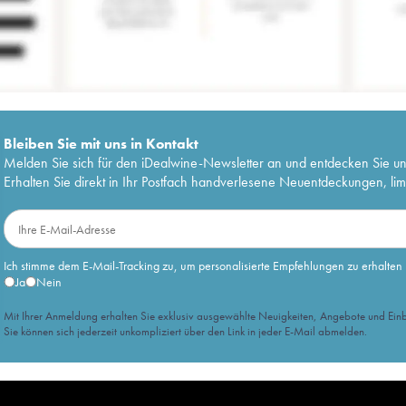
Bleiben Sie mit uns in Kontakt
Melden Sie sich für den iDealwine-Newsletter an und entdecken Sie u
Erhalten Sie direkt in Ihr Postfach handverlesene Neuentdeckungen, lim
Ich stimme dem E-Mail-Tracking zu, um personalisierte Empfehlungen zu erhalten
Ja
Nein
Mit Ihrer Anmeldung erhalten Sie exklusiv ausgewählte Neuigkeiten, Angebote und Einb
Sie können sich jederzeit unkompliziert über den Link in jeder E-Mail abmelden.