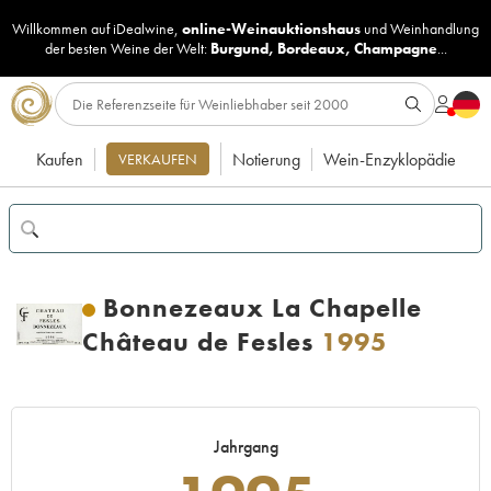
Willkommen auf iDealwine,
online-Weinauktionshaus
und
Weinhandlung
der besten Weine der Welt:
Burgund
,
Bordeaux
,
Champagne
...
Kaufen
Notierung
Wein-Enzyklopädie
VERKAUFEN
Bonnezeaux La Chapelle
Château de Fesles
1995
Jahrgang