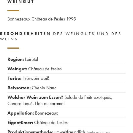
WEINGUT
Bonnezeaux Château de Fesles
1995
BESONDERHEITEN
DES WEINGUTS UND DES
WEINS
Region:
Loiretal
Weingut:
Château de Fesles
Farbe:
likörwein weiß
Rebsorten:
Chenin Blanc
Welcher Wein zum Essen?
Salade de fruits exotiques
,
Canard laqué
,
Flan au caramel
Appellation:
Bonnezeaux
Eigentümer:
Château de Fesles
Produktionsmethode:
umweltfreundlich
Mehr erfahren …