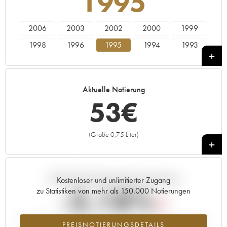
1995
2006
2003
2002
2000
1999
1998
1996
1995
1994
1993
1990
1989
1988
1986
1985
Aktuelle Notierung
53
€
(Größe 0,75 Liter)
+
Aktuelle Entwicklung der Preisnotierung
Kostenloser und unlimitierter Zugang
-3.18%
zu Statistiken von mehr als 150.000 Notierungen
Preisabfall des Jahrgangs 1995 im Jahr 2026 im Vergleich zum Jahr
PREISNOTIERUNGSDETAILS