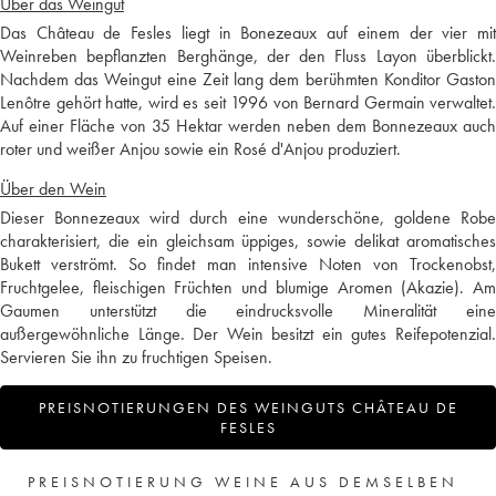
Über das Weingut
Das Château de Fesles liegt in Bonezeaux auf einem der vier mit
Weinreben bepflanzten Berghänge, der den Fluss Layon überblickt.
Nachdem das Weingut eine Zeit lang dem berühmten Konditor Gaston
Lenôtre gehört hatte, wird es seit 1996 von Bernard Germain verwaltet.
Auf einer Fläche von 35 Hektar werden neben dem Bonnezeaux auch
roter und weißer Anjou sowie ein Rosé d'Anjou produziert.
Über den Wein
Dieser Bonnezeaux wird durch eine wunderschöne, goldene Robe
charakterisiert, die ein gleichsam üppiges, sowie delikat aromatisches
Bukett verströmt. So findet man intensive Noten von Trockenobst,
Fruchtgelee, fleischigen Früchten und blumige Aromen (Akazie). Am
Gaumen unterstützt die eindrucksvolle Mineralität eine
außergewöhnliche Länge. Der Wein besitzt ein gutes Reifepotenzial.
Servieren Sie ihn zu fruchtigen Speisen.
PREISNOTIERUNGEN DES WEINGUTS CHÂTEAU DE
FESLES
PREISNOTIERUNG WEINE AUS DEMSELBEN