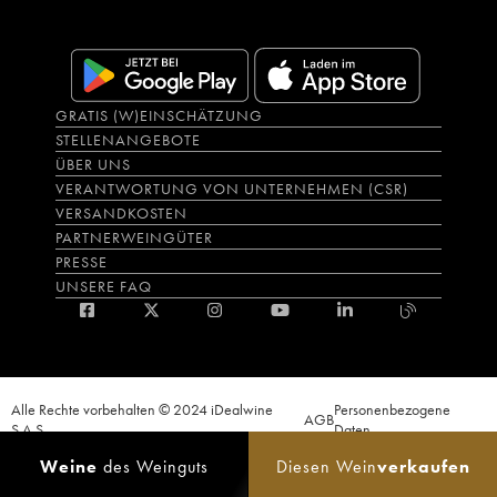
GRATIS (W)EINSCHÄTZUNG
STELLENANGEBOTE
ÜBER UNS
VERANTWORTUNG VON UNTERNEHMEN (CSR)
VERSANDKOSTEN
PARTNERWEINGÜTER
PRESSE
UNSERE FAQ
Alle Rechte vorbehalten © 2024 iDealwine
Personenbezogene
AGB
S.A.S.
Daten
Der Nachweis der Volljährigkeit des Käufers wird zum Zeitpunkt des Online-
Weine
des Weinguts
Diesen Wein
verkaufen
Verkaufs verlangt. CODE DE LA SANTÉ PUBLIQUE, ART.L.3342-1 et L.3353-3