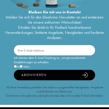
Bleiben Sie mit uns in Kontakt
Melden Sie sich für den iDealwine-Newsletter an und entdecken
Sie unsere exklusiven Weinschätze!
Erhalten Sie direkt in Ihr Postfach handverlesene
Neuentdeckungen, limitierte Angebote, Neuigkeiten und fundierte
Analysen.
Ich stimme dem E-Mail-Tracking zu, um personalisierte
Empfehlungen zu erhalten
Ja
Nein
ABONNIEREN
Mit Ihrer Anmeldung erhalten Sie exklusiv ausgewählte Neuigkeiten, Angebote
und Einblicke von iDealwine.
Sie können sich jederzeit unkompliziert über den Link in jeder E-Mail abmelden.