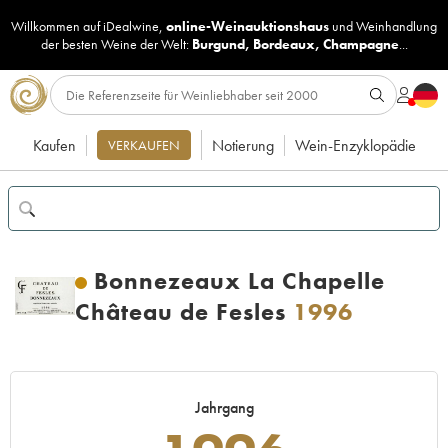
Willkommen auf iDealwine,
online-Weinauktionshaus
und
Weinhandlung
der besten Weine der Welt:
Burgund
,
Bordeaux
,
Champagne
...
Kaufen
Notierung
Wein-Enzyklopädie
VERKAUFEN
Bonnezeaux La Chapelle
Château de Fesles
1996
Jahrgang