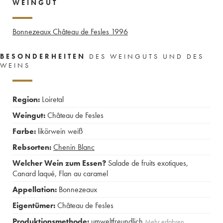
WEINGUT
Bonnezeaux Château de Fesles
1996
BESONDERHEITEN
DES WEINGUTS UND DES
WEINS
Region:
Loiretal
Weingut:
Château de Fesles
Farbe:
likörwein weiß
Rebsorten:
Chenin Blanc
Welcher Wein zum Essen?
Salade de fruits exotiques
,
Canard laqué
,
Flan au caramel
Appellation:
Bonnezeaux
Eigentümer:
Château de Fesles
Produktionsmethode:
umweltfreundlich
Mehr erfahren …