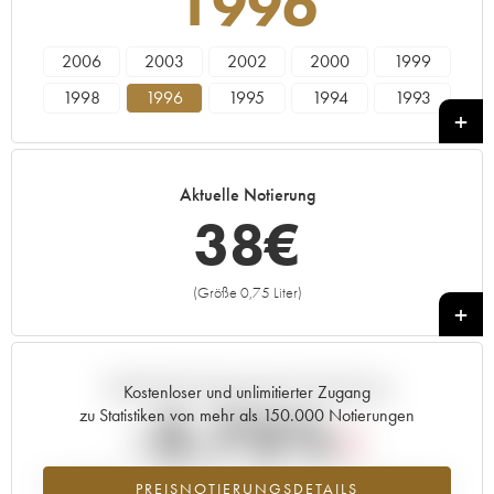
1996
2006
2003
2002
2000
1999
1998
1996
1995
1994
1993
1990
1989
1988
1986
1985
Aktuelle Notierung
38
€
(Größe 0,75 Liter)
+
Aktuelle Entwicklung der Preisnotierung
Kostenloser und unlimitierter Zugang
-3.75%
zu Statistiken von mehr als 150.000 Notierungen
Preisabfall des Jahrgangs 1996 im Jahr 2026 im Vergleich zum Jahr
PREISNOTIERUNGSDETAILS