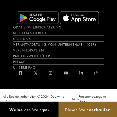
GRATIS (W)EINSCHÄTZUNG
STELLENANGEBOTE
ÜBER UNS
VERANTWORTUNG VON UNTERNEHMEN (CSR)
VERSANDKOSTEN
PARTNERWEINGÜTER
PRESSE
UNSERE FAQ
Alle Rechte vorbehalten © 2024 iDealwine
Personenbezogene
AGB
S.A.S.
Daten
Der Nachweis der Volljährigkeit des Käufers wird zum Zeitpunkt des Online-
Weine
des Weinguts
Diesen Wein
verkaufen
Verkaufs verlangt. CODE DE LA SANTÉ PUBLIQUE, ART.L.3342-1 et L.3353-3