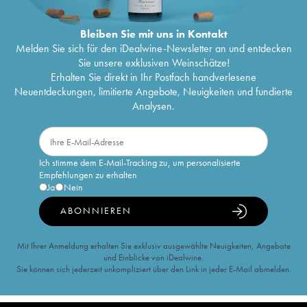
Bleiben Sie mit uns in Kontakt
Melden Sie sich für den iDealwine-Newsletter an und entdecken
Sie unsere exklusiven Weinschätze!
Erhalten Sie direkt in Ihr Postfach handverlesene
Neuentdeckungen, limitierte Angebote, Neuigkeiten und fundierte
Analysen.
Ich stimme dem E-Mail-Tracking zu, um personalisierte
Empfehlungen zu erhalten
Ja
Nein
ABONNIEREN
Mit Ihrer Anmeldung erhalten Sie exklusiv ausgewählte Neuigkeiten, Angebote
und Einblicke von iDealwine.
Sie können sich jederzeit unkompliziert über den Link in jeder E-Mail abmelden.