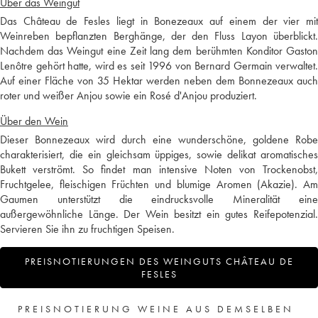
Über das Weingut
Das Château de Fesles liegt in Bonezeaux auf einem der vier mit
Weinreben bepflanzten Berghänge, der den Fluss Layon überblickt.
Nachdem das Weingut eine Zeit lang dem berühmten Konditor Gaston
Lenôtre gehört hatte, wird es seit 1996 von Bernard Germain verwaltet.
Auf einer Fläche von 35 Hektar werden neben dem Bonnezeaux auch
roter und weißer Anjou sowie ein Rosé d'Anjou produziert.
Über den Wein
Dieser Bonnezeaux wird durch eine wunderschöne, goldene Robe
charakterisiert, die ein gleichsam üppiges, sowie delikat aromatisches
Bukett verströmt. So findet man intensive Noten von Trockenobst,
Fruchtgelee, fleischigen Früchten und blumige Aromen (Akazie). Am
Gaumen unterstützt die eindrucksvolle Mineralität eine
außergewöhnliche Länge. Der Wein besitzt ein gutes Reifepotenzial.
Servieren Sie ihn zu fruchtigen Speisen.
PREISNOTIERUNGEN DES WEINGUTS CHÂTEAU DE
FESLES
PREISNOTIERUNG WEINE AUS DEMSELBEN