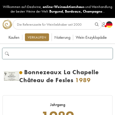
Willkommen auf iDealwine,
online-Weinauktionshaus
und
Weinhandlung
der besten Weine der Welt:
Burgund
,
Bordeaux
,
Champagne
...
Kaufen
Notierung
Wein-Enzyklopädie
VERKAUFEN
Bonnezeaux La Chapelle
Château de Fesles
1989
Jahrgang