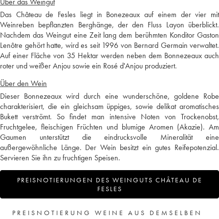
Über das Weingut
Das Château de Fesles liegt in Bonezeaux auf einem der vier mit
Weinreben bepflanzten Berghänge, der den Fluss Layon überblickt.
Nachdem das Weingut eine Zeit lang dem berühmten Konditor Gaston
Lenôtre gehört hatte, wird es seit 1996 von Bernard Germain verwaltet.
Auf einer Fläche von 35 Hektar werden neben dem Bonnezeaux auch
roter und weißer Anjou sowie ein Rosé d'Anjou produziert.
Über den Wein
Dieser Bonnezeaux wird durch eine wunderschöne, goldene Robe
charakterisiert, die ein gleichsam üppiges, sowie delikat aromatisches
Bukett verströmt. So findet man intensive Noten von Trockenobst,
Fruchtgelee, fleischigen Früchten und blumige Aromen (Akazie). Am
Gaumen unterstützt die eindrucksvolle Mineralität eine
außergewöhnliche Länge. Der Wein besitzt ein gutes Reifepotenzial.
Servieren Sie ihn zu fruchtigen Speisen.
PREISNOTIERUNGEN DES WEINGUTS CHÂTEAU DE
FESLES
PREISNOTIERUNG WEINE AUS DEMSELBEN