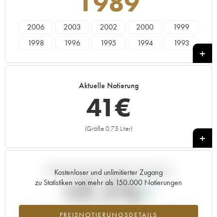
1989
2006
2003
2002
2000
1999
1998
1996
1995
1994
1993
1990
1989
1988
1986
1985
Aktuelle Notierung
41
€
(Größe 0,75 Liter)
+
Aktuelle Entwicklung der Preisnotierung
Kostenloser und unlimitierter Zugang
+7.1%
zu Statistiken von mehr als 150.000 Notierungen
Preisanstiegs des Jahrgangs 1989 im Jahr 2026 im Vergleich zum
PREISNOTIERUNGSDETAILS