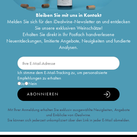
Bleiben Sie mit uns in Kontakt
Melden Sie sich für den iDealwine-Newsletter an und entdecken
Sie unsere exklusiven Weinschätze!
Erhalten Sie direkt in Ihr Postfach handverlesene
Neuentdeckungen, limitierte Angebote, Neuigkeiten und fundierte
Analysen.
Ich stimme dem E-Mail-Tracking zu, um personalisierte
Empfehlungen zu erhalten
Ja
Nein
ABONNIEREN
Mit Ihrer Anmeldung erhalten Sie exklusiv ausgewählte Neuigkeiten, Angebote
und Einblicke von iDealwine.
Sie können sich jederzeit unkompliziert über den Link in jeder E-Mail abmelden.