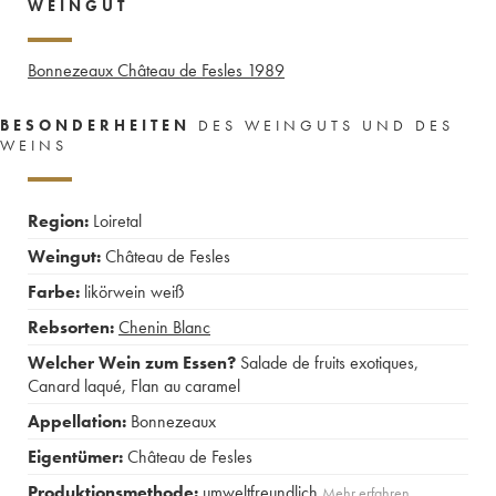
WEINGUT
Bonnezeaux Château de Fesles
1989
BESONDERHEITEN
DES WEINGUTS UND DES
WEINS
Region:
Loiretal
Weingut:
Château de Fesles
Farbe:
likörwein weiß
Rebsorten:
Chenin Blanc
Welcher Wein zum Essen?
Salade de fruits exotiques
,
Canard laqué
,
Flan au caramel
Appellation:
Bonnezeaux
Eigentümer:
Château de Fesles
Produktionsmethode:
umweltfreundlich
Mehr erfahren …