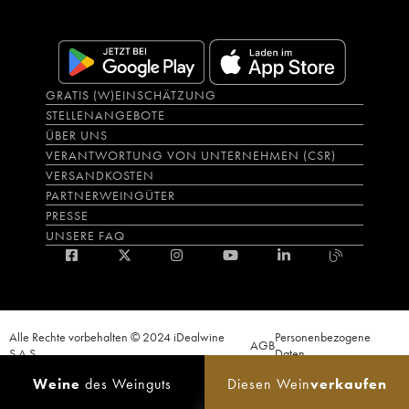
GRATIS (W)EINSCHÄTZUNG
STELLENANGEBOTE
ÜBER UNS
VERANTWORTUNG VON UNTERNEHMEN (CSR)
VERSANDKOSTEN
PARTNERWEINGÜTER
PRESSE
UNSERE FAQ
Alle Rechte vorbehalten © 2024 iDealwine
Personenbezogene
AGB
S.A.S.
Daten
Der Nachweis der Volljährigkeit des Käufers wird zum Zeitpunkt des Online-
Weine
des Weinguts
Diesen Wein
verkaufen
Verkaufs verlangt. CODE DE LA SANTÉ PUBLIQUE, ART.L.3342-1 et L.3353-3