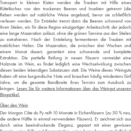
Transport in kleinen Kisten werden die Trauben mit Hilfe eines
Rütteltisches von den trockenen Beeren und Insekten getrennt (die
Reben werden auf natürliche Weise angebaut), bevor sie schließlich
verlesen werden. Ein Entstieler trennt dann die Beeren schonend von
ihren Stielen, ein für diese Region einzigartiger Arbeitsschritt, der jedoch
eine lange Mazeration zulässt, ohne die grünen Tannine aus den Stielen
zu extrahieren. Nach der Entstielung fermentieren die Trauben mit
natürlichen Hefen. Die Mazeration, die zwischen drei Wochen und
einem Monat dauert, garantiert eine schonende und komplette
Extraktion. Die partielle Reifung in neuen Fässern vermeidet eine
Holznote im Wein, es findet lediglich eine Wechselwirkung zwischen
diesen beiden lebendigen Substanzen statt. Die Weine dieses Weinguts
haben oft eine burgundische Note und brauchen häufig mindestens fünf
Jahre, um die gesamte Bandbreite ihres Terroirs zum Ausdruck zu
bringen.
Lesen Sie für weitere Informationen über das Weingut unsere
Blogartikel.
Über den Wein
Der Morgon Côte du Py reift 10 Monate in Eichenfässern (zu 50 % neu,
die andere Hälfte in einmal verwendeten Fässern). Er zeichnet sich aus
durch seine beeindruckende Eleganz, gepaart mit einer gewissen