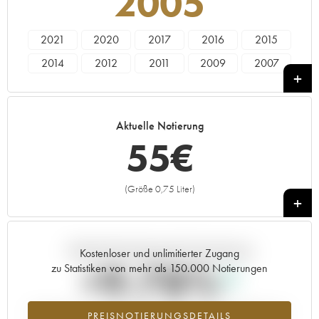
2005
2021
2020
2017
2016
2015
2014
2012
2011
2009
2007
2006
2005
2003
2002
Aktuelle Notierung
55
€
(Größe 0,75 Liter)
+
Aktuelle Entwicklung der Preisnotierung
Kostenloser und unlimitierter Zugang
+9.78%
zu Statistiken von mehr als 150.000 Notierungen
Preisanstiegs des Jahrgangs 2005 im Jahr 2026 im Vergleich zum
PREISNOTIERUNGSDETAILS