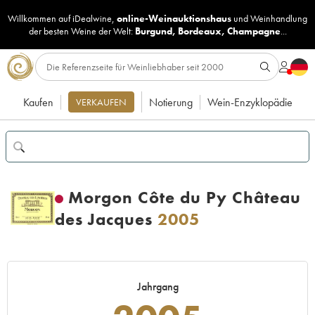
Willkommen auf iDealwine,
online-Weinauktionshaus
und
Weinhandlung
der besten Weine der Welt:
Burgund
,
Bordeaux
,
Champagne
...
Kaufen
Notierung
Wein-Enzyklopädie
VERKAUFEN
Morgon Côte du Py Château
des Jacques
2005
Jahrgang