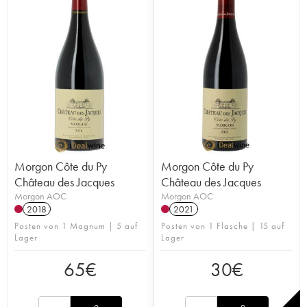
Morgon Côte du Py
Morgon Côte du Py
Château des Jacques
Château des Jacques
Morgon AOC
Morgon AOC
2018
2021
Posten von 1 Magnum | 5 auf
Posten von 1 Flasche | 15 auf
Lager
Lager
65
€
30
€