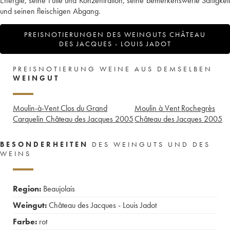
Energie, seine Fülle und Konzentration, seine bemerkenswerte Saftigkeit
und seinen fleischigen Abgang.
PREISNOTIERUNGEN DES WEINGUTS CHÂTEAU
DES JACQUES - LOUIS JADOT
PREISNOTIERUNG WEINE AUS DEMSELBEN
WEINGUT
Moulin-à-Vent Clos du Grand
Moulin à Vent Rochegrès
Carquelin Château des Jacques
2005
Château des Jacques
2005
BESONDERHEITEN
DES WEINGUTS UND DES
WEINS
Region:
Beaujolais
Weingut:
Château des Jacques - Louis Jadot
Farbe:
rot