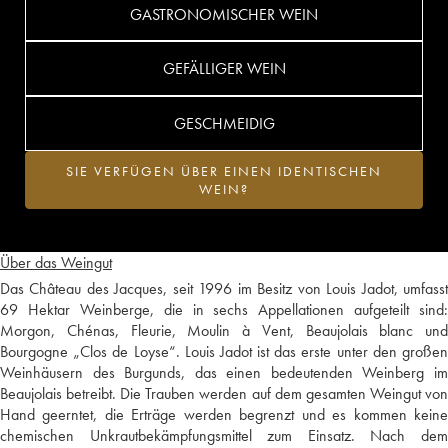
GASTRONOMISCHER WEIN
GEFÄLLIGER WEIN
GESCHMEIDIG
SIE VERFÜGEN ÜBER EINEN IDENTISCHEN
WEIN?
Über das Weingut
Das Château des Jacques, seit 1996 im Besitz von Louis Jadot, umfasst
69 Hektar Weinberge, die in sechs Appellationen aufgeteilt sind:
Morgon, Chénas, Fleurie, Moulin à Vent, Beaujolais blanc und
Bourgogne „Clos de Loyse“. Louis Jadot ist das erste unter den großen
Weinhäusern des Burgunds, das einen bedeutenden Weinberg im
Beaujolais betreibt. Die Trauben werden auf dem gesamten Weingut von
Hand geerntet, die Erträge werden begrenzt und es kommen keine
chemischen Unkrautbekämpfungsmittel zum Einsatz. Nach dem