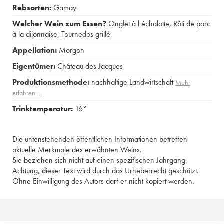
Rebsorten:
Gamay
Welcher Wein zum Essen?
Onglet à l échalotte
,
Rôti de porc
à la dijonnaise
,
Tournedos grillé
Appellation:
Morgon
Eigentümer:
Château des Jacques
Produktionsmethode:
nachhaltige Landwirtschaft
Mehr
erfahren …
Trinktemperatur:
16°
Die untenstehenden öffentlichen Informationen betreffen
aktuelle Merkmale des erwähnten Weins.
Sie beziehen sich nicht auf einen spezifischen Jahrgang.
Achtung, dieser Text wird durch das Urheberrecht geschützt.
Ohne Einwilligung des Autors darf er nicht kopiert werden.