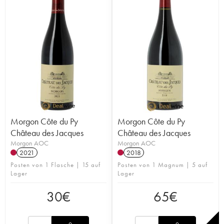
Morgon Côte du Py
Morgon Côte du Py
Château des Jacques
Château des Jacques
Morgon AOC
Morgon AOC
2021
2018
Posten von 1 Flasche | 15 auf
Posten von 1 Magnum | 5 auf
Lager
Lager
30
€
65
€