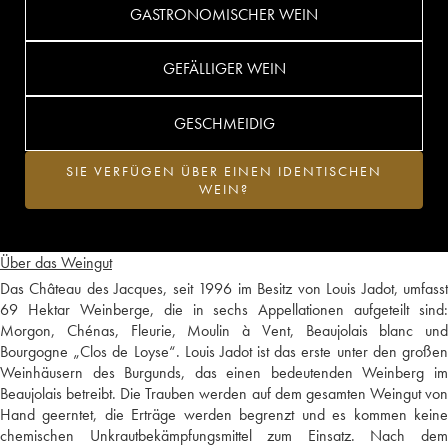
GASTRONOMISCHER WEIN
GEFÄLLIGER WEIN
GESCHMEIDIG
SIE VERFÜGEN ÜBER EINEN IDENTISCHEN
WEIN?
Über das Weingut
Das Château des Jacques, seit 1996 im Besitz von Louis Jadot, umfasst
69 Hektar Weinberge, die in sechs Appellationen aufgeteilt sind:
Morgon, Chénas, Fleurie, Moulin à Vent, Beaujolais blanc und
Bourgogne „Clos de Loyse“. Louis Jadot ist das erste unter den großen
Weinhäusern des Burgunds, das einen bedeutenden Weinberg im
Beaujolais betreibt. Die Trauben werden auf dem gesamten Weingut von
Hand geerntet, die Erträge werden begrenzt und es kommen keine
chemischen Unkrautbekämpfungsmittel zum Einsatz. Nach dem