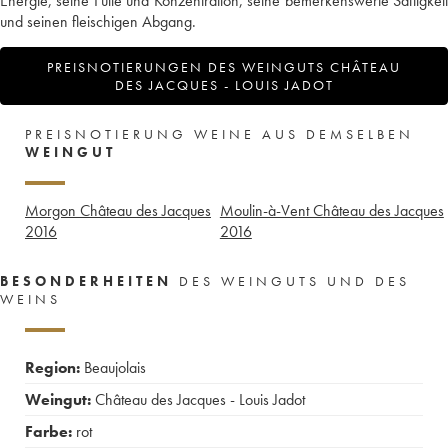
Energie, seine Fülle und Konzentration, seine bemerkenswerte Saftigkeit
und seinen fleischigen Abgang.
PREISNOTIERUNGEN DES WEINGUTS CHÂTEAU
DES JACQUES - LOUIS JADOT
PREISNOTIERUNG WEINE AUS DEMSELBEN
WEINGUT
Morgon Château des Jacques
Moulin-à-Vent Château des Jacques
2016
2016
BESONDERHEITEN
DES WEINGUTS UND DES
WEINS
Region:
Beaujolais
Weingut:
Château des Jacques - Louis Jadot
Farbe:
rot