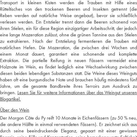
Transport in kleinen Kisten werden die Trauben mit Hilfe eines
Rütteltisches von den trockenen Beeren und Insekten getrennt (die
Reben werden auf natürliche Weise angebaut), bevor sie schließlich
verlesen werden. Ein Entstieler trennt dann die Beeren schonend von
ihren Stielen, ein für diese Region einzigartiger Arbeitsschritt, der jedoch
eine lange Mazeration zulässt, ohne die grünen Tannine aus den Stielen
zu extrahieren. Nach der Entstielung fermentieren die Trauben mit
natürlichen Hefen. Die Mazeration, die zwischen drei Wochen und
einem Monat dauert, garantiert eine schonende und komplette
Extraktion. Die partielle Reifung in neuen Fässern vermeidet eine
Holznote im Wein, es findet lediglich eine Wechselwirkung zwischen
diesen beiden lebendigen Substanzen statt. Die Weine dieses Weinguts
haben oft eine burgundische Note und brauchen häufig mindestens fünf
Jahre, um die gesamte Bandbreite ihres Terroirs zum Ausdruck zu
bringen.
Lesen Sie für weitere Informationen über das Weingut unsere
Blogartikel.
Über den Wein
Der Morgon Côte du Py reift 10 Monate in Eichenfässern (zu 50 % neu,
die andere Hälfte in einmal verwendeten Fässern). Er zeichnet sich aus
durch seine beeindruckende Eleganz, gepaart mit einer gewissen