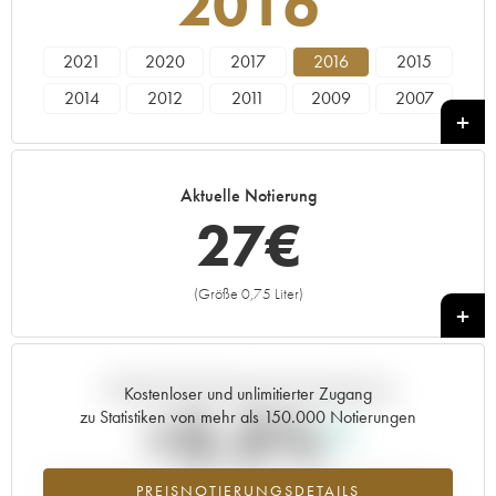
2016
2021
2020
2017
2016
2015
2014
2012
2011
2009
2007
2006
2005
2003
2002
Aktuelle Notierung
27
€
(Größe 0,75 Liter)
+
Aktuelle Entwicklung der Preisnotierung
Kostenloser und unlimitierter Zugang
+3.5%
zu Statistiken von mehr als 150.000 Notierungen
Preisanstiegs des Jahrgangs 2016 im Jahr 2026 im Vergleich zum
PREISNOTIERUNGSDETAILS