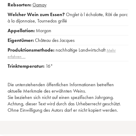
Rebsorten:
Gamay
Welcher Wein zum Essen?
Onglet à l échalotte
,
Rôti de porc
à la dijonnaise
,
Tournedos grillé
Appellation:
Morgon
Eigentümer:
Château des Jacques
Produktionsmethode:
nachhaltige Landwirtschaft
Mehr
erfahren …
Trinktemperatur:
16°
Die untenstehenden öffentlichen Informationen betreffen
aktuelle Merkmale des erwähnten Weins.
Sie beziehen sich nicht auf einen spezifischen Jahrgang.
Achtung, dieser Text wird durch das Urheberrecht geschützt.
Ohne Einwilligung des Autors darf er nicht kopiert werden.