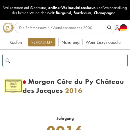
Willkommen auf iDealwine,
online-Weinauktionshaus
und
Weinhandlung
der besten Weine der Welt:
Burgund
,
Bordeaux
,
Champagne
...
Kaufen
Notierung
Wein-Enzyklopädie
VERKAUFEN
Morgon Côte du Py Château
des Jacques
2016
Jahrgang