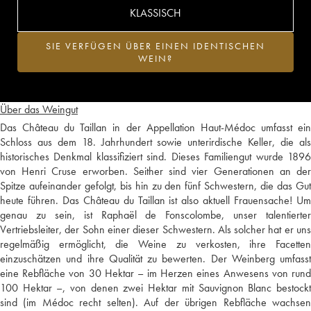
KLASSISCH
SIE VERFÜGEN ÜBER EINEN IDENTISCHEN
WEIN?
Über das Weingut
Das Château du Taillan in der Appellation Haut-Médoc umfasst ein
Schloss aus dem 18. Jahrhundert sowie unterirdische Keller, die als
historisches Denkmal klassifiziert sind. Dieses Familiengut wurde 1896
von Henri Cruse erworben. Seither sind vier Generationen an der
Spitze aufeinander gefolgt, bis hin zu den fünf Schwestern, die das Gut
heute führen. Das Château du Taillan ist also aktuell Frauensache! Um
genau zu sein, ist Raphaël de Fonscolombe, unser talentierter
Vertriebsleiter, der Sohn einer dieser Schwestern. Als solcher hat er uns
regelmäßig ermöglicht, die Weine zu verkosten, ihre Facetten
einzuschätzen und ihre Qualität zu bewerten. Der Weinberg umfasst
eine Rebfläche von 30 Hektar – im Herzen eines Anwesens von rund
100 Hektar –, von denen zwei Hektar mit Sauvignon Blanc bestockt
sind (im Médoc recht selten). Auf der übrigen Rebfläche wachsen