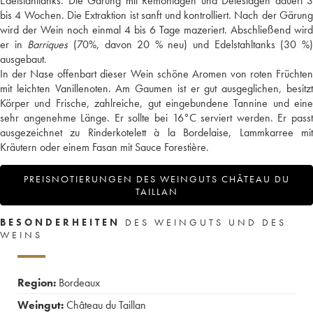
Edelstahltanks. Die Gärung mit Remontagen und Délestagen dauert 3
bis 4 Wochen. Die Extraktion ist sanft und kontrolliert. Nach der Gärung
wird der Wein noch einmal 4 bis 6 Tage mazeriert. Abschließend wird
er in
Barriques
(70%, davon 20 % neu) und Edelstahltanks (30 %
ausgebaut.
In der Nase offenbart dieser Wein schöne Aromen von roten Früchten
mit leichten Vanillenoten. Am Gaumen ist er gut ausgeglichen, besitzt
Körper und Frische, zahlreiche, gut eingebundene Tannine und eine
sehr angenehme Länge. Er sollte bei 16°C serviert werden. Er passt
ausgezeichnet zu Rinderkotelett à la Bordelaise, Lammkarree mit
Kräutern oder einem Fasan mit Sauce Forestière.
PREISNOTIERUNGEN DES WEINGUTS CHÂTEAU DU
TAILLAN
BESONDERHEITEN
DES WEINGUTS UND DES
WEINS
Region:
Bordeaux
Weingut:
Château du Taillan