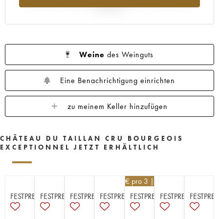
Jahr 2025
Weine
des Weinguts
Eine Benachrichtigung einrichten
zu meinem Keller hinzufügen
CHÂTEAU DU TAILLAN CRU BOURGEOIS
EXCEPTIONNEL JETZT ERHÄLTLICH
16,20
€
pro 3 | -10%
FESTPREISE
FESTPREISE
FESTPREISE
FESTPREISE
FESTPREISE
FESTPREISE
FESTPREI