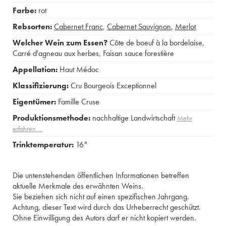
Farbe:
rot
Rebsorten:
Cabernet Franc
,
Cabernet Sauvignon
,
Merlot
Welcher Wein zum Essen?
Côte de boeuf à la bordelaise
,
Carré d'agneau aux herbes
,
Faisan sauce forestière
Appellation:
Haut Médoc
Klassifizierung:
Cru Bourgeois Exceptionnel
Eigentümer:
Famille Cruse
Produktionsmethode:
nachhaltige Landwirtschaft
Mehr
erfahren …
Trinktemperatur:
16°
Die untenstehenden öffentlichen Informationen betreffen
aktuelle Merkmale des erwähnten Weins.
Sie beziehen sich nicht auf einen spezifischen Jahrgang.
Achtung, dieser Text wird durch das Urheberrecht geschützt.
Ohne Einwilligung des Autors darf er nicht kopiert werden.