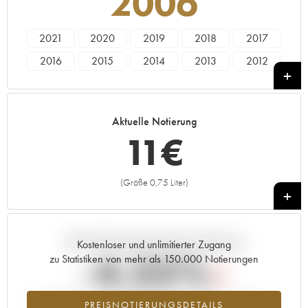
2006
2021
2020
2019
2018
2017
2016
2015
2014
2013
2012
2011
2010
2009
2008
2007
2006
2005
1978
Aktuelle Notierung
11
€
(Größe 0,75 Liter)
+
Aktuelle Entwicklung der Preisnotierung
Kostenloser und unlimitierter Zugang
-4.35%
zu Statistiken von mehr als 150.000 Notierungen
Preisabfall des Jahrgangs 2006 im Jahr 2026 im Vergleich zum
PREISNOTIERUNGSDETAILS