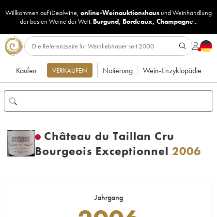
Willkommen auf iDealwine,
online-Weinauktionshaus
und
Weinhandlung
der besten Weine der Welt:
Burgund
,
Bordeaux
,
Champagne
...
Kaufen
Notierung
Wein-Enzyklopädie
VERKAUFEN
Château du Taillan Cru
Bourgeois Exceptionnel
2006
Jahrgang