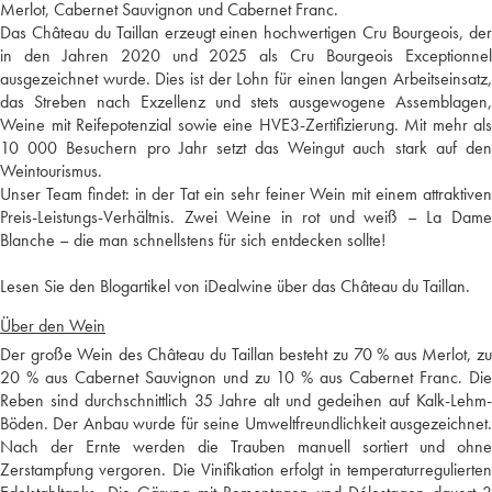
Merlot, Cabernet Sauvignon und Cabernet Franc.
Das Château du Taillan erzeugt einen hochwertigen Cru Bourgeois, der
in den Jahren 2020 und 2025 als Cru Bourgeois Exceptionnel
ausgezeichnet wurde. Dies ist der Lohn für einen langen Arbeitseinsatz,
das Streben nach Exzellenz und stets ausgewogene Assemblagen,
Weine mit Reifepotenzial sowie eine HVE3-Zertifizierung. Mit mehr als
10 000 Besuchern pro Jahr setzt das Weingut auch stark auf den
Weintourismus.
Unser Team findet: in der Tat ein sehr feiner Wein mit einem attraktiven
Preis-Leistungs-Verhältnis. Zwei Weine in rot und weiß – La Dame
Blanche – die man schnellstens für sich entdecken sollte!
Lesen Sie den Blogartikel von iDealwine über das Château du Taillan.
Über den Wein
Der große Wein des Château du Taillan besteht zu 70 % aus Merlot, zu
20 % aus Cabernet Sauvignon und zu 10 % aus Cabernet Franc. Die
Reben sind durchschnittlich 35 Jahre alt und gedeihen auf Kalk-Lehm-
Böden. Der Anbau wurde für seine Umweltfreundlichkeit ausgezeichnet.
Nach der Ernte werden die Trauben manuell sortiert und ohne
Zerstampfung vergoren. Die Vinifikation erfolgt in temperaturregulierten