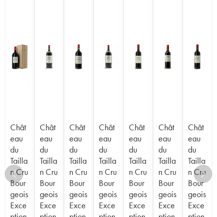
Chât
Chât
Chât
Chât
Chât
Chât
Chât
eau
eau
eau
eau
eau
eau
eau
du
du
du
du
du
du
du
Tailla
Tailla
Tailla
Tailla
Tailla
Tailla
Tailla
n Cru
n Cru
n Cru
n Cru
n Cru
n Cru
n Cru
Bour
Bour
Bour
Bour
Bour
Bour
Bour
geois
geois
geois
geois
geois
geois
geois
Exce
Exce
Exce
Exce
Exce
Exce
Exce
ption
ption
ption
ption
ption
ption
ption