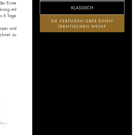
der Ernte
KLASSISCH
ärung mit
is 6 Tage
SIE VERFÜGEN ÜBER EINEN
IDENTISCHEN WEIN?
örper und
chnet zu
en …