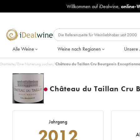
Willkommen auf iDealwine,
online-
Alle Weine
Weine nach Regionen
Unsere 
Startseite
/
Eine Notierung suchen
/
Château du Taillan Cru Bourgeois Exceptionne
Château du Taillan Cru 
Jahrgang
2012
A