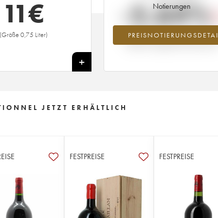
11
€
-5.64%
Notierungen
(Größe 0,75 Liter)
PREISNOTIERUNGSDETAI
Preisabfall des Jahrgangs 2012 im Ja
2026 im Vergleich zum Jahr 2025
+
IONNEL JETZT ERHÄLTLICH
REISE
FESTPREISE
FESTPREISE