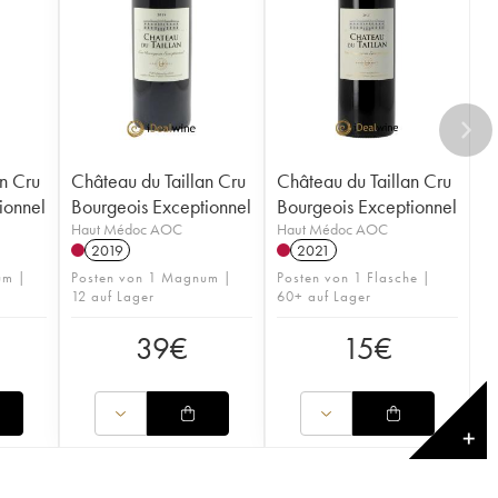
an Cru
Château du Taillan Cru
Château du Taillan Cru
ionnel
Bourgeois Exceptionnel
Bourgeois Exceptionnel
Haut Médoc AOC
Haut Médoc AOC
2019
2021
um |
Posten von 1 Magnum |
Posten von 1 Flasche |
12 auf Lager
60+ auf Lager
39
€
15
€
✕