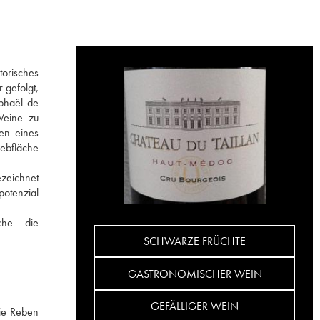
torisches
 gefolgt,
aphaël de
 Weine zu
en eines
ebfläche
ezeichnet
potenzial
che – die
SCHWARZE FRÜCHTE
GASTRONOMISCHER WEIN
GEFÄLLIGER WEIN
ie Reben