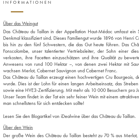
INFORMATIONEN
Über das Weingut
Das Château du Taillan in der Appellation Haut-Médoc umfasst ein Sc
Denkmal klassifiziert sind. Dieses Familiengut wurde 1896 von Henri C
bis hin zu den fünf Schwestern, die das Gut heute führen. Das Chât
Fonscolombe, unser talentierter Vertriebsleiter, der Sohn einer d
verkosten, ihre Facetten einzuschätzen und ihre Qualität zu bew
Anwesens von rund 100 Hektar –, von denen zwei Hektar mit Sauvig
wachsen Merlot, Cabernet Sauvignon und Cabernet Franc.
Das Château du Taillan erzeugt einen hochwertigen Cru Bourgeois, 
wurde. Dies ist der Lohn für einen langen Arbeitseinsatz, das Streb
sowie eine HVE3-Zertifizierung. Mit mehr als 10 000 Besuchern pro Ja
Unser Team findet: in der Tat ein sehr feiner Wein mit einem attraktiv
man schnellstens für sich entdecken sollte!
Lesen Sie den Blogartikel von iDealwine über das Château du Taillan.
Über den Wein
Der große Wein des Château du Taillan besteht zu 70 % aus Merlot