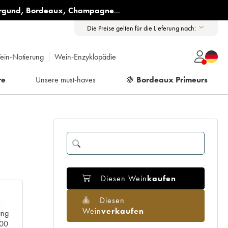
rgund
,
Bordeaux
,
Champagne
...
Die Preise gelten für die Lieferung nach:
ein-Notierung
Wein-Enzyklopädie
re
Unsere must-haves
🍇
Bordeaux Primeurs
Diesen Wein
kaufen
Diesen
Wein
verkaufen
ang
000