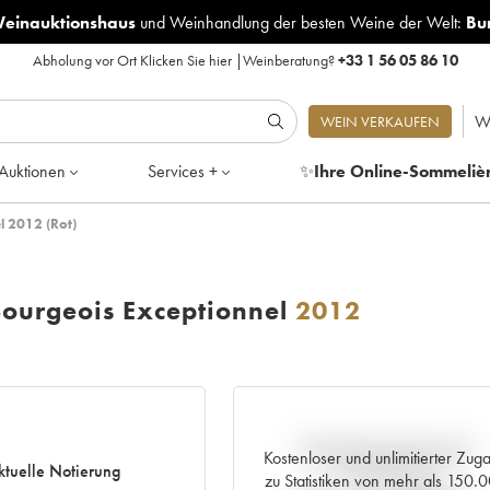
Weinauktionshaus
und
Weinhandlung der besten Weine der Welt:
Bu
Abholung vor Ort
Klicken Sie hier
|
Weinberatung?
+33 1 56 05 86 10
W
WEIN VERKAUFEN
Auktionen
Services +
✨
Ihre Online-Sommeliè
l 2012 (Rot)
Bourgeois Exceptionnel
2012
Aktuelle Entwicklung der
Kostenloser und unlimitierter Zug
ktuelle Notierung
Preisnotierung
zu Statistiken von mehr als 150.