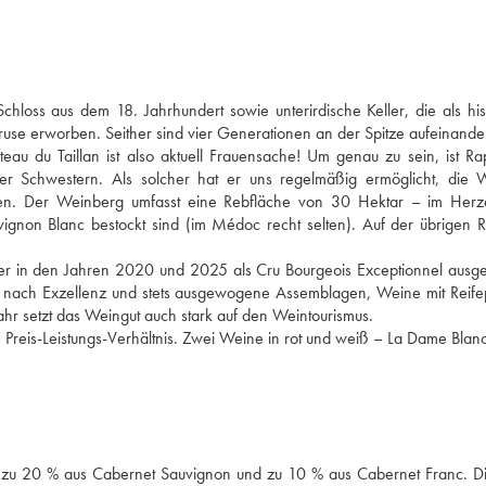
hloss aus dem 18. Jahrhundert sowie unterirdische Keller, die als his
ruse erworben. Seither sind vier Generationen an der Spitze aufeinander
eau du Taillan ist also aktuell Frauensache! Um genau zu sein, ist R
ieser Schwestern. Als solcher hat er uns regelmäßig ermöglicht, die
erten. Der Weinberg umfasst eine Rebfläche von 30 Hektar – im Herz
non Blanc bestockt sind (im Médoc recht selten). Auf der übrigen R
der in den Jahren 2020 und 2025 als Cru Bourgeois Exceptionnel ausg
en nach Exzellenz und stets ausgewogene Assemblagen, Weine mit Reife
hr setzt das Weingut auch stark auf den Weintourismus.
en Preis-Leistungs-Verhältnis. Zwei Weine in rot und weiß – La Dame Blan
, zu 20 % aus Cabernet Sauvignon und zu 10 % aus Cabernet Franc. D