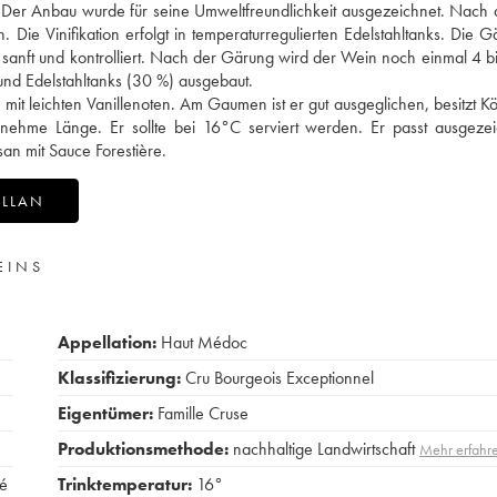
. Der Anbau wurde für seine Umweltfreundlichkeit ausgezeichnet. Nach 
Die Vinifikation erfolgt in temperaturregulierten Edelstahltanks. Die G
sanft und kontrolliert. Nach der Gärung wird der Wein noch einmal 4 b
d Edelstahltanks (30 %) ausgebaut.
it leichten Vanillenoten. Am Gaumen ist er gut ausgeglichen, besitzt K
nehme Länge. Er sollte bei 16°C serviert werden. Er passt ausgezei
an mit Sauce Forestière.
ILLAN
EINS
Appellation:
Haut Médoc
Klassifizierung:
Cru Bourgeois Exceptionnel
Eigentümer:
Famille Cruse
Produktionsmethode:
nachhaltige Landwirtschaft
Mehr erfahr
é
Trinktemperatur:
16°