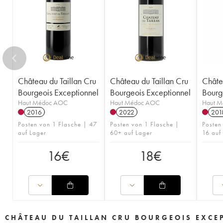
Château du Taillan Cru
Château du Taillan Cru
Châte
Bourgeois Exceptionnel
Bourgeois Exceptionnel
Bourg
Haut Médoc AOC
Haut Médoc AOC
Haut 
2016
2022
201
Posten von 1 Flasche | 47
Posten von 1 Flasche |
Posten
auf Lager
60+ auf Lager
16 auf
16
€
18
€
CHÂTEAU DU TAILLAN CRU BOURGEOIS EXCE