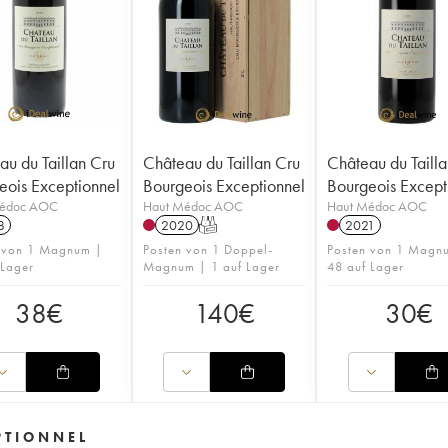
au du Taillan Cru
Château du Taillan Cru
Château du Taill
eois Exceptionnel
Bourgeois Exceptionnel
Bourgeois Except
Médoc AOC
Haut Médoc AOC
Haut Médoc AOC
8
2020
T
2021
 von 1 Magnum |
Posten von 1 Doppel-
Posten von 1 Magn
 Lager
Magnum | 1 auf Lager
48 auf Lager
38
€
140
€
30
€
PTIONNEL