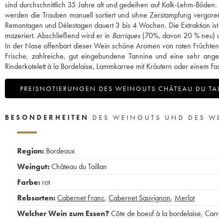
sind durchschnittlich 35 Jahre alt und gedeihen auf Kalk-Lehm-Böden
werden die Trauben manuell sortiert und ohne Zerstampfung vergoren. 
Remontagen und Délestagen dauert 3 bis 4 Wochen. Die Extraktion ist 
mazeriert. Abschließend wird er in
Barriques
(70%, davon 20 % neu) un
In der Nase offenbart dieser Wein schöne Aromen von roten Früchten m
Frische, zahlreiche, gut eingebundene Tannine und eine sehr ange
Rinderkotelett à la Bordelaise, Lammkarree mit Kräutern oder einem Fas
PREISNOTIERUNGEN DES WEINGUTS CHÂTEAU DU TA
BESONDERHEITEN
DES WEINGUTS UND DES W
Region:
Bordeaux
Weingut:
Château du Taillan
Farbe:
rot
Rebsorten:
Cabernet Franc
,
Cabernet Sauvignon
,
Merlot
Welcher Wein zum Essen?
Côte de boeuf à la bordelaise
,
Carr