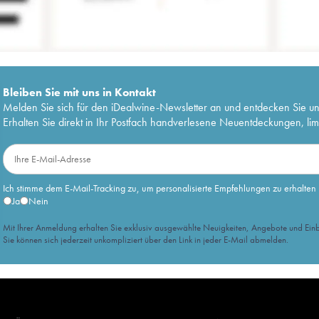
Bleiben Sie mit uns in Kontakt
Melden Sie sich für den iDealwine-Newsletter an und entdecken Sie u
Erhalten Sie direkt in Ihr Postfach handverlesene Neuentdeckungen, lim
Ich stimme dem E-Mail-Tracking zu, um personalisierte Empfehlungen zu erhalten
Ja
Nein
Mit Ihrer Anmeldung erhalten Sie exklusiv ausgewählte Neuigkeiten, Angebote und Einb
Sie können sich jederzeit unkompliziert über den Link in jeder E-Mail abmelden.