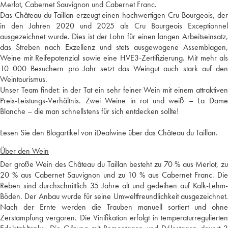
Merlot, Cabernet Sauvignon und Cabernet Franc.
Das Château du Taillan erzeugt einen hochwertigen Cru Bourgeois, der
in den Jahren 2020 und 2025 als Cru Bourgeois Exceptionnel
ausgezeichnet wurde. Dies ist der Lohn für einen langen Arbeitseinsatz,
das Streben nach Exzellenz und stets ausgewogene Assemblagen,
Weine mit Reifepotenzial sowie eine HVE3-Zertifizierung. Mit mehr als
10 000 Besuchern pro Jahr setzt das Weingut auch stark auf den
Weintourismus.
Unser Team findet: in der Tat ein sehr feiner Wein mit einem attraktiven
Preis-Leistungs-Verhältnis. Zwei Weine in rot und weiß – La Dame
Blanche – die man schnellstens für sich entdecken sollte!
Lesen Sie den Blogartikel von iDealwine über das Château du Taillan.
Über den Wein
Der große Wein des Château du Taillan besteht zu 70 % aus Merlot, zu
20 % aus Cabernet Sauvignon und zu 10 % aus Cabernet Franc. Die
Reben sind durchschnittlich 35 Jahre alt und gedeihen auf Kalk-Lehm-
Böden. Der Anbau wurde für seine Umweltfreundlichkeit ausgezeichnet.
Nach der Ernte werden die Trauben manuell sortiert und ohne
Zerstampfung vergoren. Die Vinifikation erfolgt in temperaturregulierten