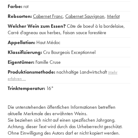
Farbe:
rot
Rebsorten:
Cabernet Franc
,
Cabernet Sauvignon
,
Merlot
Welcher Wein zum Essen?
Côte de boeuf à la bordelaise
,
Carré d'agneau aux herbes
,
Faisan sauce forestière
Appellation:
Haut Médoc
Klassifizierung:
Cru Bourgeois Exceptionnel
Eigentümer:
Famille Cruse
Produktionsmethode:
nachhaltige Landwirtschaft
Mehr
erfahren …
Trinktemperatur:
16°
Die untenstehenden öffentlichen Informationen betreffen
aktuelle Merkmale des erwähnten Weins.
Sie beziehen sich nicht auf einen spezifischen Jahrgang.
Achtung, dieser Text wird durch das Urheberrecht geschützt.
Ohne Einwilligung des Autors darf er nicht kopiert werden.