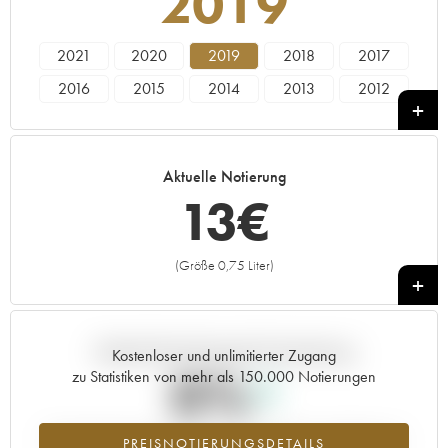
2019
2021
2020
2019
2018
2017
2016
2015
2014
2013
2012
2011
2010
2009
2008
2007
2006
2005
1978
Aktuelle Notierung
13
€
(Größe 0,75 Liter)
+
Aktuelle Entwicklung der Preisnotierung
Kostenloser und unlimitierter Zugang
0%
zu Statistiken von mehr als 150.000 Notierungen
Preisanstiegs des Jahrgangs 2019 im Jahr 2026 im Vergleich zum
PREISNOTIERUNGSDETAILS