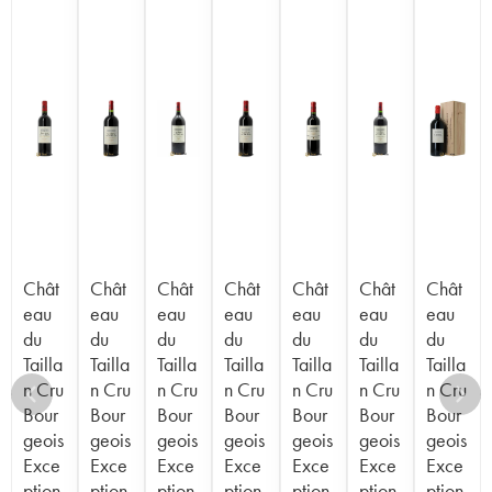
Chât
Chât
Chât
Chât
Chât
Chât
Chât
eau
eau
eau
eau
eau
eau
eau
du
du
du
du
du
du
du
Tailla
Tailla
Tailla
Tailla
Tailla
Tailla
Tailla
n Cru
n Cru
n Cru
n Cru
n Cru
n Cru
n Cru
Bour
Bour
Bour
Bour
Bour
Bour
Bour
geois
geois
geois
geois
geois
geois
geois
Exce
Exce
Exce
Exce
Exce
Exce
Exce
ption
ption
ption
ption
ption
ption
ption