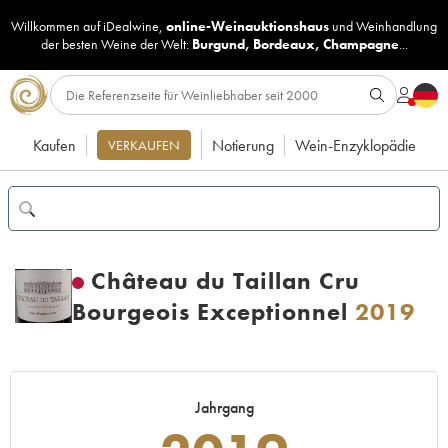
Willkommen auf iDealwine,
online-Weinauktionshaus
und
Weinhandlung
der besten Weine der Welt:
Burgund
,
Bordeaux
,
Champagne
...
Kaufen
Notierung
Wein-Enzyklopädie
VERKAUFEN
Château du Taillan Cru
Bourgeois Exceptionnel
2019
Jahrgang