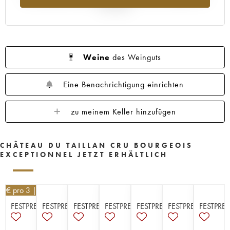
Jahr 2025
Weine
des Weinguts
Eine Benachrichtigung einrichten
zu meinem Keller hinzufügen
CHÂTEAU DU TAILLAN CRU BOURGEOIS
EXCEPTIONNEL JETZT ERHÄLTLICH
20
€
pro 3 | -10%
FESTPREISE
FESTPREISE
FESTPREISE
FESTPREISE
FESTPREISE
FESTPREISE
FESTPREI