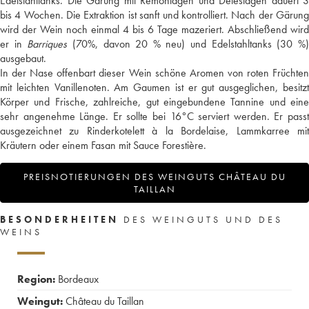
Edelstahltanks. Die Gärung mit Remontagen und Délestagen dauert 3
bis 4 Wochen. Die Extraktion ist sanft und kontrolliert. Nach der Gärung
wird der Wein noch einmal 4 bis 6 Tage mazeriert. Abschließend wird
er in
Barriques
(70%, davon 20 % neu) und Edelstahltanks (30 %
ausgebaut.
In der Nase offenbart dieser Wein schöne Aromen von roten Früchten
mit leichten Vanillenoten. Am Gaumen ist er gut ausgeglichen, besitzt
Körper und Frische, zahlreiche, gut eingebundene Tannine und eine
sehr angenehme Länge. Er sollte bei 16°C serviert werden. Er passt
ausgezeichnet zu Rinderkotelett à la Bordelaise, Lammkarree mit
Kräutern oder einem Fasan mit Sauce Forestière.
PREISNOTIERUNGEN DES WEINGUTS CHÂTEAU DU
TAILLAN
BESONDERHEITEN
DES WEINGUTS UND DES
WEINS
Region:
Bordeaux
Weingut:
Château du Taillan