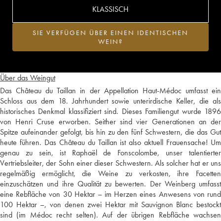
KLASSISCH
SIE VERFÜGEN ÜBER EINEN IDENTISCHEN
WEIN?
Über das Weingut
Das Château du Taillan in der Appellation Haut-Médoc umfasst ein
Schloss aus dem 18. Jahrhundert sowie unterirdische Keller, die als
historisches Denkmal klassifiziert sind. Dieses Familiengut wurde 1896
von Henri Cruse erworben. Seither sind vier Generationen an der
Spitze aufeinander gefolgt, bis hin zu den fünf Schwestern, die das Gut
heute führen. Das Château du Taillan ist also aktuell Frauensache! Um
genau zu sein, ist Raphaël de Fonscolombe, unser talentierter
Vertriebsleiter, der Sohn einer dieser Schwestern. Als solcher hat er uns
regelmäßig ermöglicht, die Weine zu verkosten, ihre Facetten
einzuschätzen und ihre Qualität zu bewerten. Der Weinberg umfasst
eine Rebfläche von 30 Hektar – im Herzen eines Anwesens von rund
100 Hektar –, von denen zwei Hektar mit Sauvignon Blanc bestockt
sind (im Médoc recht selten). Auf der übrigen Rebfläche wachsen